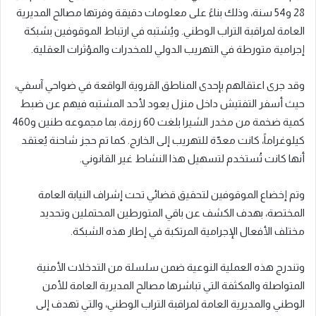
28 و54 سنة، وذلك بناءً على معلومات دقيقة وفرتها مصالح المديرية
العامة لمراقبة التراب الوطني. ويُشتبه في ارتباط الموقوفين بشبكة
إجرامية متورطة في التهريب الدولي للمخدرات والمؤثرات العقلية.
وقد جرى اعتقالهم بإحدى المناطق القروية الواقعة في ضواحي آسفي،
حيث أسفر التفتيش داخل منزل يعود لأحد المشتبه فيهم عن ضبط
كمية ضخمة من مخدر الشيرا بلغت 60 رزمة، بما مجموعه طنين و460
كيلوغراماً، كانت معدّة للتهريب إلى الخارج. كما تم حجز شاحنة يُعتقد
أنها كانت تُستخدم لتسهيل هذا النشاط غير القانوني.
وتم إخضاع الموقوفين لتحقيق قضائي تحت إشراف النيابة العامة
المختصة، بهدف الكشف عن باقي المتورطين المحتملين وتحديد
مختلف الأفعال الإجرامية المرتكبة في إطار هذه الشبكة.
وتندرج هذه العملية النوعية ضمن سلسلة من التدخلات الأمنية
المتواصلة والمكثفة التي تباشرها مصالح المديرية العامة للأمن
الوطني والمديرية العامة لمراقبة التراب الوطني، والتي تهدف إلى