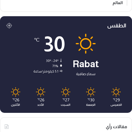
العالم
الطقس
30
℃
30º - 24º
Rabat
71%
5.1 كيلومتر/ساعة
سماء صافية
26
26
27
30
29
℃
℃
℃
℃
℃
الخميس
الجمعة
السبت
الأحد
الأثنين
مقالات رأي