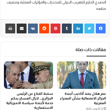
التصدي الحازم للتهريب الدولي للمخدرات والمؤثرات العقلية وتجفيف
منابعه.
لينكدإن
‏Tumblr
بينتيريست
‏Reddit
‏VKontakte
مشاركة عبر البريد
طباعة
مقالات ذات صلة
سقط القناع عن الرئيس
عمر هلال يفنذ أكاذيب أجندة
الجزائري… لازال العسكر يحكم
الجزائر الانفصالية بشأن الصحراء
خدمة لأجندة سياسة الامبريالية
المغربية
الاستعمارية
12 أكتوبر، 2023