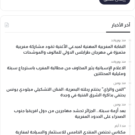
آخر الأخبار
منذ يوم واحد
النقابة المغربية المهنية لمبدعي الأغنية تقود مشاركة مغربية
متميزة في مهرجان طرابلس الدولي للمالوف والموشحات
منذ يوم واحد
الاعلام الإسبانية يثير المخاوف من مطالبة المغرب باسترجاع سبتة
ومليلية المحتلتين
منذ يومين
“الفن والراي” يختتم رحلته البصرية: الفنان التشكيلي ميلودي يونس
يحتفي بذاكرة الشرق الفنية في وجدة
منذ يومين
بعد أزمة سبتة.. الجزائر تحشد مهاجرين من دول افريقيا جنوب
الصحراء على الحدود المغربية
منذ 3 أيام
مكناس تحتضن المنتدى الخامس للاستثمار والسياحة لمغاربة