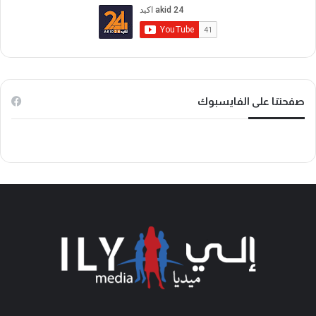
و
و
T
ك
ب
o
k
صفحتنا على الفايسبوك