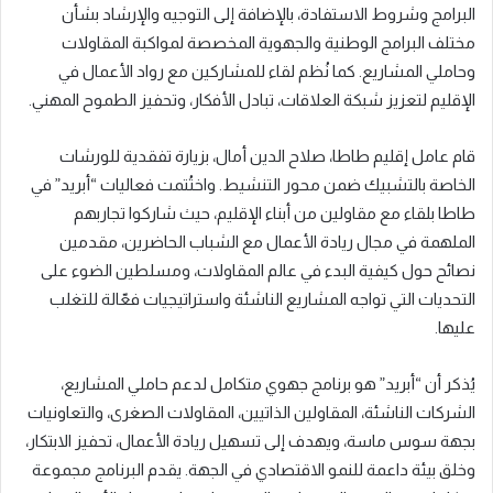
البرامج وشروط الاستفادة، بالإضافة إلى التوجيه والإرشاد بشأن
مختلف البرامج الوطنية والجهوية المخصصة لمواكبة المقاولات
وحاملي المشاريع. كما نُظم لقاء للمشاركين مع رواد الأعمال في
الإقليم لتعزيز شبكة العلاقات، تبادل الأفكار، وتحفيز الطموح المهني.
قام عامل إقليم طاطا، صلاح الدين أمال، بزيارة تفقدية للورشات
الخاصة بالتشبيك ضمن محور التنشيط. واختُتمت فعاليات “أبريد” في
طاطا بلقاء مع مقاولين من أبناء الإقليم، حيث شاركوا تجاربهم
الملهمة في مجال ريادة الأعمال مع الشباب الحاضرين، مقدمين
نصائح حول كيفية البدء في عالم المقاولات، ومسلطين الضوء على
التحديات التي تواجه المشاريع الناشئة واستراتيجيات فعّالة للتغلب
عليها.
يُذكر أن “أبريد” هو برنامج جهوي متكامل لدعم حاملي المشاريع،
الشركات الناشئة، المقاولين الذاتيين، المقاولات الصغرى، والتعاونيات
بجهة سوس ماسة، ويهدف إلى تسهيل ريادة الأعمال، تحفيز الابتكار،
وخلق بيئة داعمة للنمو الاقتصادي في الجهة. يقدم البرنامج مجموعة