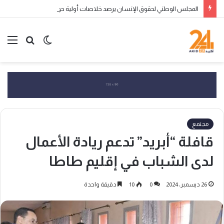
المجلس الوطني لحقوق الإنسان يرصد خلاصات أولية حول العبور الجماعي إلى سبتة ومليلية ويحذر من التضليل الرقمي وانتهاكات الحقوق
الوضع
بحث
الق
المظلم
عن
مجتمع
قافلة “أبريد” تدعم ريادة الأعمال
لدى الشباب في إقليم طاطا
26 ديسمبر، 2024
0
10
دقيقة واحدة