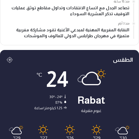
منذ 18 ساعة
تصاعد الجدل مع اتساع الانتقادات وتداول مقاطع توثق عمليات
التوقيف تذكر العشرية السوداء
منذ 3 أيام
النقابة المغربية المهنية لمبدعي الأغنية تقود مشاركة مغربية
متميزة في مهرجان طرابلس الدولي للمالوف والموشحات
الطقس
24
℃
30º - 24º
Rabat
87%
1.25 كيلومتر/ساعة
غيوم متفرقة
29
27
26
29
30
℃
℃
℃
℃
℃