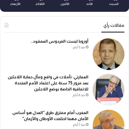
السبت
الأحد
الأثنين
الثلاثاء
الأربعاء
مقالات رأي
أوروبا ليست الفردوس المفقود..
منذ 5 أيام
العمارتي: تأملات في واقع ومآل حماية اللاجئين
بعد مرور 75 سنة على اعتماد الأمم المتحدة
للاتفاقية الخاصة بوضع اللاجئين
منذ 6 أيام
المغرب أمام مفترق طرق “العدل هو أساس
الأمان مهما اختلفت الأوطان والأزمان”
منذ 7 أيام