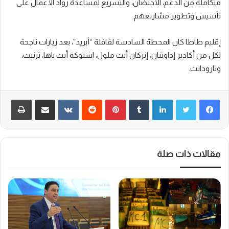
متكاملة من الدعم، الاحتضان، والتسريع لمساعدة رواد الأعمال على
تأسيس وتطوير مشاريعهم.
إقليم طاطا كان المحطة السادسة لقافلة “أبريد”، بعد زيارات ناجحة
لكل من أكادير إداوتنان، إنزكان أيت ملول، اشتوكة أيت باها، تزنيت،
وتارودانت.
لينكدإن
‏Tumblr
بينتيريست
‏Reddit
‏VKontakte
مشاركة عبر البريد
طباعة
مقالات ذات صلة