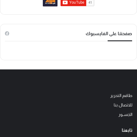
و
و
T
ك
ب
o
k
صفحتنا على الفايسبوك
طاقم التحرير
للاتصال بنا
الجَســور
تابعنا