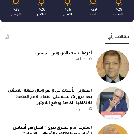
28
26
26
29
28
℃
℃
℃
℃
℃
السبت
الأحد
الأثنين
الثلاثاء
الأربعاء
مقالات رأي
أوروبا ليست الفردوس المفقود..
منذ 5 أيام
العمارتي: تأملات في واقع ومآل حماية اللاجئين
بعد مرور 75 سنة على اعتماد الأمم المتحدة
للاتفاقية الخاصة بوضع اللاجئين
منذ 6 أيام
المغرب أمام مفترق طرق “العدل هو أساس
الأمان مهما اختلفت الأوطان والأزمان”