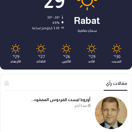
29
30º - 26º
Rabat
69%
3.38 كيلومتر/ساعة
سماء صافية
29
27
26
29
30
℃
℃
℃
℃
℃
السبت
الأحد
الأثنين
الثلاثاء
الأربعاء
مقالات رأي
أوروبا ليست الفردوس المفقود..
منذ 5 أيام