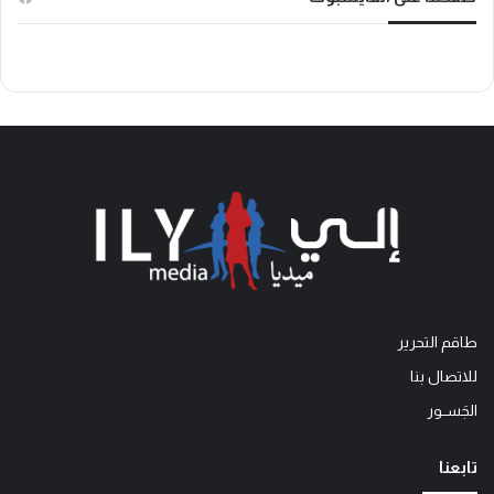
طاقم التحرير
للاتصال بنا
الجَســور
تابعنا