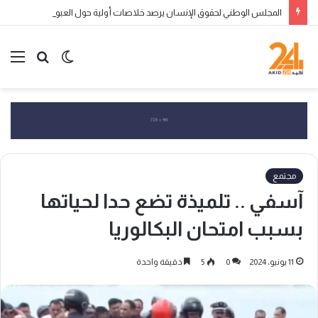
المجلس الوطني لحقوق الإنسان يرصد خلاصات أولية حول العبور الجماعي إلى سبتة ومليلية ويحذر من التضليل الرقمي وانتهاكات الحقوق
الوضع
بحث
الق
المظلم
عن
مجتمع
آسفي .. تلميذة تضع حدا لحياتها
بسبب امتحان البكالوريا
11 يونيو، 2024
0
5
دقيقة واحدة