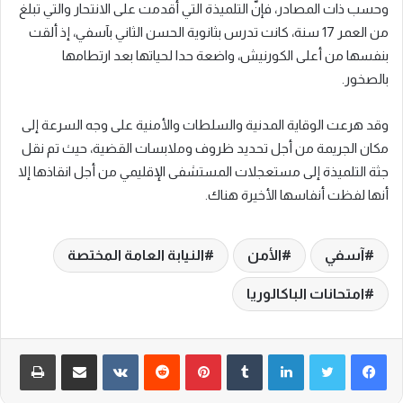
وحسب ذات المصادر، فإنّ التلميذة التي أقدمت على الانتحار والتي تبلغ
من العمر 17 سنة، كانت تدرس بثانوية الحسن الثاني بآسفي، إذ ألقت
بنفسها من أعلى الكورنيش، واضعة حدا لحياتها بعد ارتطامها
بالصخور.
وقد هرعت الوقاية المدنية والسلطات والأمنية على وجه السرعة إلى
مكان الجريمة من أجل تحديد ظروف وملابسات القضية، حيث تم نقل
جثة التلميذة إلى مستعجلات المستشفى الإقليمي من أجل انقاذها إلا
أنها لفظت أنفاسها الأخيرة هناك.
آسفي
الأمن
النيابة العامة المختصة
امتحانات الباكالوريا
لينكدإن
‏Tumblr
بينتيريست
‏Reddit
‏VKontakte
مشاركة عبر البريد
طباعة