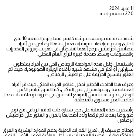
11 مايو، 2024
0
22
دقيقة واحدة
شهدت مدينة جرسيف بحرشة كامبير مساء يوم الجمعة 10 ماي
الجاري وقوع مواجهات قوية استعمل فيها الرصاص بين أفراد
عصابتين اجراميتين يرجح أنهما تنشطان في تهريب وترويج المخدرات
والممنوعات وسط صدمة كبيرة للرأي العام المحلي.
واستعمل خلال هذه المواجهة الرصاص الحي بين أفراد يمتطون
سيارتين أو أكثر في مشهد شبيه بأفلام الإيثارة الهوليودية، حيث تم
العثور بمسرح الجريمة على خراطيش الرصاص.
وعرف هذا الحادث الخطير تدخل عناصر الدرك الملكي حيث فر أفراد
العصابة قبل وصولهم إلى عين المكان، كما التحق عناصر الأمن
الوطني بجرسيف بنفس الموقع للتحقيق في ظروف و ملابسات هذا
الحادث الغير مسبوق بالمنطقة.
وأسفرت هذه العملية على حجز سيارة ذات الدفع الرباعي من نوع
طويوطا بعدما تم تركها ولاذ أصحابها بالفرار، و العثور على خراطيش
الرصاص.
ويحتاج جرسيف إلى تعزيز القدرات الامنية بدعم الموارد البشرية و الفرق
المتخصصة في محاربة العصابات من أجل مواكبة العمل الأمني للنمو