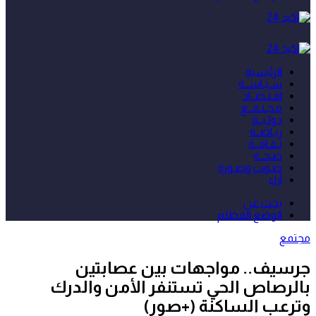
الرئيسية
سـيـاســة
اقـتـصــاد
مـجـتـمــع
دولـيــة
ريـاضــة
ثـقـافــة
صـحــة
صـوت وصـورة
آراء
بحث عن
الوضع المظلم
مجتمع
جرسيف.. مواجهات بين عصابتين
بالرصاص الحي تستنفر الأمن والدرك
وترعب الساكنة (+صور)