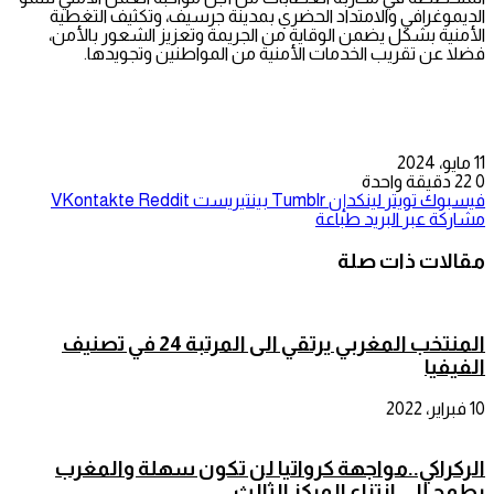
الديموغرافي والامتداد الحضري بمدينة جرسيف، وتكثيف التغطية
الأمنية بشكل يضمن الوقاية من الجريمة وتعزيز الشعور بالأمن،
فضلا عن تقريب الخدمات الأمنية من المواطنين وتجويدها.
11 مايو، 2024
0
22
دقيقة واحدة
فيسبوك
تويتر
لينكدإن
بينتيريست
مشاركة عبر البريد
طباعة
مقالات ذات صلة
المنتخب المغربي يرتقي الى المرتبة 24 في تصنيف
الفيفيا
10 فبراير، 2022
الركراكي..مواجهة كرواتيا لن تكون سهلة والمغرب
يطمح إلى انتزاع المركز الثالث