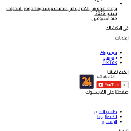
وجدة..هذه هي الاحزاب التي قدمت مرشحيها لخوض انتخابات
شتنبر 2026.
منذ أسبوعين
في الاكشاك
إعلانات
فيسبوك
يوتيوب
‫TikTok
إنضم لقناتنا
صفحتنا على الفايسبوك
طاقم التحرير
للاتصال بنا
الجَســور