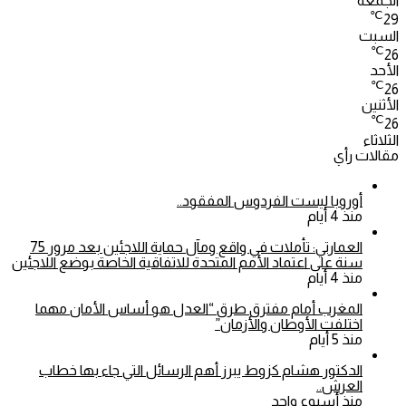
الجمعة
℃
29
السبت
℃
26
الأحد
℃
26
الأثنين
℃
26
الثلاثاء
مقالات رأي
أوروبا ليست الفردوس المفقود..
منذ 4 أيام
العمارتي: تأملات في واقع ومآل حماية اللاجئين بعد مرور 75
سنة على اعتماد الأمم المتحدة للاتفاقية الخاصة بوضع اللاجئين
منذ 4 أيام
المغرب أمام مفترق طرق “العدل هو أساس الأمان مهما
اختلفت الأوطان والأزمان”
منذ 5 أيام
الدكتور هشام كزوط يبرز أهم الرسائل التي جاء بها خطاب
العرش..
منذ أسبوع واحد