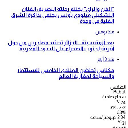
“الفن والراي” يختتم رحلته البصرية: الفنان
التشكيلي ميلودي يونس يحتفي بذاكرة الشرق
الفنية في وجدة
منذ يومين
بعد أزمة سبتة.. الجزائر تحشد مهاجرين من دول
افريقيا جنوب الصحراء على الحدود المغربية
منذ 3 أيام
مكناس تحتضن المنتدى الخامس للاستثمار
والسياحة لمغاربة العالم
الطقس
Rabat
سماء صافية
℃
24
31º - 23º
83%
2.34 كيلومتر/ساعة
℃
31