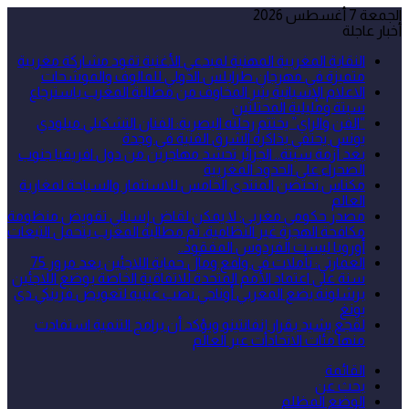
الجمعة 7 أغسطس 2026
أخبار عاجلة
النقابة المغربية المهنية لمبدعي الأغنية تقود مشاركة مغربية
متميزة في مهرجان طرابلس الدولي للمالوف والموشحات
الاعلام الإسبانية يثير المخاوف من مطالبة المغرب باسترجاع
سبتة ومليلية المحتلتين
“الفن والراي” يختتم رحلته البصرية: الفنان التشكيلي ميلودي
يونس يحتفي بذاكرة الشرق الفنية في وجدة
بعد أزمة سبتة.. الجزائر تحشد مهاجرين من دول افريقيا جنوب
الصحراء على الحدود المغربية
مكناس تحتضن المنتدى الخامس للاستثمار والسياحة لمغاربة
العالم
مصدر حكومي مغربي: لا يمكن لقاض إسباني تقويض منظومة
مكافحة الهجرة غير النظامية، ثم مطالبة المغرب بتحمل التبعات
أوروبا ليست الفردوس المفقود..
العمارتي: تأملات في واقع ومآل حماية اللاجئين بعد مرور 75
سنة على اعتماد الأمم المتحدة للاتفاقية الخاصة بوضع اللاجئين
برشلونة يضع المغربي أوناحي نصب عينيه لتعويض فرينكي دي
يونغ
لقجع يشيد بقرار إنفانتينو ويؤكد أن برامج التنمية استفادت
منها مئات الاتحادات عبر العالم
القائمة
بحث عن
الوضع المظلم