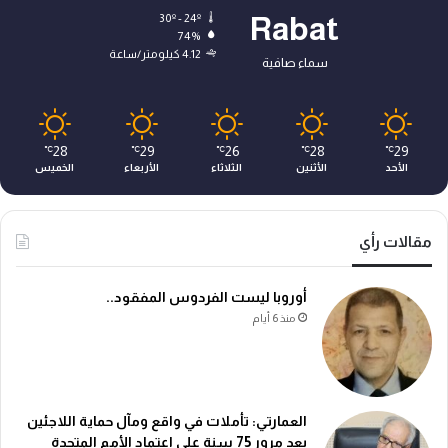
30º - 24º
Rabat
74%
4.12 كيلومتر/ساعة
سماء صافية
28
29
26
28
29
℃
℃
℃
℃
℃
الأحد
الأثنين
الثلاثاء
الأربعاء
الخميس
مقالات رأي
أوروبا ليست الفردوس المفقود..
منذ 6 أيام
العمارتي: تأملات في واقع ومآل حماية اللاجئين
بعد مرور 75 سنة على اعتماد الأمم المتحدة