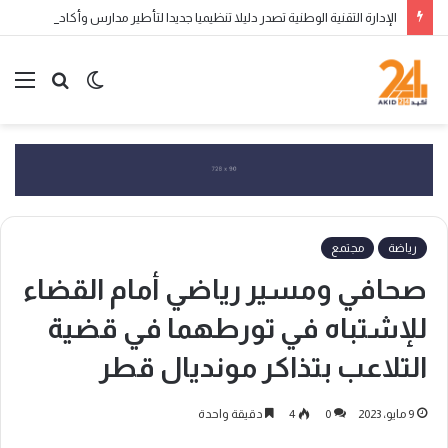
الإدارة التقنية الوطنية تصدر دليلا تنظيميا جديدا لتأطير مدارس وأكاديميات تكوين الناشئين
الوضع
بحث
الق
المظلم
عن
رياضة
مجتمع
صحافي ومسير رياضي أمام القضاء
للإشتباه في تورطهما في قضية
التلاعب بتذاكر مونديال قطر
9 مايو، 2023
0
4
دقيقة واحدة