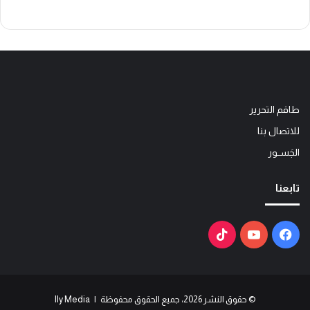
طاقم التحرير
للاتصال بنا
الجَســور
تابعنا
فيسبوك
يوتيوب
‫TikTok
© حقوق النشر 2026، جميع الحقوق محفوظة | Ily Media