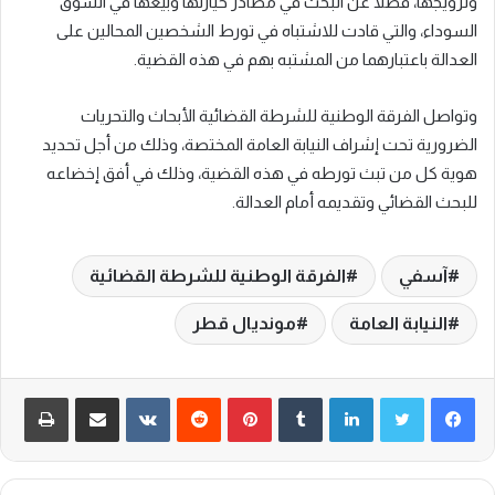
وترويجها، فضلا عن البحث في مصادر حيازتها وبيعها في السوق
السوداء، والتي قادت للاشتباه في تورط الشخصين المحالين على
العدالة باعتبارهما من المشتبه بهم في هذه القضية.
وتواصل الفرقة الوطنية للشرطة القضائية الأبحاث والتحريات
الضرورية تحت إشراف النيابة العامة المختصة، وذلك من أجل تحديد
هوية كل من تبث تورطه في هذه القضية، وذلك في أفق إخضاعه
للبحث القضائي وتقديمه أمام العدالة.
آسفي
الفرقة الوطنية للشرطة القضائية
النيابة العامة
مونديال قطر
لينكدإن
‏Tumblr
بينتيريست
‏Reddit
‏VKontakte
مشاركة عبر البريد
طباعة