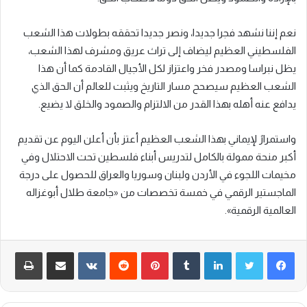
نعم إننا نشهد فجرا جديدا، ونصر جديدا تحققه بطولات هذا الشعب
الفلسطيني العظيم ليضاف إلى تراث عريق ومشرف لهذا الشعب،
يظل نبراسا ومصدر فخر واعتزاز لكل الأجيال القادمة كما أن هذا
الشعب العظيم سيصحح مسار التاريخ ويثبت للعالم أن الحق الذي
يدافع عنه أهله بهذا القدر من الالتزام والصمود والخلق لا يضيع.
واستمرارً لإيماني بهذا الشعب العظيم أعتز بأن أعلن اليوم عن تقديم
أكبر منحة ممولة بالكامل لتدريس أبناء فلسطين تحت الاحتلال وفي
مخيمات اللجوء في الأردن ولبنان وسوريا والعراق للحصول على درجة
الماجستير الرقمي في خمسة تخصصات من «جامعة طلال أبوغزاله
العالمية الرقمية».
لينكدإن
‏Tumblr
بينتيريست
‏Reddit
‏VKontakte
مشاركة عبر البريد
طباعة