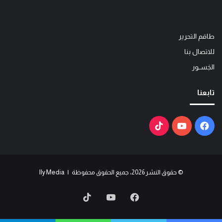
طاقم التحرير
للاتصال بنا
الجَســور
تابعنا
فيسبوك
يوتيوب
‫TikTok
© حقوق النشر 2026، جميع الحقوق محفوظة | Ily Media
فيسبوك
يوتيوب
‫TikTok