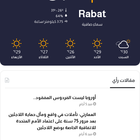
31º - 26º
Rabat
64%
3.75 كيلومتر/ساعة
سماء صافية
29
27
26
29
30
℃
℃
℃
℃
℃
السبت
الأحد
الأثنين
الثلاثاء
الأربعاء
مقالات رأي
أوروبا ليست الفردوس المفقود..
منذ 5 أيام
العمارتي: تأملات في واقع ومآل حماية اللاجئين
بعد مرور 75 سنة على اعتماد الأمم المتحدة
للاتفاقية الخاصة بوضع اللاجئين
منذ 6 أيام