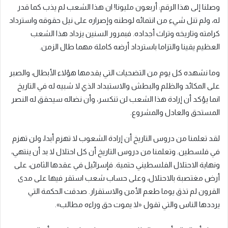
وصلنا إلى هذا الرقم: أربعون مليونا! ان هذا الشعب لم يذب كما قدر
له، ولم تنل شيء من انتمائه لوطنه وإصراره على نيل حقوقه واسترداد
كرامته وتاريخه وتراث أجداده. فبمرور السنين يزداد هذا الشعب
العظيم يقينا والتزاما باسترداد أرضه كاملة مهما طال الزمن.
وما نشهده كل يوم من التضحيات التي يقدمها هؤلاء الأبطال، والصبر
على المكائد والظلم والبطش والاستبداد الذي لا شبيه له في التاريخ
انما يؤكد أن إرادة هذا الشعب لن تنكسر، وأن نضاله سيحقق له النصر
المستحق والعادل والمشروع.
لقد تعلمنا من دروس التاريخ أن إرادة الشعوب لا تهزم أبدا، ولن تهزم
في فلسطين. وتعلمنا من دروس التاريخ أن كل احتلال لا بد أن ينتهي،
ونهاية الاحتلال الفلسطيني حتمية. فإسرائيل في عقدها الثامن، على
أرض مغتصبة بالاحتلال، وعلى حساب شعب استقر فيها على مدى
القرون لم تذق يوما طعم الأمن والاستقرار. صدقت الحكمة التي
يرددها الناس والتي تقول «لا يموت حق وراءه مطالب».