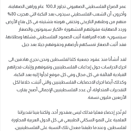
عمر الصراع الفلسطيني الصهيوني تجاوز الـ100 عام وراهن الصهاينة،
وآخرون، أن الشعب الفلسطيني سيذوب بعد النكبة التي هجرت 80%
منهم من وطنهم التاريخي وتختفي هويته بتشتيته في كل بقاع الأرض.
وردد الصهاينة مقولتهم المشهورة «الكبار سيموتون والصغار
سينسون». هذه المراهنة أثبت الصمود الفلسطيني فشلها وبطلانها،
فقد أثبت الصغار تمسكهم بأرضهم وحقوقهم جيلا بعد جيل.
لقد أنشأنا منذ عقود جمعية كلنا لفلسطين ونحن نجري هادفين الى
اجراء الدراسات حول إبداعات الفلسطينيين وتفوقهم وإثبات قدراتهم
القيادية الفائقة في كل مجال وفي كل موقع لجأوا إليه بعد النكبة،
وكذلك أيضا اجراء الاحصاءات الفلسطينيين والتي أثبتت، خلافا لكل
التقديرات المتداولة، أن عدد الفلسطينيين الإجمالي أصبح يقارب
الأربعين مليون نسمة.
لم نُجرِ إحصاء فعليا فذلك ليس بمقدور أحد، ولكننا بنينا تقديراتنا
العلمية على النمو السكاني الطبيعي في كل الدول العربية المجاورة
لفلسطين. وعندما طبقنا معدل تلك النسبة على الفلسطينيين،