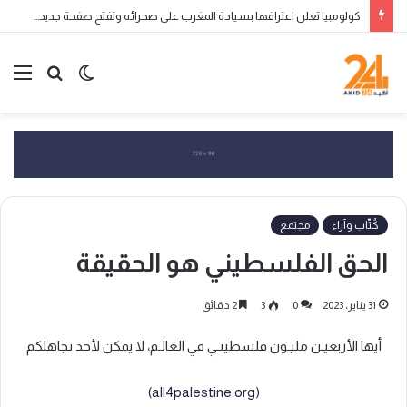
كولومبيا تعلن اعترافها بسيادة المغرب على صحرائه وتفتح صفحة جديدة في العلاقات الثنائية
الوضع
بحث
الق
المظلم
عن
كُتّاب وآراء
مجتمع
الحق الفلسطيني هو الحقيقة
31 يناير، 2023
0
3
2 دقائق
أيها الأربعيـن مليـون فلسطينـي في العالـم، لا يمكن لأحد تجاهلكم
)
all4palestine.org
(