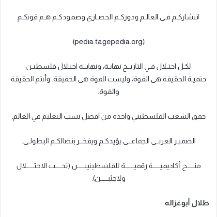
انتشاركـم فـي العالـم ودوركـم الحضـاري وصمودكـم هـم قوتكـم
)
pedia.tagepedia.org
(
لكـل احتـلال فـي التاريــخ نهايـة، ونهايــة احتـلال فلسطيـن
حتميـة.الحقيقة هي القوة، وليست القوة هي الحقيقة. وأنتم الحقيقة
والقوة.
حقق الشعب الفلسطيني واحدة من افضل نسب التعليم في العالم.
الضميـر العربــي الجماعــي يؤيدكـم ويفخــر بنضالكـم البطولـي.
منـــــح أكاديميـــــة رقميــــــة للفلسطينييـــــن (تحــــت الاحتـــــلال
ولاجئيـــــن).
طلال أبوغزاله