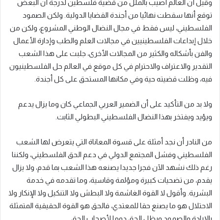
وقيل أن العالم أصيب بالملل من قضية فلسطين لدرجة أن البعض
توقع أنها سقطت نهائيا من أجندة القضايا الدولية. ولكن الصمود
الفلسطيني، ليس فقط في مجال النضال الوطني المشروع، ولكن من
خلال إبداعات الفلسطينيين في مجالات العلم والطب وإدارة الأعمال
والفن بأشكاله والكثير من المجالات الأخرى، جلبت على هذا الشعب
التقدير والاعتراف والاحترام في كل موقع في العالم حل الفلسطينيون
فيه، وظلت قضيته حية وفي مكانها المستحق على كل أجندة.
ولا بد من التأكيد على أن الضمير العربي الجماعي كان وما يزال يدعم
ويؤيد ويفتخر بهذا النضال الفلسطيني البطولي الثابت.
من النادر أن نجد أمثلة على قسوة المعاناة التي يتعرض لها الشعب
الفلسطيني وفشل المجتمع الدولي في دعم الحق الفلسطيني، ولكننا
رغم ذلك نشهد الآن فجرا جديدا يصنعه هذا الشعب بما قدم، ولا يزال
يقدم، من تضحيات كبيرة ومؤلمة وقاسية، وما تقدمه في خدمة
البشرية. وأقول لا القوة الغاشمة ولا البطش ولا التنكيل ولا الإنكار ولا
الاحتلال هو ما يصنع حقا للمعتدي، فالحق هو القوة الحقيقية المتمثلة
بالإرادة والصمود ويظل الحق دوما لأصحاب الحق.