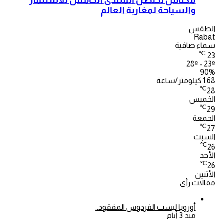
والسياحة لمغاربة العالم
الطقس
Rabat
سماء صافية
℃
23
28º - 23º
90%
1.68 كيلومتر/ساعة
℃
28
الخميس
℃
29
الجمعة
℃
27
السبت
℃
26
الأحد
℃
26
الأثنين
مقالات رأي
أوروبا ليست الفردوس المفقود..
منذ 3 أيام