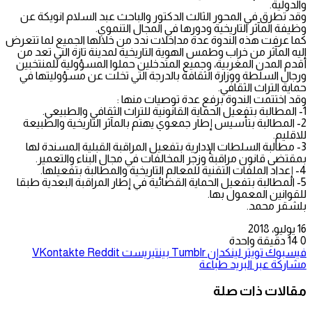
والدولية.
وقد تطرق في المحور الثالث الدكتور والباحث عبد السلام انويكة عن
وظيفة المآثر التاريخية ودورها في المجال التنموي.
كما عرفت هذه الندوة عدة مداخلات ندد من خلالها الجميع لما تتعرض
اليه المآثر من خراب وطمس الهوية التاريخية لمدينة تازة التي تعد من
أقدم المدن المغربية، وجميع المتدخلين حملوا المسؤولية للمنتخبين
ورجال السلطة ووزارة الثقافة بالدرجة التي تخلت عن مسؤوليتها في
حماية التراث الثقافي.
وقد اختتمت الندوة برفع عدة توصيات منها :
1- المطالبة بتفعيل الحماية القانونية للتراث الثقافي والطبيعي.
2- المطالبة بتأسيس إطار جمعوي يهتم بالمآثر التاريخية والطبيعة
للاقليم.
3- مطالبة السلطات الإدارية بتفعيل المراقبة القبلية المسندة لها
بمقتضى قانون مراقبة وزجر المخالفات في مجال البناء والتعمير.
4- إعداد الملفات التقنية للمعالم التاريخية والمطالبة بتفعيلها.
5- المطالبة بتفعيل الحماية القضائية في إطار المراقبة البعدية طبقا
للقوانين المعمول بها.
بلشقر محمد.
16 يوليو، 2018
0
14
دقيقة واحدة
فيسبوك
تويتر
لينكدإن
بينتيريست
مشاركة عبر البريد
طباعة
مقالات ذات صلة