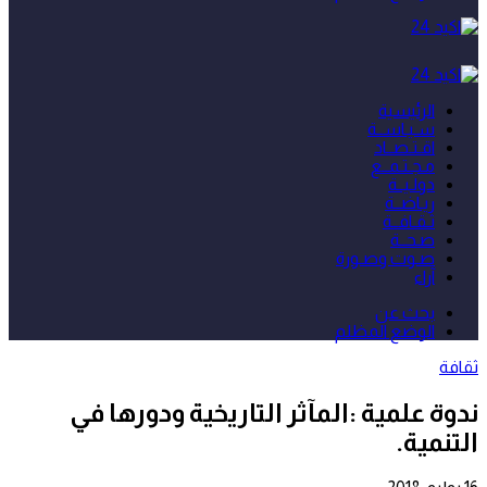
الرئيسية
سـيـاســة
اقـتـصــاد
مـجـتـمــع
دولـيــة
ريـاضــة
ثـقـافــة
صـحــة
صـوت وصـورة
آراء
بحث عن
الوضع المظلم
ثقافة
ندوة علمية :المآثر التاريخية ودورها في
التنمية.