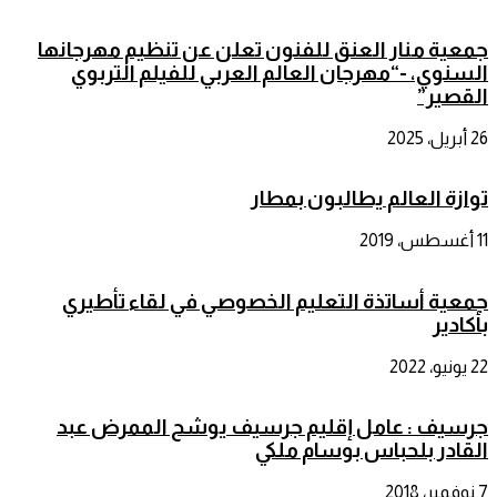
جمعية منار العنق للفنون تعلن عن تنظيم مهرجانها
السنوي، -“مهرجان العالم العربي للفيلم التربوي
القصير”
26 أبريل، 2025
توازة العالم يطالبون بمطار
11 أغسطس، 2019
جمعية أساتذة التعليم الخصوصي في لقاء تأطيري
بأكادير
22 يونيو، 2022
جرسيف : عامل إقليم جرسيف يوشح الممرض عبد
القادر بلحباس بوسام ملكي
7 نوفمبر، 2018