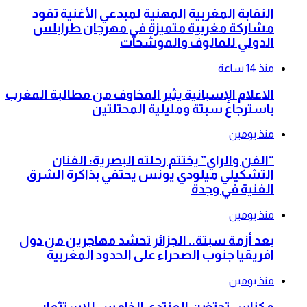
النقابة المغربية المهنية لمبدعي الأغنية تقود
مشاركة مغربية متميزة في مهرجان طرابلس
الدولي للمالوف والموشحات
منذ 14 ساعة
الاعلام الإسبانية يثير المخاوف من مطالبة المغرب
باسترجاع سبتة ومليلية المحتلتين
منذ يومين
“الفن والراي” يختتم رحلته البصرية: الفنان
التشكيلي ميلودي يونس يحتفي بذاكرة الشرق
الفنية في وجدة
منذ يومين
بعد أزمة سبتة.. الجزائر تحشد مهاجرين من دول
افريقيا جنوب الصحراء على الحدود المغربية
منذ يومين
مكناس تحتضن المنتدى الخامس للاستثمار