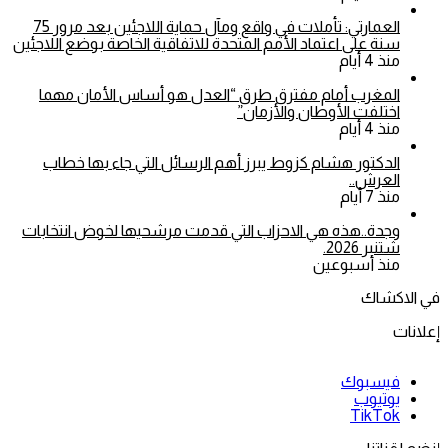
العمارتي: تأملات في واقع ومآل حماية اللاجئين بعد مرور 75
سنة على اعتماد الأمم المتحدة للاتفاقية الخاصة بوضع اللاجئين
منذ 4 أيام
المغرب أمام مفترق طرق “العدل هو أساس الأمان مهما
اختلفت الأوطان والأزمان”
منذ 4 أيام
الدكتور هشام كزوط يبرز أهم الرسائل التي جاء بها خطاب
العرش..
منذ 7 أيام
وجدة..هذه هي الاحزاب التي قدمت مرشحيها لخوض انتخابات
شتنبر 2026.
منذ أسبوعين
في الاكشاك
إعلانات
فيسبوك
يوتيوب
‫TikTok