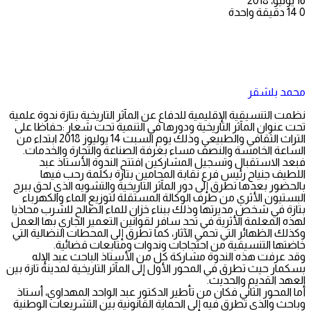
16 يوليو، 2018
0
14
دقيقة واحدة
محمد بلشقر
نظمت التنسيقية الإقليمية للدفاع عن المآثر التاريخية بتازة ندوة علمية
تحت عنوان المآثر التاريخية ودورها في التنمية تحت شعار :حفاظا على
التراث الثقافي والطبيعي وذلك يوم السبت 14 يوليوز 2018 ابتداء من
الساعة الخامسة والنصف مساء بغرفة الصناعة والتجارة والخدمات.
فبعد الاستقبال وتسجيل المشاركين افتتح الندوة الأستاذ عبد
اللطيف جنياح رئيس فرع نقابة المحامين بتازة بكلمة رحب فيها
بالحضور بعدها تطرق إلى دور المآثر التاريخية والتشويه الذي لحق ببرج
البستيون الأثري من طرف الوكالة المستقلة لتوزيع الماء والكهرباء
بتازة في شخص مديرتها وذلك ببناء خزان للماء الصالح للشرب محاذيا
لهذه المعلمة الأثرية في تحد سافر لقوانين التعمير الجاري بها العمل
وكذلك الظهائر التي تحمي الآثار، كما تطرق إلى المحطات النضالية التي
خاضتها التنسيقية من احتجاجات وندوات ومتابعات قضائية.
وقد عرفت هذه الندوة مشاركة كل من الأستاذ الباحث عبد الإله
بسكمار حيث تطرق في المحور الأول إلى المآثر التاريخية لمدينة تازة بين
العهد القديم والحديث.
أما المحور الثاني فكان من تأطير الدكتور عبد الواحد المهداوي، أستاذ
وباحث والذي تطرق فيه إلى الحماية القانونية بين التشريعات الوطنية