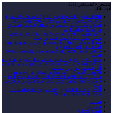
الخميس 6 أغسطس 2026
أخبار عاجلة
النقابة المغربية المهنية لمبدعي الأغنية تقود مشاركة مغربية
متميزة في مهرجان طرابلس الدولي للمالوف والموشحات
الاعلام الإسبانية يثير المخاوف من مطالبة المغرب باسترجاع
سبتة ومليلية المحتلتين
“الفن والراي” يختتم رحلته البصرية: الفنان التشكيلي ميلودي
يونس يحتفي بذاكرة الشرق الفنية في وجدة
بعد أزمة سبتة.. الجزائر تحشد مهاجرين من دول افريقيا جنوب
الصحراء على الحدود المغربية
مكناس تحتضن المنتدى الخامس للاستثمار والسياحة لمغاربة
العالم
مصدر حكومي مغربي: لا يمكن لقاض إسباني تقويض منظومة
مكافحة الهجرة غير النظامية، ثم مطالبة المغرب بتحمل التبعات
أوروبا ليست الفردوس المفقود..
العمارتي: تأملات في واقع ومآل حماية اللاجئين بعد مرور 75
سنة على اعتماد الأمم المتحدة للاتفاقية الخاصة بوضع اللاجئين
برشلونة يضع المغربي أوناحي نصب عينيه لتعويض فرينكي دي
يونغ
لقجع يشيد بقرار إنفانتينو ويؤكد أن برامج التنمية استفادت
منها مئات الاتحادات عبر العالم
القائمة
بحث عن
الوضع المظلم