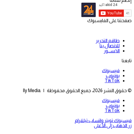
إنضم لقناتنا
صفحتنا على الفايسبوك
طاقم التحرير
للاتصال بنا
الجَســور
تابعنا
فيسبوك
يوتيوب
‫TikTok
© حقوق النشر 2026، جميع الحقوق محفوظة | Ily Media
فيسبوك
يوتيوب
‫TikTok
فيسبوك
تويتر
واتساب
تيلقرام
زر الذهاب إلى الأعلى