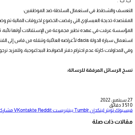
“ب. ب”.
التعسف والشطط في استعمال السلطة ضد الموظفين:
المقتصدة خديجة العيساوي التي رفضت الخضوع لخروقات المالية تم وضع
المؤسسة عرفت في عهده نظير مجموعة من الإستقالات أولها نائبه، ثانيها ا
استعمال سيارة الدولة dacia لأغراضه العائلية وتنقله من فاس إلى القنيطرة ( voir le kilomitrage de voiture) .
وفي المداولات كارثة عدم احترام دفتر الضوابط البيداغوجية، وللمزيد نر
نسخ الرسائل المرفقة للرسالة:
27 سبتمبر، 2022
0
51
3 دقائق
فيسبوك
تويتر
لينكدإن
بينتيريست
مشاركة 
مقالات ذات صلة