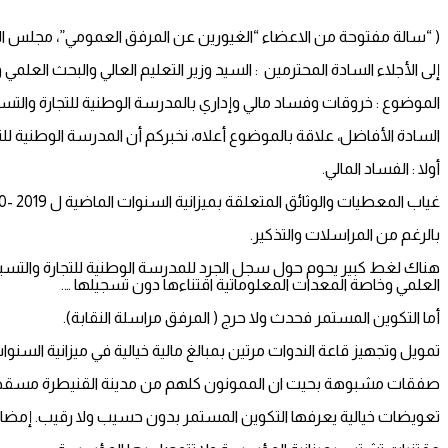
( “سالة مفتوحة من الاعضاء “الغيورين عن المرفق العمومي”، مجلس الم
إلى الأجلاء السادة المحترمين : السيد وزير التعليم العالي والبحث العلمي
الموضوع : خروقات وفساد مالي وإداري بالمدرسة الوطنية للتجارة والتس
السادة الأفاضل، علاقة بالموضوع أعلاه، نخبركم أن المدرسة الوطنية للتجا
أولا : الفساد المالي.
غياب المعطيات والوثائق المتعلقة بميزانية السنوات الماضية ل 2019 -2020- 2021- 2022 مع مستندات تنفيذها (المرفق مراسلة من أعضاء اللجنة المكلفة بتتبع الميزانية).
بالرغم من المراسلات والتذكير.
هناك لغط كبير يحوم حول سجل الجرد للمدرسة الوطنية للتجارة والتس
العلمي وخاصة المعدات المعلوماتية اقتناءها دون تسجيلها ….
أما التكوين المستمر فحدث ولا حرج ( المرفق مراسلة النقابة).
تمويل وتجهيز قاعة الندوات مرتين بمبالغ مالية خيالية في ميزانية السنوات المالية 2019-2020 و2020-2021. بدون حسيب ولا رقيب. نفس الشيء لقاعة
صفقات مشبوهة بحيت ان الممونون كلهم من مدينة القنيطرة مسقط إق
تعويضات خيالية يعرفها التكوين المستمر بدون حسيب ولا رقيب. إمضاء على التنقلات مقابل إرجاع