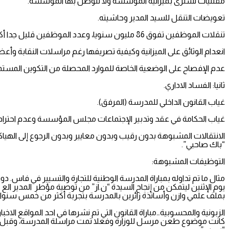
مقتنيات تشترى بميزانية المؤسسة ولا تتوصل بها المؤسسة.
تعويضات التنقل للسيد المدير وحاشيته.
تنقلات الموظفين تفوق 86 مليون سنويا، وعدد الموظفين قليل جدا أكثر من 40000 درهم سنويا للموظف مقابل إرجاع مبلغ متفق عليه للسيد المدير.
انعدام الوثائق على الميزانية وكيفية تصريفها رغم مراسلات النقابة وأع
عدم الإفصاح على الوضعية الخاصة للموارد المحصلة من التكوين المستم
ثانيا: الفساد الاداري.
غياب القانون الداخلي للمدرسة (المرفق).
غياب الحكامة في عقد وتدبير الإجتماعات مجلس المؤسسة وعدم احترام القانون 01.00 في انعقاد مجلس المدرسة، حيث لجان تم تكوينها من نفس الأشخاص المقربين للسيد المدير ودالك
“باك صاحبي”.
التوظيفات المشبوهة:
يوم الإثنين ليتمكن من إنجاح السيدة “ن.از” من توصية مؤطر المدير الع ع ر
بملف علمي وازن وأساتذة زائرين بالمدرسة بتجربة أكثر من خمس سنو
الزبونية والمحسوبية…مباراة القانون التي تم نشرها في احد المواقع الاخبا