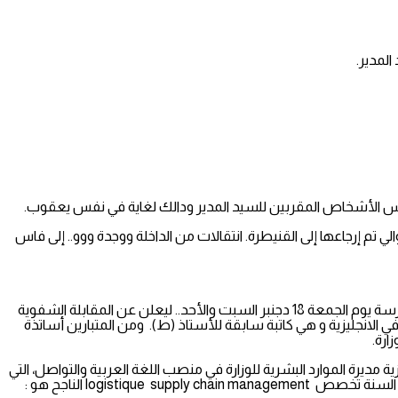
، مثال ابنة المدير تم نقلها من encg القنيطرة إلى فاس وفي العام الموالي تم إرجاعها إلى القنيطرة. انتقالات من الداخلة ووجدة ووو.. إلى فاس
مثال ما تم تداوله بمباراة المدرسة الوطنية للتجارة والتسيير في فاس. دورة 04 دجنبر 2020 تم إعلان نتائج الانتقاء الأولي، كما هو مبين بموقع المدرسة يوم الجمعة 18 دجنبر السبت والأحد.. ليعلن عن المقابلة الشفوية
ة في الانجليزية و هي كاتبة سابقة للأستاذ (ط). ومن المتبارين أساتذة
رة.
ية مديرة الموارد البشرية للوزارة في منصب اللغة العربية والتواصل، التي
كانت موضوع طعن مرسل للوزارة وفعلا تمت مراسلة المدرسة، وقبل الإجابة عن الطعن بأمر من المديرة، تم الإعلان عن النتيجة. والمباراة لهذه السنة تخصص logistique supply chain management الناجح هو :