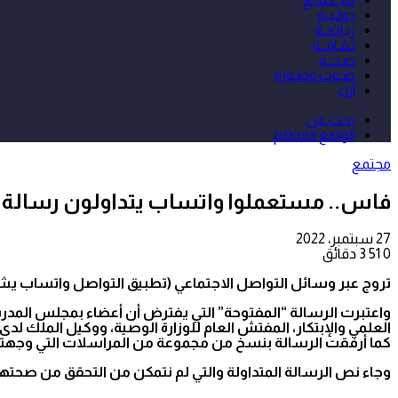
دولـيــة
ريـاضــة
ثـقـافــة
صـحــة
صـوت وصـورة
آراء
بحث عن
الوضع المظلم
مجتمع
فاس.. مستعملوا واتساب يتداولون رسالة تقول أن ENCG تعيش على وقع الفساد المالي والاداري 
27 سبتمبر، 2022
0
51
3 دقائق
تروج عبر وسائل التواصل الاجتماعي (تطبيق التواصل واتساب يشكل
واعتبرت الرسالة “المفتوحة” التي يفترض أن أعضاء بمجلس المدرس
العلمي والإبتكار، المفتش العام للوزارة الوصية، ووكيل الملك ل
كما أرفقت الرسالة بنسخ من مجموعة من المراسلات التي وجهتها ع
وجاء نص الرسالة المتداولة والتي لم نتمكن من التحقق من صحتها