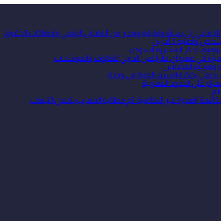
جماعي إلى سبتة ومليلية ويحذر من التضليل الرقمي وانتهاكات الحقوق
واصابة 3 أخرين
توقيف تذكر العشرية السوداء
 متميزة في مهرجان طرابلس الدولي للمالوف والموشحات
ومليلية المحتلتين
 يحتفي بذاكرة الشرق الفنية في وجدة
حراء على الحدود المغربية
لم
ة الهجرة غير النظامية، ثم مطالبة المغرب بتحمل التبعات