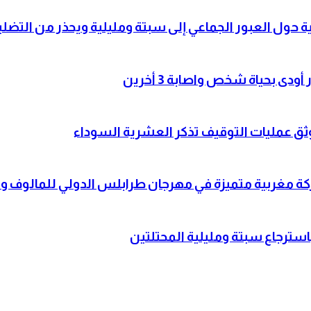
حول العبور الجماعي إلى سبتة ومليلية ويحذر من التضلي
 بحياة شخص واصابة 3 أخرين
وثق عمليات التوقيف تذكر العشرية السوداء
شاركة مغربية متميزة في مهرجان طرابلس الدولي للمالوف
باسترجاع سبتة ومليلية المحتلتين