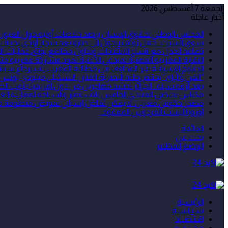
الجمعة 7 أغسطس 2026
أخبار عاجلة
المجلس الوطني لحقوق الإنسان يرصد خلاصات أولية حول العبور ال
سوق السبت.. حفل زفاف يتحول الى جنازة بعد شجار أودى بحياة شخص 
تصاعد الجدل مع اتساع الانتقادات وتداول مقاطع توثق عمليات ال
النقابة المغربية المهنية لمبدعي الأغنية تقود مشاركة مغربية
الاعلام الإسبانية يثير المخاوف من مطالبة المغرب باسترجاع سبتة 
“الفن والراي” يختتم رحلته البصرية: الفنان التشكيلي ميلودي يونس
بعد أزمة سبتة.. الجزائر تحشد مهاجرين من دول افريقيا جنوب الص
مكناس تحتضن المنتدى الخامس للاستثمار والسياحة لمغاربة العا
مصدر حكومي مغربي: لا يمكن لقاض إسباني تقويض منظومة مكافح
أوروبا ليست الفردوس المفقود..
القائمة
بحث عن
الوضع المظلم
الرئيسية
سـيـاســة
اقـتـصــاد
مـجـتـمــع