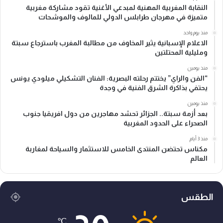
النقابة المغربية المهنية لمبدعي الأغنية تقود مشاركة مغربية
متميزة في مهرجان طرابلس الدولي للمالوف والموشحات
منذ يوم واحد
الاعلام الإسبانية يثير المخاوف من مطالبة المغرب باسترجاع سبتة
ومليلية المحتلتين
منذ يومين
“الفن والراي” يختتم رحلته البصرية: الفنان التشكيلي ميلودي يونس
يحتفي بذاكرة الشرق الفنية في وجدة
منذ يومين
بعد أزمة سبتة.. الجزائر تحشد مهاجرين من دول افريقيا جنوب
الصحراء على الحدود المغربية
منذ 3 أيام
مكناس تحتضن المنتدى الخامس للاستثمار والسياحة لمغاربة
العالم
الطقس
℃