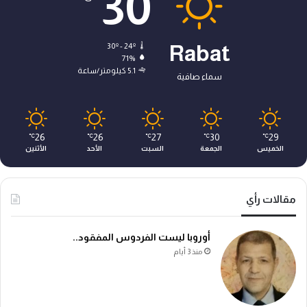
30
30º - 24º
Rabat
71%
5.1 كيلومتر/ساعة
سماء صافية
26
26
27
30
29
℃
℃
℃
℃
℃
الخميس
الجمعة
السبت
الأحد
الأثنين
مقالات رأي
أوروبا ليست الفردوس المفقود..
منذ 3 أيام