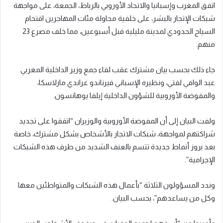
اتفق المغرب وإسبانيا والاتحاد الأوروبي بالرباط، الجمعة، على مواجهة
شبكات الإتجار بالبشر، على خلفية محاولة مئات المهاجرين اقتحام
السياج الحدودي لمدينة مليلية قبل أسبوعين، مما خلف مصرع 23
منهم.
جاء ذلك بحسب بيان مشترك عقب لقاء جمع وزير الداخلية المغربي
عبد الوافي لفتي، ونظيره الإسباني فيرناندو غراندي مارلاسكا،
والمفوضة الأوروبية للشؤون الداخلية إيلفا يوهانسون.
ولفت البيان إلى أن المفوضة الأوروبية والوزيران “اتفقوا على تجديد
شراكتهم لمواجهة، شبكات الاتجار بالأشخاص بشكل مشترك، خاصة
بعد بروز أنماط جديدة تتسم بالعنف الشديد من طرف هذه الشبكات
الإجرامية”.
وندد المسؤولون الثلاثة “بأعمال هذه الشبكات والمتواطئين معها
وكل من يساعدهم”، بحسب البيان.