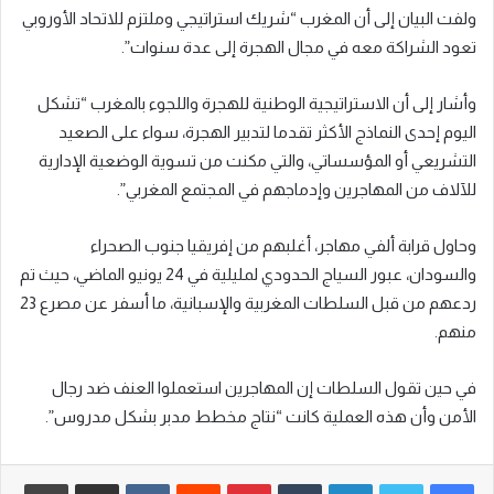
ولفت البيان إلى أن المغرب “شريك استراتيجي وملتزم للاتحاد الأوروبي
تعود الشراكة معه في مجال الهجرة إلى عدة سنوات”.
وأشار إلى أن الاستراتيجية الوطنية للهجرة واللجوء بالمغرب “تشكل
اليوم إحدى النماذج الأكثر تقدما لتدبير الهجرة، سواء على الصعيد
التشريعي أو المؤسساتي، والتي مكنت من تسوية الوضعية الإدارية
للآلاف من المهاجرين وإدماجهم في المجتمع المغربي”.
وحاول قرابة ألفي مهاجر، أغلبهم من إفريقيا جنوب الصحراء
والسودان، عبور السياج الحدودي لمليلية في 24 يونيو الماضي، حيث تم
ردعهم من قبل السلطات المغربية والإسبانية، ما أسفر عن مصرع 23
منهم.
في حين تقول السلطات إن المهاجرين استعملوا العنف ضد رجال
الأمن وأن هذه العملية كانت “نتاج مخطط مدبر بشكل مدروس”.
لينكدإن
‏Tumblr
بينتيريست
‏Reddit
‏VKontakte
مشاركة عبر البريد
طباعة