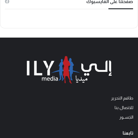
صفحتنا على الفايسبوك
طاقم التحرير
للاتصال بنا
الجَســور
تابعنا