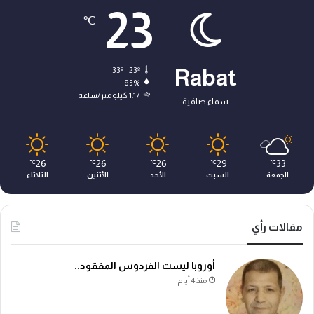
23
℃
33º - 23º
Rabat
85%
1.17 كيلومتر/ساعة
سماء صافية
26
26
26
29
33
℃
℃
℃
℃
℃
الجمعة
السبت
الأحد
الأثنين
الثلاثاء
مقالات رأي
أوروبا ليست الفردوس المفقود..
منذ 4 أيام