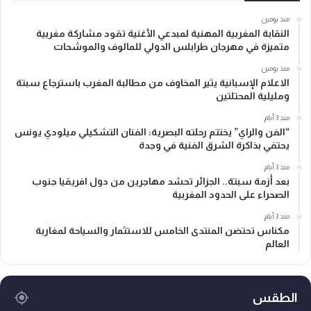
منذ يومين
النقابة المغربية المهنية لمبدعي الأغنية تقود مشاركة مغربية
متميزة في مهرجان طرابلس الدولي للمالوف والموشحات
منذ يومين
الاعلام الإسبانية يثير المخاوف من مطالبة المغرب باسترجاع سبتة
ومليلية المحتلتين
منذ 3 أيام
“الفن والراي” يختتم رحلته البصرية: الفنان التشكيلي ميلودي يونس
يحتفي بذاكرة الشرق الفنية في وجدة
منذ 3 أيام
بعد أزمة سبتة.. الجزائر تحشد مهاجرين من دول افريقيا جنوب
الصحراء على الحدود المغربية
منذ 3 أيام
مكناس تحتضن المنتدى الخامس للاستثمار والسياحة لمغاربة
العالم
الطقس