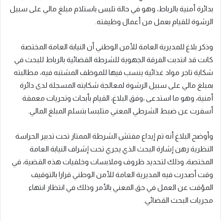
بدائرة أمنية بالرباط، وهو في حالة تلبس باستلام مبلغ مالي على سبيل
الرشوة للقيام بعمل من أعمال وظيفته.
وذكر بلاغ للمديرية العامة للأمن الوطني أن النيابة العامة المختصة
كانت قد انتدبت الفرقة الجهوية للشرطة القضائية بالرباط للبحث في
شكاية تاجر مواد غذائية ينسب فيها للموظف المشتبه فيه، مطالبته
بمبلغ مالي على سبيل الرشوة لمعالجة شكايته المسجلة لدى دائرة
أمنية، وهو ما استدعى ،وفق البلاغ، القيام بأبحاث وتحريات معمقة
أسفرت عن ضبط الشرطي المعني متلبسا بتسلم المبلغ المالي.
وأوضح البلاغ أنه تم إيداع مفتش الشرطة الممتاز تحت تدبير الحراسة
النظرية رهن إشارة البحث الذي يجري تحت إشراف النيابة العامة
المختصة، وذلك لتحديد ظروف وملابسات وخلفيات هذه القضية، في
وقت أصدرت فيه المديرية العامة للأمن الوطني قرارا بالتوقيف
المؤقت عن العمل في حق المعني بالأمر وذلك في انتظار انتهاء
مجريات البحث القضائي.