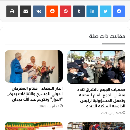
لينكدإن
‏Tumblr
بينتيريست
‏Reddit
‏VKontakte
مشاركة عبر البريد
طباعة
مقالات ذات صلة
الدار البيضاء.. اختتام المهرجان
جمعيات الجيدو بالشرق تندد
الدولي للمسرح والثقافات بعرض
بفشل الجمع العام للعصبة
“الحراز” وتكريم عبد الله ديدان
وتحمل المسؤولية لرئيس
الجامعة الملكية للجيدو
27 أبريل، 2026
24 مارس، 2021