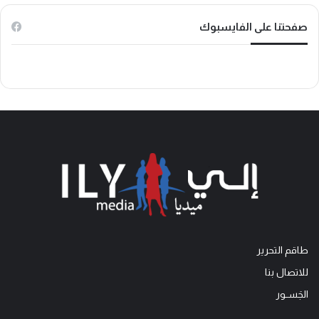
k
صفحتنا على الفايسبوك
طاقم التحرير
للاتصال بنا
الجَســور