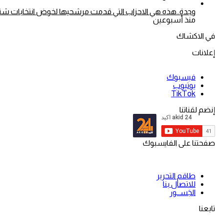
وجدة..هذه هي الاحزاب التي قدمت مرشحيها لخوض انتخابات شتنبر 26
منذ أسبوعين
في الاكشاك
إعلانات
فيسبوك
يوتيوب
‫TikTok
إنضم لقناتنا
صفحتنا على الفايسبوك
طاقم التحرير
للاتصال بنا
الجَســور
تابعنا