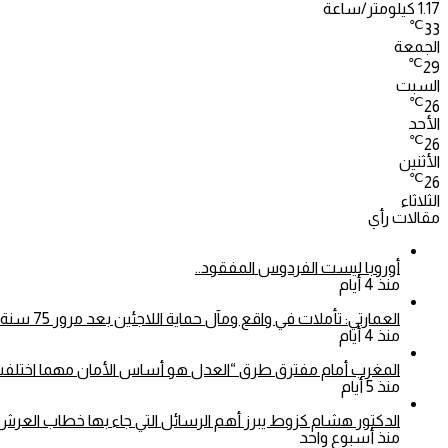
1.17 كيلومتر/ساعة
℃
33
الجمعة
℃
29
السبت
℃
26
الأحد
℃
26
الأثنين
℃
26
الثلاثاء
مقالات رأي
أوروبا ليست الفردوس المفقود..
منذ 4 أيام
العمارتي: تأملات في واقع ومآل حماية اللاجئين بعد مرور 75 سنة على اعتماد الأمم المتحدة للاتفاقية الخاصة بوضع اللاجئين
منذ 4 أيام
المغرب أمام مفترق طرق “العدل هو أساس الأمان مهما اختلفت 
منذ 5 أيام
الدكتور هشام كزوط يبرز أهم الرسائل التي جاء بها خطاب العرش.
منذ أسبوع واحد