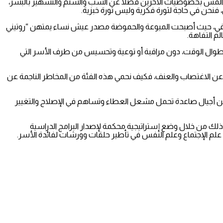
أو المس بخصوصيات الآخرين فضلا عن السب والشتم والتشهير بالبشر،
، فنحن في حاجة لثورة فكرية وليس ثورة خبزية.
قيقي، حيث أصبحت الميوعة والحموضة مصدر عيش نساء يمتهن “روتيني
م التفاهة.
ية طوال الوقت، دون مراقبة أو توعية وتحسيس من طرف الأسر التي
لا عن الاغتصاب والعنف، فكيف نحمي هذه الفئة من المخاطر الناجمة عن
كوين أجيال صاعدة تحمل مشعل العطاء وتساهم في الإصلاح والتغيير
ذلك من خلال وضع إستراتيجية محكمة لإصدار البرامج الدراسية
علم الإجتماع وعلم النفس في تأطير حلقات وورشات لفائدة الأسر.