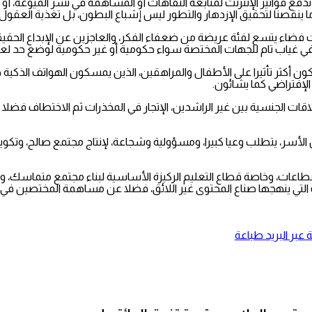
فع فواتير الإنترنت لمتابعة التفاهات أو المساهمة في نشر الميوعة، 
ن ما ينقصنا لتحقيق الإزدهار والتطور ليس إشباع البطون، بل تغذية العقول
 فضاء يتسع لفئة عريضة من ضعفاء الفكر، والعاجزين عن الإبداع الح
في غياب تام للجهات المختصة سواء حكومية أو غير حكومية لوضع حد لعال
كون أكثر تأثيرا على الأطفال والمراهقين، الذين يمسكون الهواتف الذك
الإفتراضي كما يشائون.
لاقات الجنسية بين غير الراشدين، الإتجار في المخذرات ثم الاختطاف فض
 الأسر، يتطلب وعيا كبيرا، ومسؤولية وشجاعة، لإنتاج مجتمع صالح، وت
قطاعات، وخاصة قطاع التعليم الركيزة الأساسية لبناء مجتمع متماسك، و
 التي ينهجها صناع المحتوى غير اللائق، فضلا عن مساهمة المختصين في 
عبر البريد
طباعة