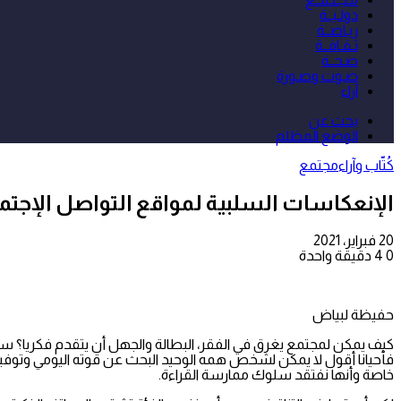
دولـيــة
ريـاضــة
ثـقـافــة
صـحــة
صـوت وصـورة
آراء
بحث عن
الوضع المظلم
كُتّاب وآراء
مجتمع
الإنعكاسات السلبية لمواقع التواصل الإجتم
20 فبراير، 2021
0
4
دقيقة واحدة
حفيظة لبياض
كيف يمكن لمجتمع يغرق في الفقر، البطالة والجهل أن يتقدم فكريا؟ 
فأحيانا أقول لا يمكن لشخص همه الوحيد البحث عن قوته اليومي وتوفير ح
خاصة وأنها نفتقد سلوك ممارسة القراءة.