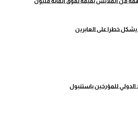
مة من الملابس بقيمة تفوق المائة مليون
ت يشكل خطرا على العابرين
 الدولي للمؤرخين باستنبول