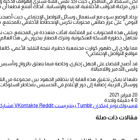
لكن أسقط في التناقض، حيث أجد نفس الفئة تشتري الهواتف الذكية وتد
دون مراعاة الجوانب الأخلاقية، الدينية والإنسانية… آنذاك أقتنع قطعا أ
يزداد الوضع سوء مع استعمال وسائل التواصل الإجتماعي، حيث أصبحت
اليومي” على غرار صانعي محتويات تكرس الإنحطاط الأخلاقي بالمجتمع، 
ويتلقى هذه المحتويات غير الملائمة، افئات متعددة من المجتمع، حيث ت
تتجاهل خطورة الشبكة العنكبوتية، وتترك الصغار يبحرون في هذا العالم 
مما يؤدي إلى ظهور كوارث مجتمعية خطيرة، نتيجة التقليد الأعمى، كالع
مواقع التواصل الإجتماعي؟
قد أصبح القضاء على الجهل إجباري، وخاصة فيما يتعلق بالزواج وتأسيس
وليس التدمير واللامبالاة.
طبعا لا يمكن تحقيق هذه الغاية إلا بتظافر الجهود بين مجموعة من ال
ووسائل التربية، إضافة إلى دور الإعلام في التحسيس بمخاطر السلوكات
20 فبراير، 2021
0
4
دقيقة واحدة
فيسبوك
تويتر
لينكدإن
بينتيريست
مشاركة 
مقالات ذات صلة