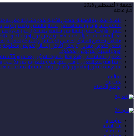
الجمعة 7 أغسطس 2026
أخبار عاجلة
النقابة المغربية المهنية لمبدعي الأغنية تقود مشاركة مغربية
الاعلام الإسبانية يثير المخاوف من مطالبة المغرب باسترجاع سبتة 
“الفن والراي” يختتم رحلته البصرية: الفنان التشكيلي ميلودي يونس
بعد أزمة سبتة.. الجزائر تحشد مهاجرين من دول افريقيا جنوب الص
مكناس تحتضن المنتدى الخامس للاستثمار والسياحة لمغاربة العا
مصدر حكومي مغربي: لا يمكن لقاض إسباني تقويض منظومة مكافح
أوروبا ليست الفردوس المفقود..
العمارتي: تأملات في واقع ومآل حماية اللاجئين بعد مرور 75 سنة على اعتماد الأمم المتحدة للاتفاقية الخاصة بوضع اللاجئين
برشلونة يضع المغربي أوناحي نصب عينيه لتعويض فرينكي دي يو
لقجع يشيد بقرار إنفانتينو ويؤكد أن برامج التنمية استفادت منها م
القائمة
بحث عن
الوضع المظلم
الرئيسية
سـيـاســة
اقـتـصــاد
مـجـتـمــع