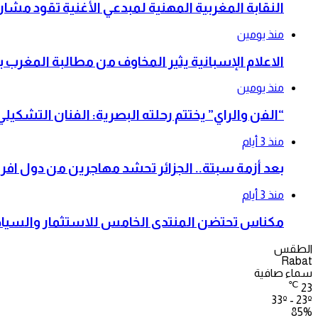
النقابة المغربية المهنية لمبدعي الأغنية تقود م
منذ يومين
الاعلام الإسبانية يثير المخاوف من مطالبة المغرب 
منذ يومين
“الفن والراي” يختتم رحلته البصرية: الفنان التشكي
منذ 3 أيام
بعد أزمة سبتة.. الجزائر تحشد مهاجرين من دول افري
منذ 3 أيام
مكناس تحتضن المنتدى الخامس للاستثمار والسياحة
الطقس
Rabat
سماء صافية
℃
23
33º - 23º
85%