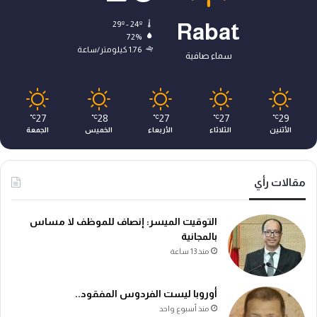
29º - 24º
Rabat
72%
1.76 كيلومتر/ساعة
سماء صافية
27
28
27
27
29
℃
℃
℃
℃
℃
الأثنين
الثلاثاء
الأربعاء
الخميس
الجمعة
مقالات رأي
التوقيت الميسر: إنصاف للموظف لا مساس
بالمجانية
منذ 13 ساعة
أوروبا ليست الفردوس المفقود..
منذ أسبوع واحد