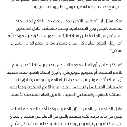
الموسع تحت سيادة المغرب وفي إطار وحدته الترابية.
وذكر هلال أن “مجلس الأمن الدولي يصف حل الحكم الذاتي، منذ
تقديمه، بالجدي وذي المصداقية، وتمت مناقشته خلال المائدتين
المستديريتن المنعقدتين بقيادة الرئيس هورست كوهلر”، مؤكدا أنه
“في إطار الحكم الذاتي، كل شيء ممكن، وخارج الحكم الذاتي، لاشيء
ممكن”.
كما ذكر هلال بأن الملك محمد السادس بعث برسالة للأمين العام
للأمم المتحدة، أونطونيو غوتيريش، وأجرى اتصالا هاتفيا معه، مضيفا
أن الملك أكد لغوتيريش، مجددا، التزام المغرب بوقف إطلاق النار
واستئناف المسلسل السياسي تحت رعاية الأمم المتحدة، وكذا دعم
المملكة للجهود والمساعي الحميدة للأمين العام للمنظمة الأممية.
وقال الدبلوماسي المغربي “إن المغرب، وكما أكد ذلك جلالة الملك،
ليس في حالة حرب، لكنه يحتفظ بالحق في الدفاع عن نفسه والدفاع
عن ساكنته وعن ترابه وعن وحدته الترابية. وهذا ماحدث خلال الأيام