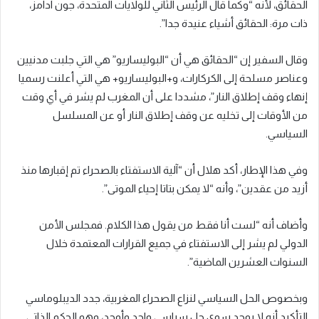
الحقائق، لأنه “وكما قال الرئيس الثاني للولايات المتحدة، جون آدامز،
ذات مرة: الحقائق أشياء عنيدة جدا”.
وقال السفير إن “الحقائق هي أن “البوليساريو” هي التي جلبت مدنيين
وعناصر مسلحة إلى الكركارات، و+البوليساريو+ هي التي أعلنت رسميا
إنهاء وقف إطلاق النار”، مشددا على أن المغرب لم يشر في أي وقت
من الأوقات إلى تخليه عن وقف إطلاق النار أو عن المسلسل
السياسي.
وفي هذا الإطار، أكد هلال أن “آلية الاستفتاء بالصحراء تم إقبارها منذ
أزيد من عقدين”، وأنه “لا يمكن بتاتا إحياء الموتى”.
وأضاف أنه “لست أنا فقط من يقول هذا الكلام. فمجلس الأمن
الدولي لم يشر إلى الاستفتاء في جميع القرارات المعتمدة خلال
السنوات العشرين الماضية”.
وبخصوص الحل السياسي لنزاع الصحراء المغربية، جدد الديبلوماسي
التأكيد أنه لا يوجد سوى حل سياسي واحد وأوحد، وهو الحكم الذاتي