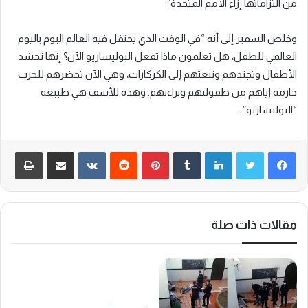
من التزاماتها إزاء الأمم المتحدة”.
وخلص السفير إلى أنه “في الوقت الذي يحتفل فيه العالم اليوم باليوم
العالمي للطفل، هل تعلمون ماذا تفعل البوليساريو الآن؟ إنها تحشد
الأطفال وتجندهم وتبعثهم إلى الكركارات، وهي الآن تحضرهم للحرب
حارمة إياهم من طفولتهم وبراءتهم. وهذه للأسف هي طبيعة
“البوليساريو”.
لينكدإن
‏Tumblr
بينتيريست
‏Reddit
‏VKontakte
مشاركة عبر البريد
طباعة
مقالات ذات صلة