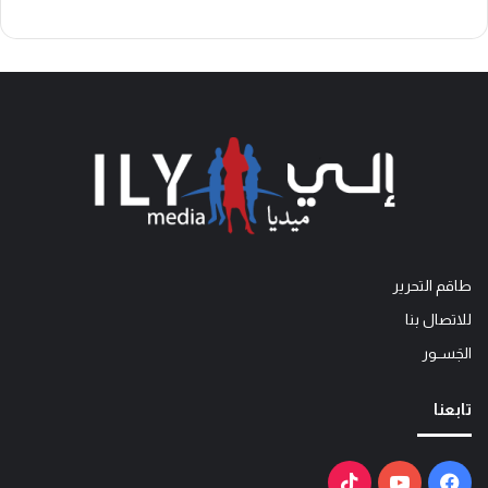
طاقم التحرير
للاتصال بنا
الجَســور
تابعنا
فيسبوك
يوتيوب
‫TikTok