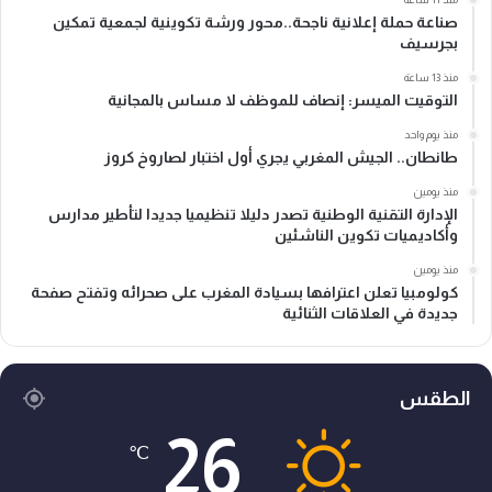
صناعة حملة إعلانية ناجحة..محور ورشة تكوينية لجمعية تمكين
بجرسيف
منذ 13 ساعة
التوقيت الميسر: إنصاف للموظف لا مساس بالمجانية
منذ يوم واحد
طانطان.. الجيش المغربي يجري أول اختبار لصاروخ كروز
منذ يومين
الإدارة التقنية الوطنية تصدر دليلا تنظيميا جديدا لتأطير مدارس
وأكاديميات تكوين الناشئين
منذ يومين
كولومبيا تعلن اعترافها بسيادة المغرب على صحرائه وتفتح صفحة
جديدة في العلاقات الثنائية
الطقس
26
℃