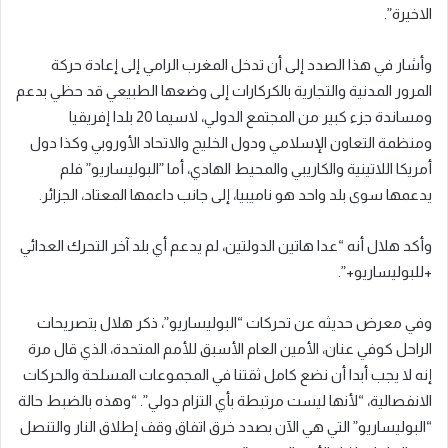
الاخيرة”.
وأشار في هذا الصدد إلى أن تدخل المغرب الرامي إلى إعادة حركة
المرور المدنية والتجارية بالكركارات إلى وضعها الطبيعي قد حظي بدعم
ومساندة جزء كبير من المجتمع الدولي، لاسيما 20 بلدا إفريقيا
ومنظمة التعاون الإسلامي ودول الخليج والاتحاد الأوروبي وكذا دول
أمريكا اللاتينية والكاريبي والمحيط الهادي، أما ”البوليساريو” فلم
يدعمها سوى بلد واحد هو ناميبيا، إلى جانب داعمها المعتاد، الجزائر.
وأكد هلال أنه “عدا هاتين الدولتين، لم يدعم أي بلد آخر التحرك العدائي
+للبوليساريو+”.
وفي معرض حديثه عن تحركات “البوليساريو”، ذكر هلال بتصريحات
الراحل كوفي عنان، الأمين العام الأسبق للأمم المتحدة، الذي قال مرة
إنه لا يجب أبدا أن نضع كامل ثقتنا في المجموعات المسلحة والحركات
الانفصالية، “لأنها ليست مرتبطة بأي التزام دولي”. “وهذه بالضبط حالة
“البوليساريو” التي هي الآن بصدد خرق اتفاق وقف إطلاق النار والتنصل