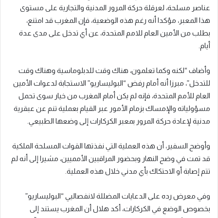
عناصر مسلحة، لعرقلة حركة المرور المدنية والتجارية على مستوى
هذا المعبر، مؤكدا أنه رغم هذه الوضعية، فإن المغرب قد امتنع،
بطلب من الأمين العام للامم المتحدة، عن أي تدخل على مدى عدة
أيام.
وأضاف “لكنه وكما تعلمون، هناك وقت للدبلوماسية وهناك وقت
للتدخل”، مبرزا أنه أمام رفض “البوليساريو” الاستجابة لدعوات الأمين
العام للأمم المتحدة، فإنه لم يكن أمام المغرب من خيار سوى تحمل
مسؤولياته والإمساك بزمام الأمور عبر القيام بعملية تنم عن عبقرية
مدنية لإعادة حركة المرور بمعبر الكركارات إلى وضعها الطبيعي.
وأوضح السفير، أن هذه العملية التي نفذتها القوات المسلحة الملكية
قد تمت في وضح النهار وبحضور المراقبين الأمميين، مشيرا إلى أنه لم
تتم إصابة أو الاحتكاك بأي مدني خلال هذه العملية.
وفي معرض رده على الدعايات المضللة لانفصاليي “البوليساريو”
بخصوص الوضع في الكركارات، أكد هلال أن المغرب يستند إلى