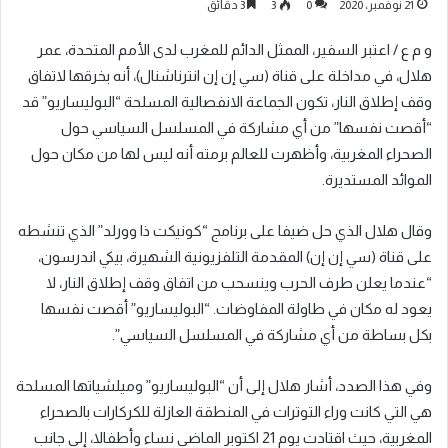
21 نوفمبر، 2020
0
3
3 دقائق
و م ع / اعتبر السفير، الممثل الدائم للمغرب لدى الأمم المتحدة، عمر
هلال، في مداخلة على قناة (سي إن إن انترناشنال)، أنه بخرقها لاتفاق
وقف إطلاق النار، تكون الجماعة الانفصالية المسلحة “البوليساريو” قد
“أقصت نفسها” من أي مشاركة في المسلسل السياسي حول
الصحراء المغربية، وأظهرت للعالم برمته أنه ليس لها من مكان حول
الموائد المستديرة.
وقال هلال الذي حل ضيفا على برنامج “كونيكت ذا وورلد” الذي تنشطه
على قناة (سي إن إن) المقدمة التلفزيونية الشهيرة، بيكي اندرسون،
“عندما يعلن طرف الحرب وينسحب من اتفاق وقف إطلاق النار، لا
يعود له مكان في طاولة المفاوضات. “البوليساريو” أقصت نفسها
بكل بساطة من أي مشاركة في المسلسل السياسي”.
وفي هذا الصدد، أشار هلال إلى أن “البوليساريو” وميلشياتها المسلحة
هي التي كانت وراء التوترات في المنطقة العازلة للكركارات بالصحراء
المغربية، حيث اقتادت يوم 21 اكتوبر الماضي نساء وأطفالا، إلى جانب