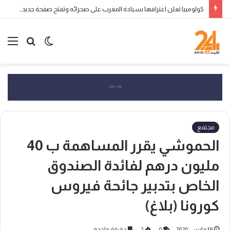
كولومبيا تعلن اعترافها بسيادة المغرب على صحرائه وتفتح صفحة جديدة في العلاقات الثنائية
الوضع
بحث
الق
المظلم
عن
مجتمع
الحموشي يقرر المساهمة ب 40
مليون درهم لفائدة الصندوق
الخاص بتدبير جائحة فيروس
كورونا (بلاغ)
19 مارس، 2020
0
2
دقيقة واحدة