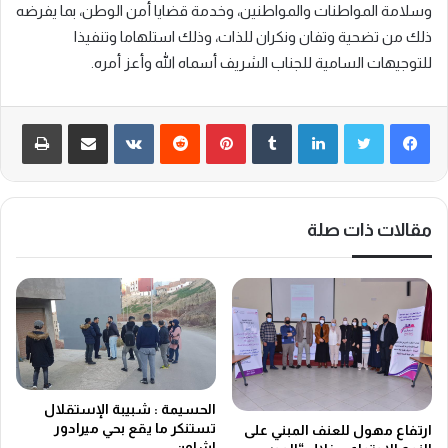
وسلامة المواطنات والمواطنين، وخدمة قضايا أمن الوطن، بما يفرضه
ذلك من تضحية وتفان ونكران للذات، وذلك استلهاما وتنفيذا
للتوجيهات السامية للجناب الشريف أسماه الله وأعز أمره.
لينكدإن
‏Tumblr
بينتيريست
‏Reddit
‏VKontakte
مشاركة عبر البريد
طباعة
مقالات ذات صلة
الحسيمة : شبيبة الإستقلال
تستنكر ما يقع بحي ميرادور
ارتفاع مهول للعنف المبني على
اشاون