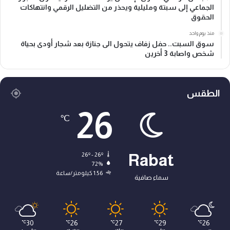
الجماعي إلى سبتة ومليلية ويحذر من التضليل الرقمي وانتهاكات
الحقوق
منذ يوم واحد
سوق السبت.. حفل زفاف يتحول الى جنازة بعد شجار أودى بحياة
شخص واصابة 3 أخرين
الطقس
26
℃
26º - 26º
Rabat
72%
1.56 كيلومتر/ساعة
سماء صافية
30
26
27
29
26
℃
℃
℃
℃
℃