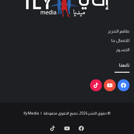
طاقم التحرير
للاتصال بنا
الجَســور
تابعنا
فيسبوك
يوتيوب
‫TikTok
© حقوق النشر 2026، جميع الحقوق محفوظة | Ily Media
فيسبوك
يوتيوب
‫TikTok