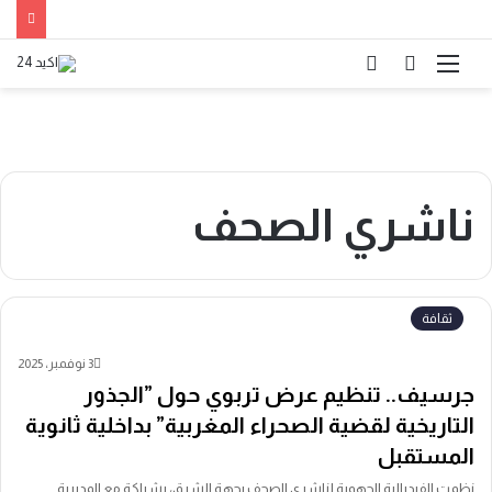
القائمة
بحث
الوضع
عن
المظلم
ناشري الصحف
ثقافة
3 نوفمبر، 2025
جرسيف.. تنظيم عرض تربوي حول ”الجذور
التاريخية لقضية الصحراء المغربية” بداخلية ثانوية
المستقبل
نظمت الفيدرالية الجهوية لناشري الصحف بجهة الشرق، بشراكة مع المديرية