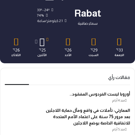
33º - 24º
Rabat
74%
2.1 كيلومتر/ساعة
سماء صافية
26
25
26
29
33
℃
℃
℃
℃
℃
الجمعة
السبت
الأحد
الأثنين
الثلاثاء
مقالات رأي
أوروبا ليست الفردوس المفقود..
منذ 4 أيام
العمارتي: تأملات في واقع ومآل حماية اللاجئين
بعد مرور 75 سنة على اعتماد الأمم المتحدة
للاتفاقية الخاصة بوضع اللاجئين
منذ 5 أيام