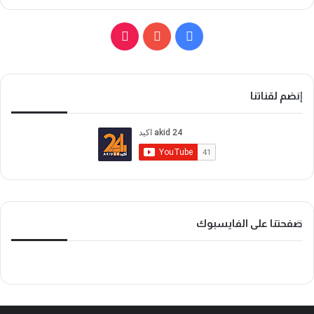
ف
ي
ي
و
T
س
ت
i
إنضم لقناتنا
ب
ي
k
و
و
T
ك
ب
o
k
صفحتنا على الفايسبوك