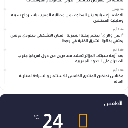
متميزة في مهرجان طرابلس الدولي للمالوف والموشحات
منذ يومين
الاعلام الإسبانية يثير المخاوف من مطالبة المغرب باسترجاع سبتة
ومليلية المحتلتين
منذ 3 أيام
“الفن والراي” يختتم رحلته البصرية: الفنان التشكيلي ميلودي يونس
يحتفي بذاكرة الشرق الفنية في وجدة
منذ 3 أيام
بعد أزمة سبتة.. الجزائر تحشد مهاجرين من دول افريقيا جنوب
الصحراء على الحدود المغربية
منذ 3 أيام
مكناس تحتضن المنتدى الخامس للاستثمار والسياحة لمغاربة
العالم
الطقس
24
℃