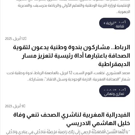
الإقليمية لوزارة التربية الوطنية والتعليم الأولي والرياضة بجرسيف، والمديرية
الجهوية…
أكمل القراءة »
ثقافة
12 أبريل، 2025
الرباط.. مشاركون بندوة وطنية يدعون لتقوية
الصحافة باعتبارها أداة رئيسية لتعزيز مسار
الديمقراطية
محمد العشوري. نظمت، اليوم السبت 12 ابريل، بالعاصمة الرباط، ندوة وطنية تحت
شعار “الصحافة المغربية: الازمة الوجودية وسبل الانقاذ”، بمشاركة…
أكمل القراءة »
تعازي وتهاني
9 أبريل، 2023
الفيدرالية المغربية لناشري الصحف تنعي وفاة
خليل الهاشمي الادريسي
” يَا أَيَّتُهَا النَّفْسُ الْمُطْمَئِنَّةُ ارْجِعِي إِلَى رَبِّكِ رَاضِيَةً مَرْضِيَّةً فَادْخُلِي فِي عِبَادِي وَادْخُلِي