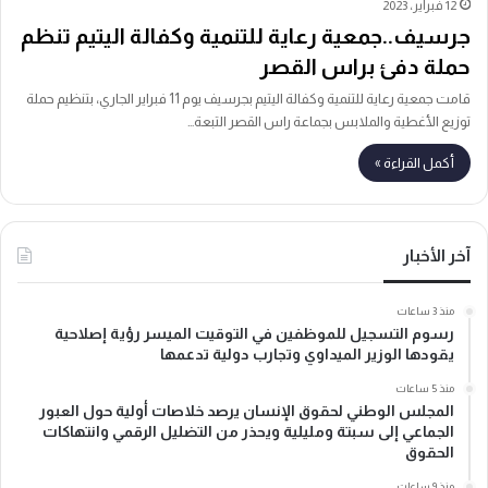
12 فبراير، 2023
جرسيف..جمعية رعاية للتنمية وكفالة اليتيم تنظم
حملة دفئ براس القصر
قامت جمعية رعاية للتنمية وكفالة اليتيم بجرسيف يوم 11 فبراير الجاري، بتنظيم حملة
توزيع الأغطية والملابس بجماعة راس القصر التبعة…
أكمل القراءة »
آخر الأخبار
منذ 3 ساعات
رسوم التسجيل للموظفين في التوقيت الميسر رؤية إصلاحية
يقودها الوزير الميداوي وتجارب دولية تدعمها
منذ 5 ساعات
المجلس الوطني لحقوق الإنسان يرصد خلاصات أولية حول العبور
الجماعي إلى سبتة ومليلية ويحذر من التضليل الرقمي وانتهاكات
الحقوق
منذ 9 ساعات