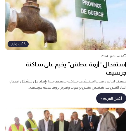
كُتّاب وآراء
4 سبتمبر، 2024
استفحال “أزمة عطش” يخيم على ساكنة
جرسيف
حفيظة لبياض. بعدما استبشرت ساكنة جرسيف خيرا، بإيجاد حل لمشكل انقطاع
الماء الشروب، بتدشين مشروع تقوية وتعزيز تزويد مدينة جرسيف…
أكمل القراءة »