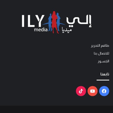
طاقم التحرير
للاتصال بنا
الجَســور
تابعنا
فيسبوك
يوتيوب
‫TikTok