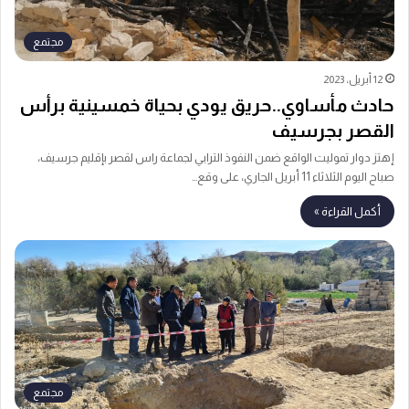
مجتمع
12 أبريل، 2023
حادث مأساوي..حريق يودي بحياة خمسينية برأس
القصر بجرسيف
إهتز دوار تموليت الواقع ضمن النفوذ الترابي لجماعة راس لقصر بإقليم جرسيف،
صباح اليوم الثلاثاء 11 أبريل الجاري، على وقع…
أكمل القراءة »
مجتمع