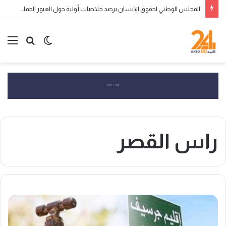
المجلس الوطني لحقوق الإنسان يرصد خلاصات أولية حول العبور الجماعي إلى سبتة ومليلية ويحذر من التضليل الرقمي وانتهاكات الحقوق
الوضع
بحث
الق
المظلم
عن
راس القصر