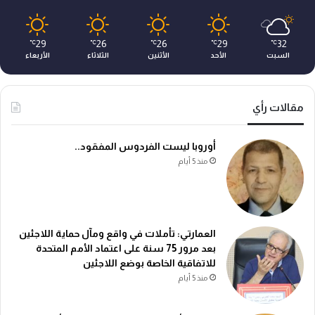
29
26
26
29
32
℃
℃
℃
℃
℃
السبت
الأحد
الأثنين
الثلاثاء
الأربعاء
مقالات رأي
أوروبا ليست الفردوس المفقود..
منذ 5 أيام
العمارتي: تأملات في واقع ومآل حماية اللاجئين
بعد مرور 75 سنة على اعتماد الأمم المتحدة
للاتفاقية الخاصة بوضع اللاجئين
منذ 5 أيام