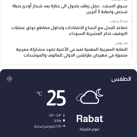
سوق السبت.. حفل زفاف يتحول الى جنازة بعد شجار أودى بحياة
شخص واصابة 3 أخرين
منذ 10 ساعات
تصاعد الجدل مع اتساع الانتقادات وتداول مقاطع توثق عمليات
التوقيف تذكر العشرية السوداء
منذ يومين
النقابة المغربية المهنية لمبدعي الأغنية تقود مشاركة مغربية
متميزة في مهرجان طرابلس الدولي للمالوف والموشحات
الطقس
25
℃
32º - 23º
Rabat
83%
1.51 كيلومتر/ساعة
غيوم متفرقة