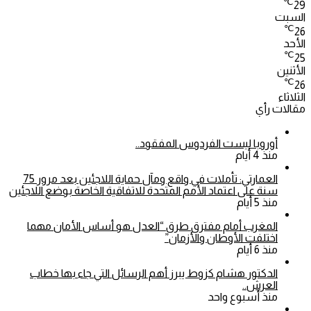
℃
29
السبت
℃
26
الأحد
℃
25
الأثنين
℃
26
الثلاثاء
مقالات رأي
أوروبا ليست الفردوس المفقود..
منذ 4 أيام
العمارتي: تأملات في واقع ومآل حماية اللاجئين بعد مرور 75
سنة على اعتماد الأمم المتحدة للاتفاقية الخاصة بوضع اللاجئين
منذ 5 أيام
المغرب أمام مفترق طرق “العدل هو أساس الأمان مهما
اختلفت الأوطان والأزمان”
منذ 6 أيام
الدكتور هشام كزوط يبرز أهم الرسائل التي جاء بها خطاب
العرش..
منذ أسبوع واحد