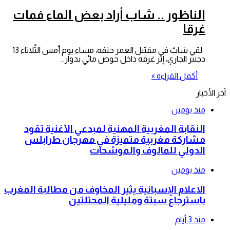
الناظور .. شاب أراد بعض الماء فمات
غرقا
لقي شابّ في مقتبل العمر حتفه، مساء يوم أمس الثّلاثاء 13
دجنبر الجاري، إثر غرقه داخل حوض مائي بدوار…
أكمل القراءة »
آخر الأخبار
منذ يومين
النقابة المغربية المهنية لمبدعي الأغنية تقود
مشاركة مغربية متميزة في مهرجان طرابلس
الدولي للمالوف والموشحات
منذ يومين
الاعلام الإسبانية يثير المخاوف من مطالبة المغرب
باسترجاع سبتة ومليلية المحتلتين
منذ 3 أيام