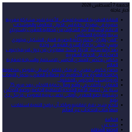
الجمعة 7 أغسطس 2026
أخبار عاجلة
النقابة المغربية المهنية لمبدعي الأغنية تقود مشاركة مغربية
متميزة في مهرجان طرابلس الدولي للمالوف والموشحات
الاعلام الإسبانية يثير المخاوف من مطالبة المغرب باسترجاع
سبتة ومليلية المحتلتين
“الفن والراي” يختتم رحلته البصرية: الفنان التشكيلي ميلودي
يونس يحتفي بذاكرة الشرق الفنية في وجدة
بعد أزمة سبتة.. الجزائر تحشد مهاجرين من دول افريقيا جنوب
الصحراء على الحدود المغربية
مكناس تحتضن المنتدى الخامس للاستثمار والسياحة لمغاربة
العالم
مصدر حكومي مغربي: لا يمكن لقاض إسباني تقويض منظومة
مكافحة الهجرة غير النظامية، ثم مطالبة المغرب بتحمل التبعات
أوروبا ليست الفردوس المفقود..
العمارتي: تأملات في واقع ومآل حماية اللاجئين بعد مرور 75
سنة على اعتماد الأمم المتحدة للاتفاقية الخاصة بوضع اللاجئين
برشلونة يضع المغربي أوناحي نصب عينيه لتعويض فرينكي دي
يونغ
لقجع يشيد بقرار إنفانتينو ويؤكد أن برامج التنمية استفادت
منها مئات الاتحادات عبر العالم
القائمة
بحث عن
الوضع المظلم