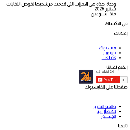
وجدة..هذه هي الاحزاب التي قدمت مرشحيها لخوض انتخابات
شتنبر 2026.
منذ أسبوعين
في الاكشاك
إعلانات
فيسبوك
يوتيوب
‫TikTok
إنضم لقناتنا
صفحتنا على الفايسبوك
طاقم التحرير
للاتصال بنا
الجَســور
تابعنا