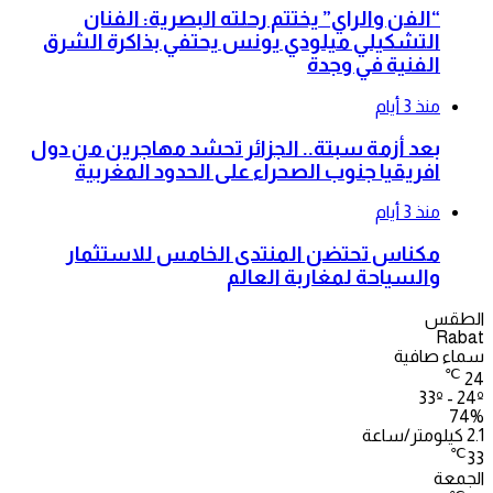
“الفن والراي” يختتم رحلته البصرية: الفنان
التشكيلي ميلودي يونس يحتفي بذاكرة الشرق
الفنية في وجدة
منذ 3 أيام
بعد أزمة سبتة.. الجزائر تحشد مهاجرين من دول
افريقيا جنوب الصحراء على الحدود المغربية
منذ 3 أيام
مكناس تحتضن المنتدى الخامس للاستثمار
والسياحة لمغاربة العالم
الطقس
Rabat
سماء صافية
℃
24
33º - 24º
74%
2.1 كيلومتر/ساعة
℃
33
الجمعة