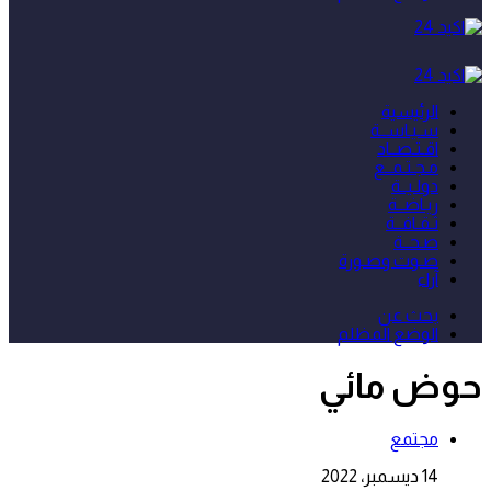
الرئيسية
سـيـاســة
اقـتـصــاد
مـجـتـمــع
دولـيــة
ريـاضــة
ثـقـافــة
صـحــة
صـوت وصـورة
آراء
بحث عن
الوضع المظلم
حوض مائي
مجتمع
14 ديسمبر، 2022