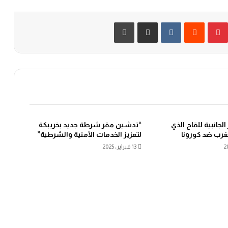
بينتيريست
‏Reddit
‏VKontakte
مشاركة عبر البريد
طباعة
الجانبية للقاح الذي
“تدشين مقر شرطة جديد بخريبكة
رب ضد كورونا
لتعزيز الخدمات الأمنية والشرطية”
13 فبراير، 2025