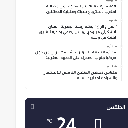
منذ يوم واحد
الاعلام الإسبانية يثير المخاوف من مطالبة
المغرب باسترجاع سبتة ومليلية المحتلتين
منذ يومين
“الفن والراي” يختتم رحلته البصرية: الفنان
التشكيلي ميلودي يونس يحتفي بذاكرة الشرق
الفنية في وجدة
منذ 3 أيام
بعد أزمة سبتة.. الجزائر تحشد مهاجرين من دول
افريقيا جنوب الصحراء على الحدود المغربية
منذ 3 أيام
مكناس تحتضن المنتدى الخامس للاستثمار
والسياحة لمغاربة العالم
الطقس
24
℃