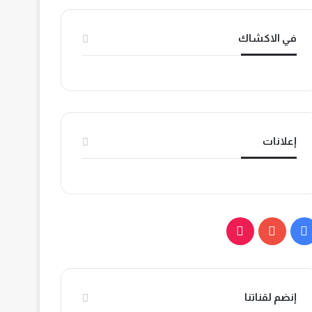
في الاكشاك
إعلانات
ف
ي
ي
و
T
س
ت
i
إنضم لقناتنا