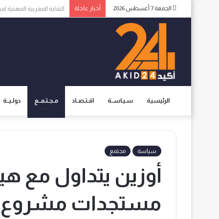
الجمعة 7 أغسطس 2026
أخبار عاجلة
الاعلام الإسبانية يثير ال
الرئيسية
سـيـاســة
اقـتـصــاد
مـجـتـمــع
دولـيــة
سياسة
مجتمع
أوزين يتداول مع هي
مستجدات مشروع قا