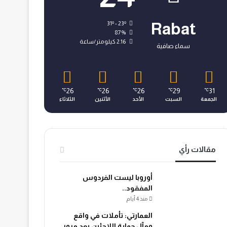
31º - 23º
Rabat
87%
2.16 كيلومتر/ساعة
سماء صافية
26
26
26
29
31
℃
℃
℃
℃
℃
الجمعة
السبت
الأحد
الأثنين
الثلاثاء
مقالات رأي
أوروبا ليست الفردوس
المفقود..
منذ 4 أيام
العمارتي: تأملات في واقع
ومآل حماية اللاجئين بعد مرور