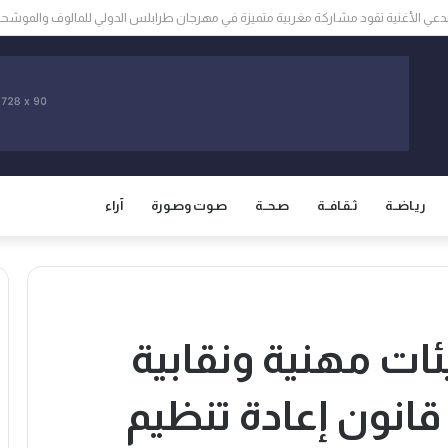
مخاوف من مطالبة المغرب باسترجاع سبتة ومليلية المحتلتين
ريـاضــة
ثـقـافــة
صـحــة
صـوت وصـورة
آراء
ئات مهنية ونقابية
نون إعادة تنظيم