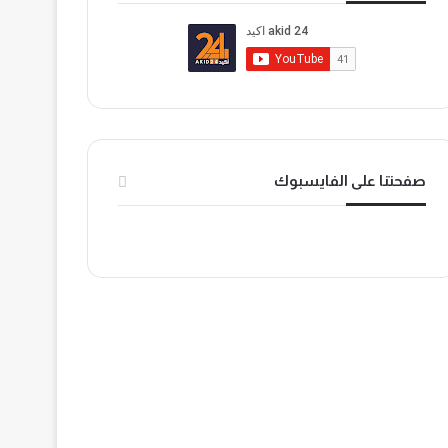
ب
ي
k
و
و
T
ك
ب
o
k
صفحتنا على الفايسبوك