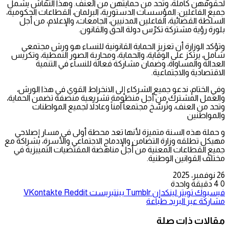
لحقوقهن كاملة، وتحد من حمايتهن من العنف. وهذا النقاش يشمل
جميع الفاعلين: المؤسسات الدستورية، البرلمان، القطاعات الحكومية،
السلطة القضائية، الفاعلين المدنيين، الجامعات، والإعلام، من أجل
بلورة رؤية مشتركة تكرّس دولة الحق والقانون.
وتؤكد الوزارة أن تعزيز الحماية القانونية للنساء هو ورش مجتمعي
شامل، يرتكز على الوقاية، والحماية، ومحاربة الصور النمطية، وتكريس
العدالة والمساواة، وضمان مشاركة فعالة للنساء في التنمية
الاقتصادية والاجتماعية.
وفي الختام، ندعو جميع الشركاء إلى الانخراط القوي في هذا الورش،
والعمل المشترك من أجل منظومة تشريعية منصفة تضمن الحماية،
وتحد من العنف، وتُرسّخ مجتمعاً آمناً وعادلاً لجميع المواطنات
والمواطنين
و حملة هذه السنة متميزة لأنها تعد محطة أولى في مسار إصلاحي
مهيكل تطلقه وزارة التضامن والإدماج الاجتماعي والأسرة، بشراكة مع
جميع القطاعات المعنية من أجل مناهضة المقتضيات التمييزية في
مختلف القوانين الوطنية.
26 نوفمبر، 2025
0
4
دقيقة واحدة
فيسبوك
تويتر
لينكدإن
بينتيريست
مشاركة عبر البريد
طباعة
مقالات ذات صلة