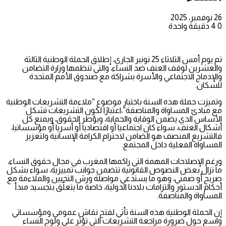
26 نوفمبر، 2025
0
4
دقيقة واحدة
تم يوم أمس الثلاثاء 25 نونبر الجاري، إطلاق الحملة الوطنية الثالثة
والعشرين لوقف العنف ضد النساء، والتي تنظمها وزارة التضامن
والإدماج الاجتماعي والأسرة بشراكة مع صندوق الأمم المتحدة
للسكان.
وتميزت حملة هذه السنة باختيار موضوع “ملاءمة التشريعات الوطنية
مع مبادئ المساواة والمناصفة”،اعتبارًا لكون التشريعات تشكل
الأساس الذي يضمن الوقاية والحماية، ويؤطر الحقوق، ويمنع كل
أشكال العنف، سواء كان اجتماعيا أو اقتصاديا أو أسريا أو مؤسساتيا،
فالتشريع المنصف هو الضامن لاحترام الكرامة الإنسانية ولتعزيز
المساواة الفعلية داخل المجتمع.
ورغم الإصلاحات المهمة التي راكمها المغرب في مجال حقوق النساء،
ما تزال بعض النصوص القانونية تتضمن جوانب تمييزية، سواء بشكل
صريح أو ضمني، وهو ما يستدعي مواصلة ورش التحيين والملاءمة مع
أحكام الدستور والتزامات بلادنا الدولية، خاصة ما يتعلّق بتجسيد مبدأ
المساواة والمناصفة.
إن الحملة الوطنية هذه السنة تأتي لفتح نقاش عمومي ومؤسساتي
واسع حول ضرورة مراجعة التشريعات التي تؤثر على ولوج النساء