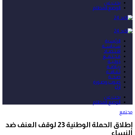
بحث عن
الوضع المظلم
الرئيسية
سـيـاســة
اقـتـصــاد
مـجـتـمــع
دولـيــة
ريـاضــة
ثـقـافــة
صـحــة
صـوت وصـورة
آراء
بحث عن
الوضع المظلم
مجتمع
إطلاق الحملة الوطنية 23 لوقف العنف ضد
النساء