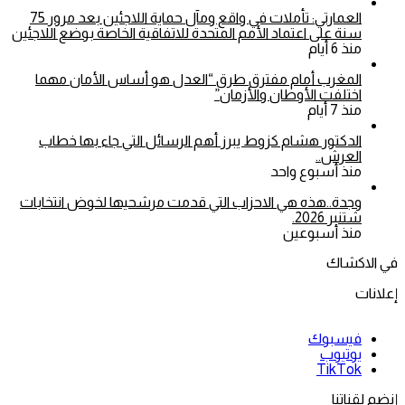
العمارتي: تأملات في واقع ومآل حماية اللاجئين بعد مرور 75
سنة على اعتماد الأمم المتحدة للاتفاقية الخاصة بوضع اللاجئين
منذ 6 أيام
المغرب أمام مفترق طرق “العدل هو أساس الأمان مهما
اختلفت الأوطان والأزمان”
منذ 7 أيام
الدكتور هشام كزوط يبرز أهم الرسائل التي جاء بها خطاب
العرش..
منذ أسبوع واحد
وجدة..هذه هي الاحزاب التي قدمت مرشحيها لخوض انتخابات
شتنبر 2026.
منذ أسبوعين
في الاكشاك
إعلانات
فيسبوك
يوتيوب
‫TikTok
إنضم لقناتنا