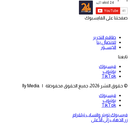
صفحتنا على الفايسبوك
طاقم التحرير
للاتصال بنا
الجَســور
تابعنا
فيسبوك
يوتيوب
‫TikTok
© حقوق النشر 2026، جميع الحقوق محفوظة | Ily Media
فيسبوك
يوتيوب
‫TikTok
فيسبوك
تويتر
واتساب
تيلقرام
زر الذهاب إلى الأعلى