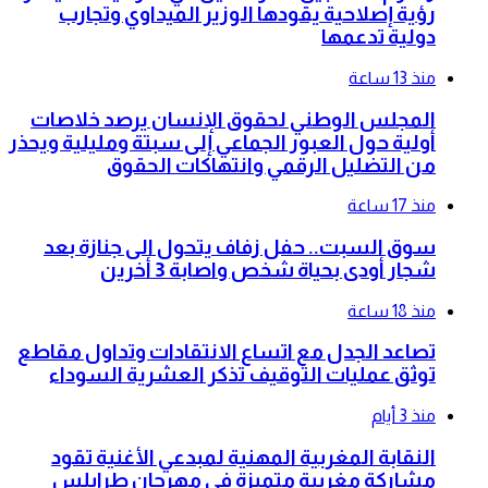
رؤية إصلاحية يقودها الوزير الميداوي وتجارب
دولية تدعمها
منذ 13 ساعة
المجلس الوطني لحقوق الإنسان يرصد خلاصات
أولية حول العبور الجماعي إلى سبتة ومليلية ويحذر
من التضليل الرقمي وانتهاكات الحقوق
منذ 17 ساعة
سوق السبت.. حفل زفاف يتحول الى جنازة بعد
شجار أودى بحياة شخص واصابة 3 أخرين
منذ 18 ساعة
تصاعد الجدل مع اتساع الانتقادات وتداول مقاطع
توثق عمليات التوقيف تذكر العشرية السوداء
منذ 3 أيام
النقابة المغربية المهنية لمبدعي الأغنية تقود
مشاركة مغربية متميزة في مهرجان طرابلس