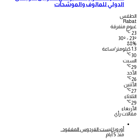
الدولي للمالوف والموشحات
الطقس
Rabat
غيوم متفرقة
℃
23
30º - 23º
88%
1.3 كيلومتر/ساعة
℃
30
السبت
℃
29
الأحد
℃
26
الأثنين
℃
27
الثلاثاء
℃
29
الأربعاء
مقالات رأي
أوروبا ليست الفردوس المفقود..
منذ 5 أيام