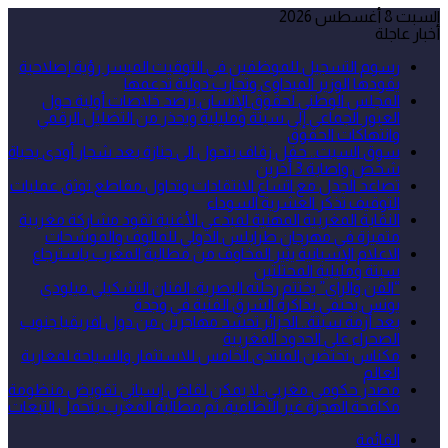
السبت 8 أغسطس 2026
أخبار عاجلة
رسوم التسجيل للموظفين في التوقيت الميسر رؤية إصلاحية
يقودها الوزير الميداوي وتجارب دولية تدعمها
المجلس الوطني لحقوق الإنسان يرصد خلاصات أولية حول
العبور الجماعي إلى سبتة ومليلية ويحذر من التضليل الرقمي
وانتهاكات الحقوق
سوق السبت.. حفل زفاف يتحول الى جنازة بعد شجار أودى بحياة
شخص واصابة 3 أخرين
تصاعد الجدل مع اتساع الانتقادات وتداول مقاطع توثق عمليات
التوقيف تذكر العشرية السوداء
النقابة المغربية المهنية لمبدعي الأغنية تقود مشاركة مغربية
متميزة في مهرجان طرابلس الدولي للمالوف والموشحات
الاعلام الإسبانية يثير المخاوف من مطالبة المغرب باسترجاع
سبتة ومليلية المحتلتين
“الفن والراي” يختتم رحلته البصرية: الفنان التشكيلي ميلودي
يونس يحتفي بذاكرة الشرق الفنية في وجدة
بعد أزمة سبتة.. الجزائر تحشد مهاجرين من دول افريقيا جنوب
الصحراء على الحدود المغربية
مكناس تحتضن المنتدى الخامس للاستثمار والسياحة لمغاربة
العالم
مصدر حكومي مغربي: لا يمكن لقاض إسباني تقويض منظومة
مكافحة الهجرة غير النظامية، ثم مطالبة المغرب بتحمل التبعات
القائمة