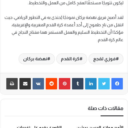
ليكون تتويجًا مستحقًا لعقدٍ كامل من العمل والتخطيط.
لقد أصبح فريق نهضة بركان نموذجًا يُحتذى به في التطور الرياضي، حيث
انتقل من نادٍ طموح إلى أحد أعمدة كرة القدم المغربية والإفريقية،
مؤكدًا أن التخطيط السليم والعمل المستمر هما مفتاح النجاح في
عالم كرة القدم.
فوزي لقجع
كرة القدم
نهضة بركان
لينكدإن
‏Tumblr
بينتيريست
‏Reddit
‏VKontakte
مشاركة عبر البريد
طباعة
مقالات ذات صلة
الأمير مولاي الحسن يدشن
الناصري يقدم على تغييرات