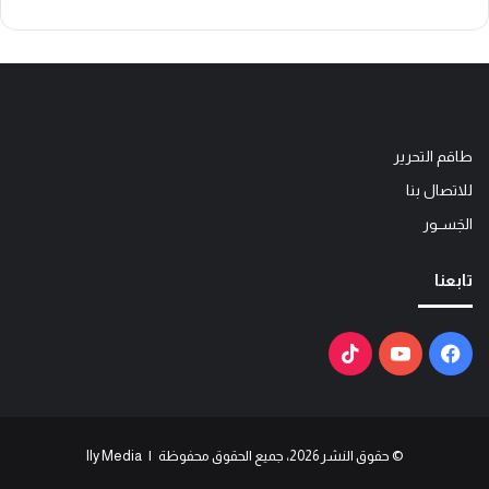
طاقم التحرير
للاتصال بنا
الجَســور
تابعنا
فيسبوك
يوتيوب
‫TikTok
© حقوق النشر 2026، جميع الحقوق محفوظة | Ily Media