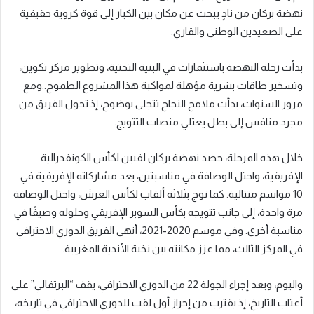
نهضة بركان من نادٍ يبحث عن مكان بين الكبار إلى قوة كروية حقيقية
على الصعيدين الوطني والقاري.
بدأت رحلة النهضة باستثمارات في البنية التحتية، وتطوير مركز تكوين،
وتسخير طاقات بشرية مؤهلة لمواكبة هذا المشروع الطموح..ومع
مرور السنوات، بدأت ملامح النجاح تتجلى بوضوح، إذ تحول الفريق من
مجرد منافس إلى بطل يعتلي منصات التتويج.
خلال هذه المرحلة، حصد نهضة بركان لقبين لكأس الكونفدرالية
الإفريقية، واحتل الوصافة في مناسبتين، بعد مشاركاته الإفريقية في
10 مواسم متتالية. كما توج بثلاثة ألقاب لكأس العرش، واحتل الوصافة
مرة واحدة، إلى جانب تتويجه بكأس السوبر الإفريقي وحلوله وصيفًا في
مناسبة أخرى. وفي موسم 2020-2021، أنهى الفريق الدوري الاحترافي
في المركز الثالث، مما عزز مكانته بين نخبة الأندية المغربية.
واليوم، وبعد إجراء الجولة 22 من الدوري الاحترافي، يقف “البرتقالي” على
أعتاب التاريخ، إذ يقترب من إحراز أول لقب للدوري الاحترافي في تاريخه،