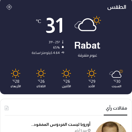
الطقس
31
℃
31º - 25º
Rabat
65%
4.64 كيلومتر/ساعة
غيوم متفرقة
28
26
26
29
30
℃
℃
℃
℃
℃
السبت
الأحد
الأثنين
الثلاثاء
الأربعاء
مقالات رأي
أوروبا ليست الفردوس المفقود..
منذ 5 أيام