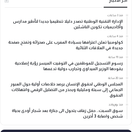
آخر الأخبار
منذ 3 ساعات
الإدارة التقنية الوطنية تصدر دليلا تنظيميا جديدا لتأطير مدارس
وأكاديميات تكوين الناشئين
منذ 4 ساعات
كولومبيا تعلن اعترافها بسيادة المغرب على صحرائه وتفتح صفحة
جديدة في العلاقات الثنائية
منذ 19 ساعة
رسوم التسجيل للموظفين في التوقيت الميسر رؤية إصلاحية
يقودها الوزير الميداوي وتجارب دولية تدعمها
منذ 20 ساعة
المجلس الوطني لحقوق الإنسان يرصد خلاصات أولية حول العبور
الجماعي إلى سبتة ومليلية ويحذر من التضليل الرقمي وانتهاكات
الحقوق
منذ يوم واحد
سوق السبت.. حفل زفاف يتحول الى جنازة بعد شجار أودى بحياة
شخص واصابة 3 أخرين