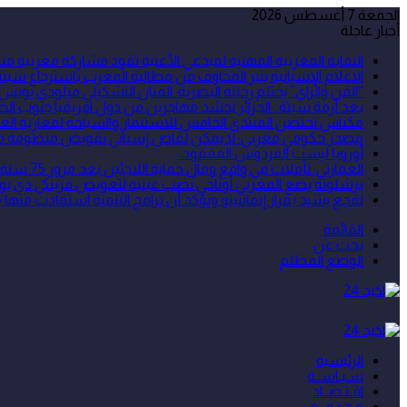
الجمعة 7 أغسطس 2026
أخبار عاجلة
النقابة المغربية المهنية لمبدعي الأغنية تقود مشاركة مغربية
الاعلام الإسبانية يثير المخاوف من مطالبة المغرب باسترجاع سبتة 
“الفن والراي” يختتم رحلته البصرية: الفنان التشكيلي ميلودي يونس
بعد أزمة سبتة.. الجزائر تحشد مهاجرين من دول افريقيا جنوب الص
مكناس تحتضن المنتدى الخامس للاستثمار والسياحة لمغاربة العا
مصدر حكومي مغربي: لا يمكن لقاض إسباني تقويض منظومة مكافح
أوروبا ليست الفردوس المفقود..
العمارتي: تأملات في واقع ومآل حماية اللاجئين بعد مرور 75 سنة على اعتماد الأمم المتحدة للاتفاقية الخاصة بوضع اللاجئين
برشلونة يضع المغربي أوناحي نصب عينيه لتعويض فرينكي دي يو
لقجع يشيد بقرار إنفانتينو ويؤكد أن برامج التنمية استفادت منها م
القائمة
بحث عن
الوضع المظلم
الرئيسية
سـيـاســة
اقـتـصــاد
مـجـتـمــع