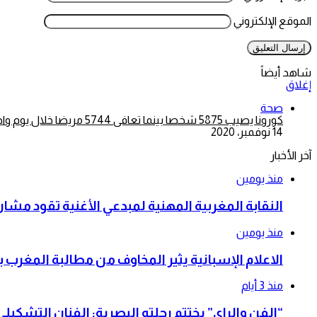
الموقع الإلكتروني
شاهد أيضاً
إغلاق
صحة
كورونا يصيب 5875 شخصا بينما تعافى 5744 مريضا خلال يوم واحد
14 نوفمبر، 2020
آخر الأخبار
منذ يومين
النقابة المغربية المهنية لمبدعي الأغنية تقود م
منذ يومين
الاعلام الإسبانية يثير المخاوف من مطالبة المغرب 
منذ 3 أيام
“الفن والراي” يختتم رحلته البصرية: الفنان التشكي