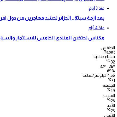
منذ 3 أيام
بعد أزمة سبتة.. الجزائر تحشد مهاجرين من دول افري
منذ 4 أيام
مكناس تحتضن المنتدى الخامس للاستثمار والسياحة
الطقس
Rabat
سماء صافية
℃
32
32º - 26º
69%
4.56 كيلومتر/ساعة
℃
31
الجمعة
℃
29
السبت
℃
26
الأحد
℃
25
الأثنين