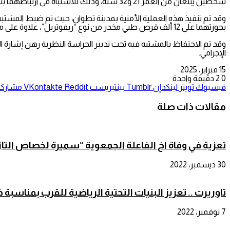
شخصين يبلغان من العمر 21 و32 سنة، وذلك للاشتباه في ارتباطهما بشبكة إجرامية تنشط في ترويج المخدرات والمؤثرات العقلية.
وقد تم تنفيذ هذه العملية الأمنية بمدينة تطوان، حيث تم ضبط المشتب
بحوزتهما على 12 ألف قرص طبي مخدر من نوع “ريفوتريل”، علاوة على مبلغ مالي يشتبه في كونه من متحصلات ارتكاب هذه الأفعال الإجرامية.
وقد تم الاحتفاظ بالمشتبه فيه تحت تدبير الحراسة النظرية رهن إشارة
الإجرامي.
15 فبراير، 2025
0
2
دقيقة واحدة
فيسبوك
تويتر
لينكدإن
بينتيريست
مشاركة 
مقالات ذات صلة
تعزية في وفاة اخ الفاعلة الجمعوية “سميرة لخصاص التا
30 ديسمبر، 2022
تاوريرت .. تعزيز البنيات التحتية الرياضية للقرب بمناسبة
7 نوفمبر، 2022