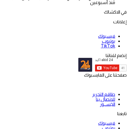
منذ أسبوعين
في الاكشاك
إعلانات
فيسبوك
يوتيوب
‫TikTok
إنضم لقناتنا
صفحتنا على الفايسبوك
طاقم التحرير
للاتصال بنا
الجَســور
تابعنا
فيسبوك
يوتيوب