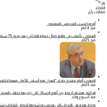
℃
26
الثلاثاء
مقالات رأي
أوروبا ليست الفردوس المفقود..
منذ 4 أيام
العمارتي: تأملات في واقع ومآل حماية اللاجئين بعد مرور 75 سنة على اعتماد الأمم المتحدة للاتفاقية الخاصة بوضع اللاجئين
منذ 5 أيام
المغرب أمام مفترق طرق “العدل هو أساس الأمان مهما اختلفت 
منذ 6 أيام
الدكتور هشام كزوط يبرز أهم الرسائل التي جاء بها خطاب العرش.
منذ أسبوع واحد
وجدة..هذه هي الاحزاب التي قدمت مرشحيها لخوض انتخابات شتنبر 26