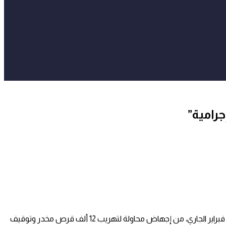
تمكنت عناصر الشرطة بولاية أمن تطوان بناءً على معلومات دقيقة وفرتها مصالح المديرية العامة لمراقبة التراب الوطني، صباح أمس الجمعة 14 فبراير الجاري، من إجهاض محاولة لتهريب 12 ألف قرص مخدر وتوقيف