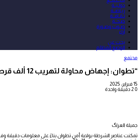
دولـيــة
ريـاضــة
ثـقـافــة
صـحــة
صـوت وصـورة
آراء
بحث عن
الوضع المظلم
مجتمع
“تطوان: إجهاض محاولة لتهريب 12 ألف قرص مخدر وتوقيف شخصين على علاقة بشبكة إجرامية”
15 فبراير، 2025
0
2
دقيقة واحدة
جميلة العراگ