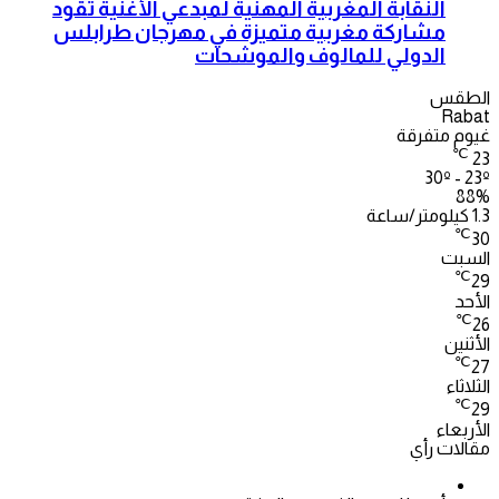
النقابة المغربية المهنية لمبدعي الأغنية تقود
مشاركة مغربية متميزة في مهرجان طرابلس
الدولي للمالوف والموشحات
الطقس
Rabat
غيوم متفرقة
℃
23
30º - 23º
88%
1.3 كيلومتر/ساعة
℃
30
السبت
℃
29
الأحد
℃
26
الأثنين
℃
27
الثلاثاء
℃
29
الأربعاء
مقالات رأي