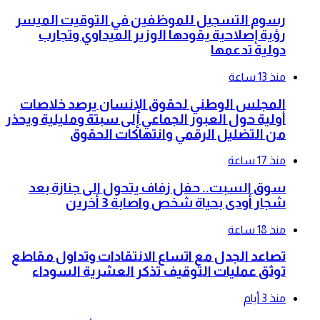
رسوم التسجيل للموظفين في التوقيت الميسر
رؤية إصلاحية يقودها الوزير الميداوي وتجارب
دولية تدعمها
منذ 13 ساعة
المجلس الوطني لحقوق الإنسان يرصد خلاصات
أولية حول العبور الجماعي إلى سبتة ومليلية ويحذر
من التضليل الرقمي وانتهاكات الحقوق
منذ 17 ساعة
سوق السبت.. حفل زفاف يتحول الى جنازة بعد
شجار أودى بحياة شخص واصابة 3 أخرين
منذ 18 ساعة
تصاعد الجدل مع اتساع الانتقادات وتداول مقاطع
توثق عمليات التوقيف تذكر العشرية السوداء
منذ 3 أيام