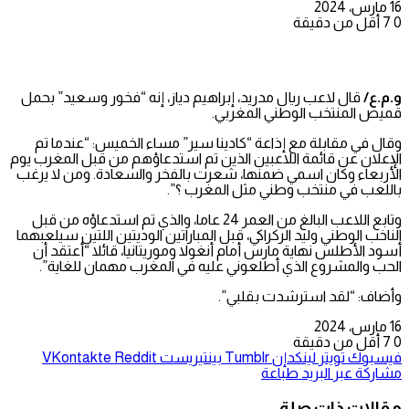
16 مارس، 2024
0
7
أقل من دقيقة
و.م.ع/
قال لاعب ريال مدريد، إبراهيم دياز، إنه “فخور وسعيد” بحمل
قميص المنتخب الوطني المغربي.
وقال في مقابلة مع إذاعة “كادينا سير” مساء الخميس: “عندما تم
الإعلان عن قائمة اللاعبين الذين تم استدعاؤهم من قبل المغرب يوم
الأربعاء وكان اسمي ضمنها، شعرت بالفخر والسعادة. ومن لا يرغب
باللعب في منتخب وطني مثل المغرب ؟”.
وتابع اللاعب البالغ من العمر 24 عاما، والذي تم استدعاؤه من قبل
الناخب الوطني وليد الركراكي، قبل المباراتين الوديتين اللتين سيلعبهما
أسود الأطلس نهاية مارس أمام أنغولا وموريتانيا، قائلا “أعتقد أن
الحب والمشروع الذي أطلعوني عليه في المغرب مهمان للغاية”.
وأضاف: “لقد استرشدت بقلبي”.
16 مارس، 2024
0
7
أقل من دقيقة
فيسبوك
تويتر
لينكدإن
بينتيريست
مشاركة عبر البريد
طباعة
مقالات ذات صلة