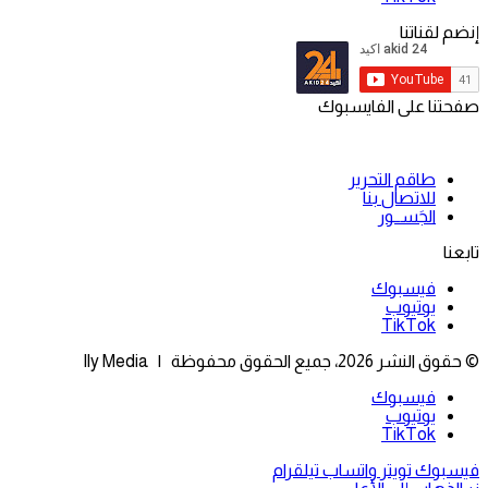
إنضم لقناتنا
صفحتنا على الفايسبوك
طاقم التحرير
للاتصال بنا
الجَســور
تابعنا
فيسبوك
يوتيوب
‫TikTok
© حقوق النشر 2026، جميع الحقوق محفوظة | Ily Media
فيسبوك
يوتيوب
‫TikTok
فيسبوك
تويتر
واتساب
تيلقرام