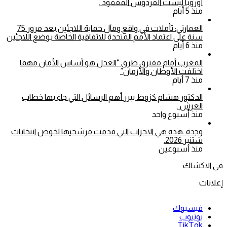
أوروبا ليست الفردوس المفقود..
منذ 5 أيام
العمارتي: تأملات في واقع ومآل حماية اللاجئين بعد مرور 75
سنة على اعتماد الأمم المتحدة للاتفاقية الخاصة بوضع اللاجئين
منذ 6 أيام
المغرب أمام مفترق طرق “العدل هو أساس الأمان مهما
اختلفت الأوطان والأزمان”
منذ 7 أيام
الدكتور هشام كزوط يبرز أهم الرسائل التي جاء بها خطاب
العرش..
منذ أسبوع واحد
وجدة..هذه هي الاحزاب التي قدمت مرشحيها لخوض انتخابات
شتنبر 2026.
منذ أسبوعين
في الاكشاك
إعلانات
فيسبوك
يوتيوب
‫TikTok