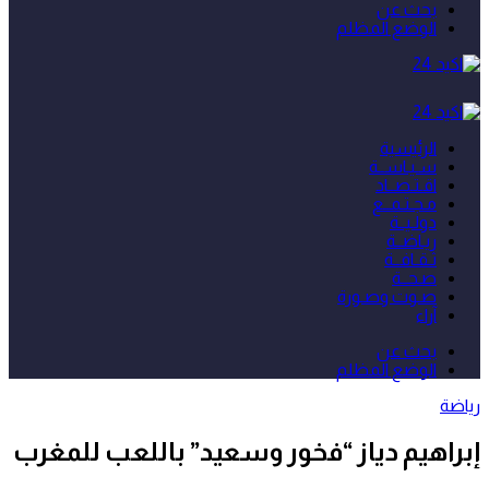
بحث عن
الوضع المظلم
الرئيسية
سـيـاســة
اقـتـصــاد
مـجـتـمــع
دولـيــة
ريـاضــة
ثـقـافــة
صـحــة
صـوت وصـورة
آراء
بحث عن
الوضع المظلم
رياضة
إبراهيم دياز “فخور وسعيد” باللعب للمغرب