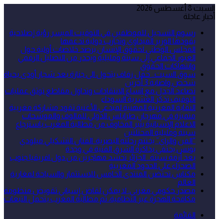
السبت 8 أغسطس 2026
أخبار عاجلة
رسوم التسجيل للموظفين في التوقيت الميسر رؤية إصلاحية
يقودها الوزير الميداوي وتجارب دولية تدعمها
المجلس الوطني لحقوق الإنسان يرصد خلاصات أولية حول
العبور الجماعي إلى سبتة ومليلية ويحذر من التضليل الرقمي
وانتهاكات الحقوق
سوق السبت.. حفل زفاف يتحول الى جنازة بعد شجار أودى بحياة
شخص واصابة 3 أخرين
تصاعد الجدل مع اتساع الانتقادات وتداول مقاطع توثق عمليات
التوقيف تذكر العشرية السوداء
النقابة المغربية المهنية لمبدعي الأغنية تقود مشاركة مغربية
متميزة في مهرجان طرابلس الدولي للمالوف والموشحات
الاعلام الإسبانية يثير المخاوف من مطالبة المغرب باسترجاع
سبتة ومليلية المحتلتين
“الفن والراي” يختتم رحلته البصرية: الفنان التشكيلي ميلودي
يونس يحتفي بذاكرة الشرق الفنية في وجدة
بعد أزمة سبتة.. الجزائر تحشد مهاجرين من دول افريقيا جنوب
الصحراء على الحدود المغربية
مكناس تحتضن المنتدى الخامس للاستثمار والسياحة لمغاربة
العالم
مصدر حكومي مغربي: لا يمكن لقاض إسباني تقويض منظومة
مكافحة الهجرة غير النظامية، ثم مطالبة المغرب بتحمل التبعات
القائمة