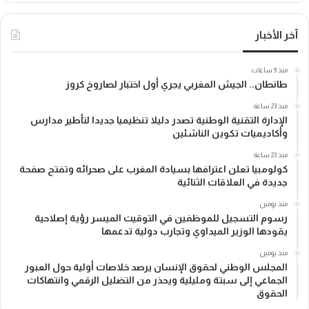
آخر الأخبار
منذ 9 ساعات
طانطان.. الجيش المغربي يجري أول اختبار لصاروخ كروز
منذ 23 ساعة
الإدارة التقنية الوطنية تصدر دليلا تنظيميا جديدا لتأطير مدارس
وأكاديميات تكوين الناشئين
منذ 23 ساعة
كولومبيا تعلن اعترافها بسيادة المغرب على صحرائه وتفتح صفحة
جديدة في العلاقات الثنائية
منذ يومين
رسوم التسجيل للموظفين في التوقيت الميسر رؤية إصلاحية
يقودها الوزير الميداوي وتجارب دولية تدعمها
منذ يومين
المجلس الوطني لحقوق الإنسان يرصد خلاصات أولية حول العبور
الجماعي إلى سبتة ومليلية ويحذر من التضليل الرقمي وانتهاكات
الحقوق