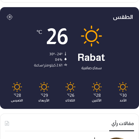
الطقس
26
℃
30º - 24º
Rabat
84%
2.61 كيلومتر/ساعة
سماء صافية
28
29
26
28
30
℃
℃
℃
℃
℃
الأحد
الأثنين
الثلاثاء
الأربعاء
الخميس
مقالات رأي