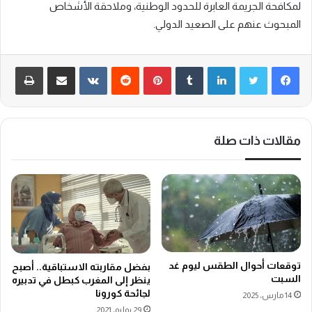
لمكافحة الجريمة العابرة للحدود الوطنية، وملاحقة الأشخاص
المبحوث عنهم على الصعيد الدولي.
لينكدإن
‏Tumblr
بينتيريست
‏Reddit
‏VKontakte
مشاركة عبر البريد
طباعة
مقالات ذات صلة
توقعات أحوال الطقس ليوم غد
بفضل مقاربته الاستباقية.. أصبح
السبت
ينظر إلى المغرب كبطل في تدبيره
لجائحة كورونا
14 مارس، 2025
29 يوليو، 2021