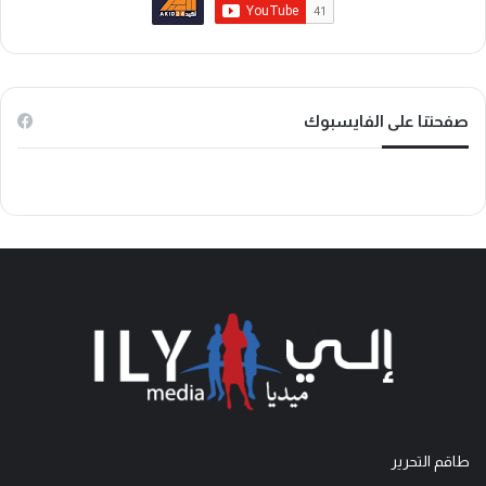
و
و
T
ك
ب
o
k
صفحتنا على الفايسبوك
طاقم التحرير