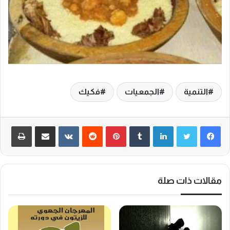
التنمية
الجمعيات
فكيك
لينكدإن
‏Tumblr
بينتيريست
‏Reddit
‏VKontakte
مشاركة عبر البريد
طباعة
مقالات ذات صلة