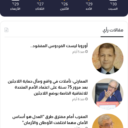
29
27
26
29
30
℃
℃
℃
℃
℃
السبت
الأحد
الأثنين
الثلاثاء
الأربعاء
مقالات رأي
أوروبا ليست الفردوس المفقود..
منذ 5 أيام
العمارتي: تأملات في واقع ومآل حماية اللاجئين
بعد مرور 75 سنة على اعتماد الأمم المتحدة
للاتفاقية الخاصة بوضع اللاجئين
منذ 6 أيام
المغرب أمام مفترق طرق “العدل هو أساس
الأمان مهما اختلفت الأوطان والأزمان”