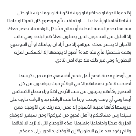
إذا دعوا لندوة او محاضرة او ورشة تكوينية او يوما دراسيا او حتى
نشاطا ثقافيا اوإشعاعيا……….او تعلقت بأي موضوع كان تنمويًا او علميًا
فيه مما يخدم التنمية المحلية أو يعالج مشاكل الواحة فلا يحضر معك
إلا القليل من المدعوين الذين يحملون فعلًا هم البلدة، وفي غالب
الأحيان لا يحضر معك، غيرهم، إلا من أراد ان يجاملك او أن الموضوع
يهمه شخصيًا. فأي فئة هذه؟ أصبح لا يجمعها إلا الكسكس لملء
البطون؟ وفي غير ذلك فلا حياة لمن تنادي.
في أوضاع مدينة فجيج أهل فجيج أنفسهم، طرف من يكرسها،
أصبحت لا تكبر تجمعاتهم الا في الولائم حيث يتوافدون من كل
القصور وكأنهم يخرجون من تحت الأرض لهثا وراء قصاع الكسكس
أينما وفي أي وقت وجدت. وإذا ما قلت الولائم تبدو الواحة خاوية على
عروشها كأنها مدينة الأشباح إلا ممن رحم ربك من الأوفياء. فمن
سيتدا رس مشاكلكم يا أهل فجيج من غيركم؟! ومن سيغير الاوضاع
المزرية صحيًا واجتماعيًا وتعليميًا، هذه الأوضاع التي لا تزيد الا تفاقما
وانتم رقود بعد ملء البطون!!؟ إن الأوفياء يحتاجون إلى دعمكم.