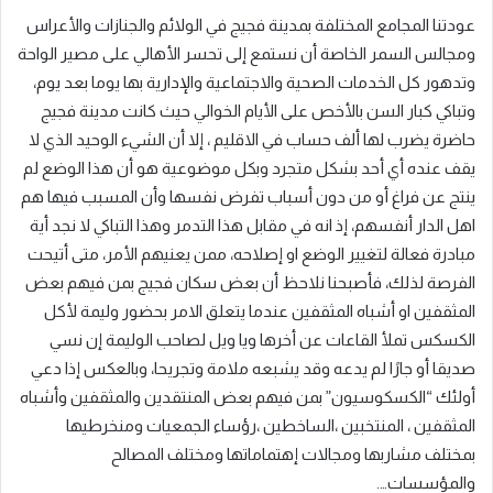
عودتنا المجامع المختلفة بمدينة فجيج في الولائم والجنازات والأعراس
ومجالس السمر الخاصة أن نستمع إلى تحسر الأهالي على مصير الواحة
وتدهور كل الخدمات الصحية والاجتماعية والإدارية بها يوما بعد يوم،
وتباكي كبار السن بالأخص على الأيام الخوالي حيث كانت مدينة فجيج
حاضرة يضرب لها ألف حساب في الاقليم ، إلا أن الشيء الوحيد الذي لا
يقف عنده أي أحد بشكل متجرد وبكل موضوعية هو أن هذا الوضع لم
ينتج عن فراغ أو من دون أسباب تفرض نفسها وأن المسبب فيها هم
اهل الدار أنفسهم، إذ انه في مقابل هذا التدمر وهذا التباكي لا نجد أية
مبادرة فعالة لتغيير الوضع او إصلاحه، ممن يعنيهم الأمر، متى أتيحت
الفرصة لذلك، فأصبحنا نلاحظ أن بعض سكان فجيج بمن فيهم بعض
المثقفين او أشباه المثقفين عندما يتعلق الامر بحضور وليمة لأكل
الكسكس تملأ القاعات عن أخرها ويا ويل لصاحب الوليمة إن نسي
صديقا أو جارًا لم يدعه وقد يشبعه ملامة وتجريحا، وبالعكس إذا دعي
أولئك “الكسكوسيون” بمن فيهم بعض المنتقدين والمثقفين وأشباه
المثقفين ، المنتخبين ،الساخطين ،رؤساء الجمعيات ومنخرطيها
بمختلف مشاربها ومجالات إهتماماتها ومختلف المصالح
والمؤسسات….