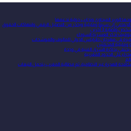
ا الوزير الميداوي وتجارب دولية تدعمها
جماعي إلى سبتة ومليلية ويحذر من التضليل الرقمي وانتهاكات الحقوق
واصابة 3 أخرين
توقيف تذكر العشرية السوداء
 متميزة في مهرجان طرابلس الدولي للمالوف والموشحات
ومليلية المحتلتين
 يحتفي بذاكرة الشرق الفنية في وجدة
حراء على الحدود المغربية
لم
ة الهجرة غير النظامية، ثم مطالبة المغرب بتحمل التبعات