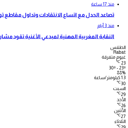
منذ 17 ساعة
تصاعد الجدل مع اتساع الانتقادات وتداول مقاطع ت
منذ 3 أيام
النقابة المغربية المهنية لمبدعي الأغنية تقود م
الطقس
Rabat
غيوم متفرقة
℃
23
30º - 23º
88%
1.3 كيلومتر/ساعة
℃
30
السبت
℃
29
الأحد
℃
26
الأثنين
℃
27
الثلاثاء
℃
29