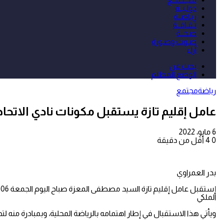
دولـيــة
ريـاضــة
ثـقـافــة
صـحــة
صـوت وصـورة
آراء
بحث عن
الوضع المظلم
رياضة
مجتمع
عامل إقليم تازة يستقبل مكونات نادي الاتحاد 
6 مايو، 2022
0
4
أقل من دقيقة
بدر العمراوي
الملكي
ويأتي هذا الاستقبال في إطار اهتمامه بالرياضة المحلية، وبمبادرة منه 