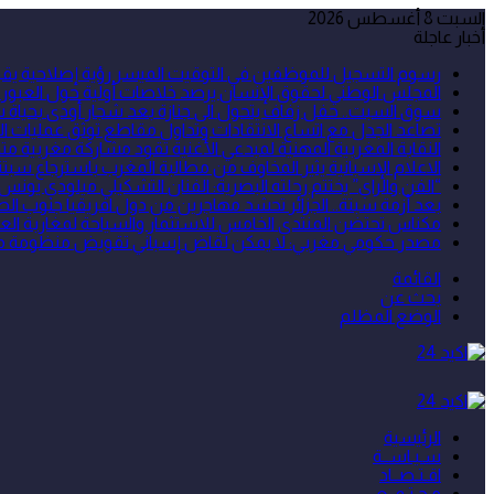
السبت 8 أغسطس 2026
أخبار عاجلة
رسوم التسجيل للموظفين في التوقيت الميسر رؤية إصلاحية يقوده
المجلس الوطني لحقوق الإنسان يرصد خلاصات أولية حول العبور ال
سوق السبت.. حفل زفاف يتحول الى جنازة بعد شجار أودى بحياة شخص 
تصاعد الجدل مع اتساع الانتقادات وتداول مقاطع توثق عمليات ال
النقابة المغربية المهنية لمبدعي الأغنية تقود مشاركة مغربية
الاعلام الإسبانية يثير المخاوف من مطالبة المغرب باسترجاع سبتة 
“الفن والراي” يختتم رحلته البصرية: الفنان التشكيلي ميلودي يونس
بعد أزمة سبتة.. الجزائر تحشد مهاجرين من دول افريقيا جنوب الص
مكناس تحتضن المنتدى الخامس للاستثمار والسياحة لمغاربة العا
مصدر حكومي مغربي: لا يمكن لقاض إسباني تقويض منظومة مكافح
القائمة
بحث عن
الوضع المظلم
الرئيسية
سـيـاســة
اقـتـصــاد
مـجـتـمــع