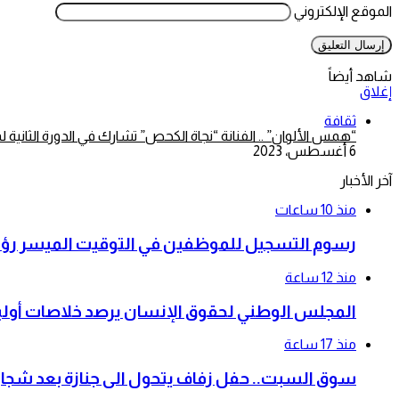
الموقع الإلكتروني
شاهد أيضاً
إغلاق
ثقافة
“همس الألوان” .. الفنانة “نجاة الكحص” تشارك في الدورة الثانية 
6 أغسطس، 2023
آخر الأخبار
منذ 10 ساعات
رسوم التسجيل للموظفين في التوقيت الميسر رؤية إ
منذ 12 ساعة
المجلس الوطني لحقوق الإنسان يرصد خلاصات أولية 
منذ 17 ساعة
سوق السبت.. حفل زفاف يتحول الى جنازة بعد شجار أودى