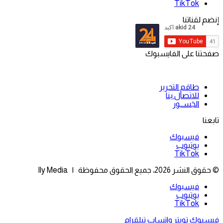
‫TikTok
إنضم لقناتنا
صفحتنا على الفايسبوك
طاقم التحرير
للاتصال بنا
الجَســور
تابعنا
فيسبوك
يوتيوب
‫TikTok
© حقوق النشر 2026، جميع الحقوق محفوظة | Ily Media
فيسبوك
يوتيوب
‫TikTok
فيسبوك
تويتر
واتساب
تيلقرام