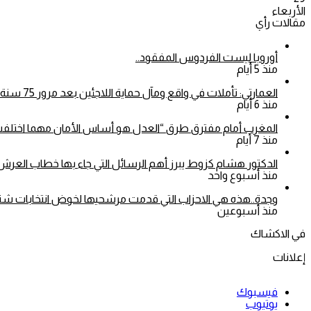
الأربعاء
مقالات رأي
أوروبا ليست الفردوس المفقود..
منذ 5 أيام
العمارتي: تأملات في واقع ومآل حماية اللاجئين بعد مرور 75 سنة على اعتماد الأمم المتحدة للاتفاقية الخاصة بوضع اللاجئين
منذ 6 أيام
المغرب أمام مفترق طرق “العدل هو أساس الأمان مهما اختلفت 
منذ 7 أيام
الدكتور هشام كزوط يبرز أهم الرسائل التي جاء بها خطاب العرش.
منذ أسبوع واحد
وجدة..هذه هي الاحزاب التي قدمت مرشحيها لخوض انتخابات شتنبر 26
منذ أسبوعين
في الاكشاك
إعلانات
فيسبوك
يوتيوب