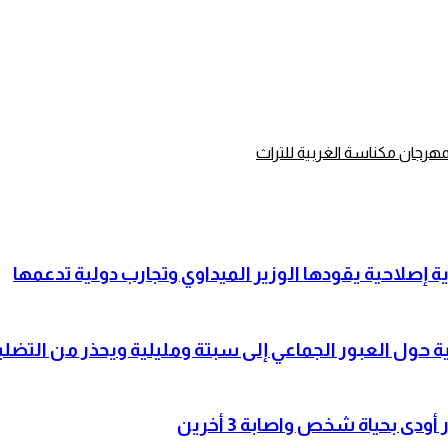
لمهرجان مكناسة الغربية للتراث
صلاحية يقودها الوزير الميداوي وتجارب دولية تدعمها
حول العبور الجماعي إلى سبتة ومليلية ويحذر من التضلي
 بحياة شخص واصابة 3 أخرين