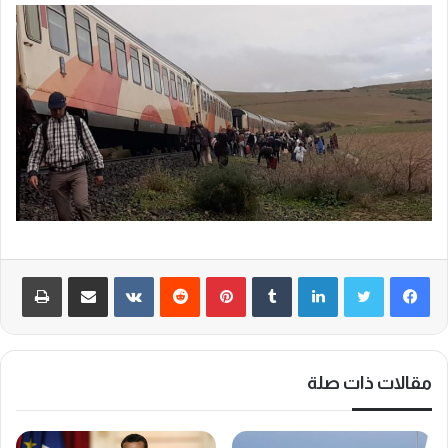
لينكدإن
‏Tumblr
بينتيريست
‏Reddit
‏VKontakte
مشاركة عبر البريد
طباعة
مقالات ذات صلة