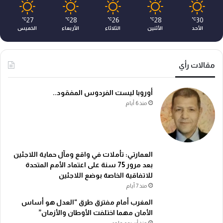
27
28
26
28
30
℃
℃
℃
℃
℃
الأحد
الأثنين
الثلاثاء
الأربعاء
الخميس
مقالات رأي
أوروبا ليست الفردوس المفقود..
منذ 6 أيام
العمارتي: تأملات في واقع ومآل حماية اللاجئين
بعد مرور 75 سنة على اعتماد الأمم المتحدة
للاتفاقية الخاصة بوضع اللاجئين
منذ 7 أيام
المغرب أمام مفترق طرق “العدل هو أساس
الأمان مهما اختلفت الأوطان والأزمان”
منذ أسبوع واحد