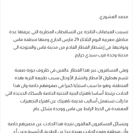
محمد العشوري.
تسببت الفيضانات الناتجة عن التساقطات المطرية التي عرفتها عدة
مناطق مغربية اليوم الثلاثاء 29 مارس الجاري ومنها منطقة فاس
ونواحيها، في إنشطار القطار القادم من مدينة فاس والمتوجه الى
مدينة وجدة قرب سيدي حرازم.
وبقي المسافرون عبر هذا القطار عالقين في ظروف جوية صعبة
تتسم بهطول الأمطار وانتشار الأوحال بسبب طبيعة التربة بهذه
المنطقة، وهو ما سبب استياءا كبيرا في صفوفهم خاصة وان هذا
الحادث يرتبط أساسا باهتراء البنية التحتية الخاصة بالسكك الحديدة التي
ما زالت تستعمل أساليب قديمة ناهييك عن اهتراء التجهيزات
المعتمدة في الخط الرابط بين فاس ووجدة بشكل عام.
ويتسائل المسافرون العالقون نتيجة هذا الحادث عن مصيرهم خاصة
وأن منطقة وقوع الحادث بعيدة جدا عن الطريق الرئيسية وعن أي