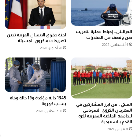
العرائش.. إحباط عملية لتهريب
لجنة حقوق الانسان العربية تدين
طن ونصف من المخدرات
تصريحات ماكرون المسيئة
4 أغسطس، 2022
28 أكتوبر، 2020
1345 حالة مؤكدة و19 حالة وفاة
بسبب كورونا
الملكي ..من ابرز المشاركين في
المهرجان الكروي النموذجي
8 أغسطس، 2020
للجامعة الملكية المغربية لكرة
القدم بالسعيدية
31 مارس، 2021