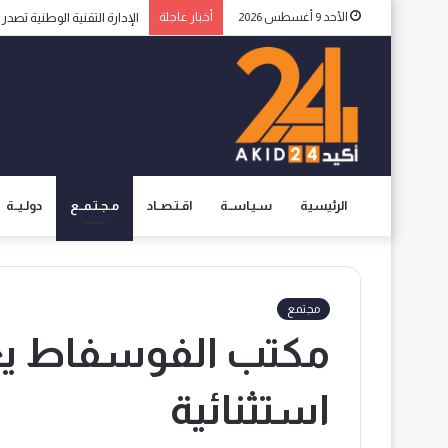
الأحد 9 أغسطس 2026
أخبار عاجلة
الإدارة التقنية الوطنية تصد
الرئيسية
سـيـاســة
اقـتـصــاد
مـجـتـمــع
دولـيــة
مجتمع
مكتب الفوسفاط يعت
استثنائية