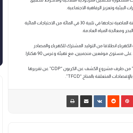
ات البيئية وتعزيز الرفاهية الاجتماعية.
وتبرز ضمن إنجازات المجموعة في هذا المجال برسم السنة الماضية نجاحها في تلبية 30 في المائة من الاحتياجات المائية
بحر ومعالجة المياه العادمة.
في المائة من احتياجات الكهرباء انطلاقا من التوليد المشترك للكهرباء والمصادر
وقد جرى منح المجموعة تصنيف “Level Management” من طرف مشروع الكشف عن الكربون “CDP” عن تقريرها
احات المتعلقة بالمناخ “TFCD”.
بينتيريست
‏Reddit
‏VKontakte
مشاركة عبر البريد
طباعة