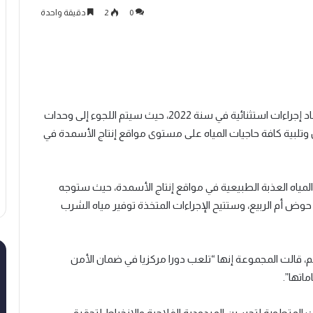
0
2
دقيقة واحدة
أعلنت مجموعة OCP عن تسريع برنامج “الماء” عبر اعتماد إجراءات استثنائية في سنة 2022، حيث سيتم اللجوء إلى وحدات
ل وتلبية كافة حاجيات المياه على مستوى مواقع إنتاج الأسمدة في
مياه العذبة الطبيعية في مواقع إنتاج الأسمدة، حيث ستوجه
وض أم الربيع، وستتيح الإجراءات المتخذة توفير مياه الشرب
م، قالت المجموعة إنها “تلعب دورا مركزيا في ضمان الأمن
اتها”.
 المتطورة لتحسين المردودية الفلاحية والانخراط لتحقيق