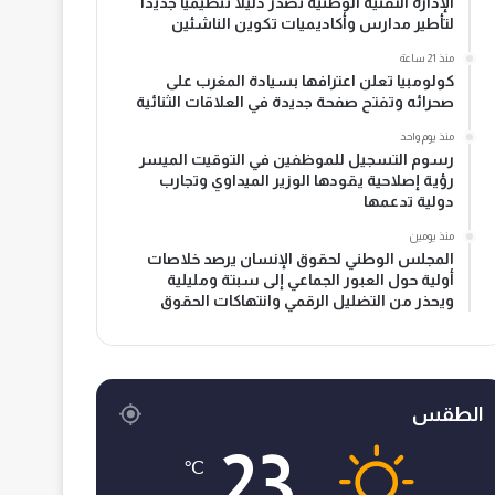
الإدارة التقنية الوطنية تصدر دليلا تنظيميا جديدا
لتأطير مدارس وأكاديميات تكوين الناشئين
منذ 21 ساعة
كولومبيا تعلن اعترافها بسيادة المغرب على
صحرائه وتفتح صفحة جديدة في العلاقات الثنائية
منذ يوم واحد
رسوم التسجيل للموظفين في التوقيت الميسر
رؤية إصلاحية يقودها الوزير الميداوي وتجارب
دولية تدعمها
منذ يومين
المجلس الوطني لحقوق الإنسان يرصد خلاصات
أولية حول العبور الجماعي إلى سبتة ومليلية
ويحذر من التضليل الرقمي وانتهاكات الحقوق
الطقس
23
℃