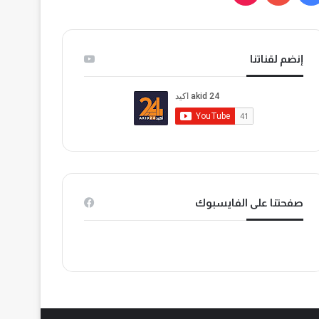
ي
و
T
س
ت
i
إنضم لقناتنا
ب
ي
k
و
و
T
ك
ب
o
k
صفحتنا على الفايسبوك