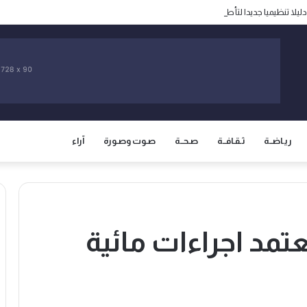
ر دليلا تنظيميا جديدا لتأطير مدارس وأكاديميات تكوين الناشئين
ريـاضــة
ثـقـافــة
صـحــة
صـوت وصـورة
آراء
مد اجراءات مائية