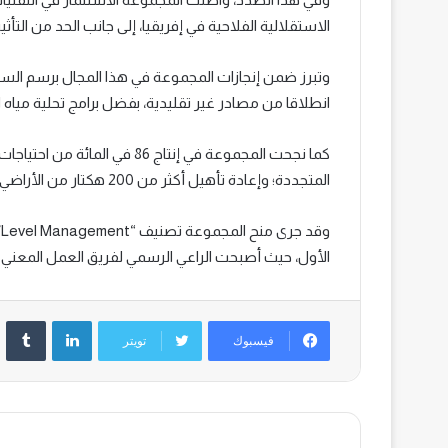
الاستقلالية الفلاحية في إفريقيا، إلى جانب الحد من التأثير
انطلاقا من مصادر غير تقليدية، بفضل برامج تحلية مياه ال
كما نجحت المجموعة في إنتاج 86 
المتجددة؛ وإعادة تأهيل أكثر من 200 هكتار من الأراضي على مستوى موقعين منجميين، مع تهيئة وغرس 90 هكتارا.
الأول، حيث أصبحت الراعي الرسمي لفريق العمل المعني بالإفص
لينكدإن
‏Tumblr
فيسبوك
تويتر