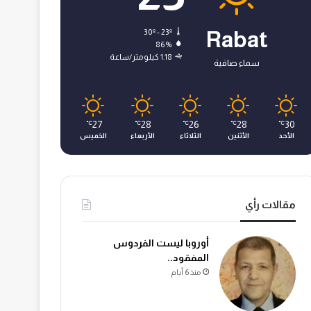
30º - 23º
Rabat
86%
1.18 كيلومتر/ساعة
سماء صافية
27
28
26
28
30
℃
℃
℃
℃
℃
الأحد
الأثنين
الثلاثاء
الأربعاء
الخميس
مقالات رأي
أوروبا ليست الفردوس
المفقود..
منذ 6 أيام