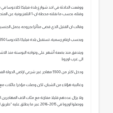
ووقعت الحادثة في احد شوارع بلدة فيليكا كلادوسا في 
وقتله، بحسب ما نقلته محطة ان-1 التلفزيونية عن المتحدثة باسم الشرطة سنيزانا غاليك.
وقالت ان القتيل الذي قضى متأثرا بجروحه، يحمل الجنسية المغربية وعمره 24 عاما
وبحسب ارقام رسمية، تستقبل بلدة فيليكا كلادوسا 350 مهاجراً.
ويتدفق منذ بضعة أشهر على وتواجه البوسنة منذ الاشهر 
الى غرب اوروبا.
ودخل اكثر من 5500 مهاجر غير شرعي اراضي الدولة الفقيرة منذ مطلع العام.
وغالبية هؤلاء من الشبان، لكن وصلت مؤخرا عائلات مع
ولا يزال عددهم قليلا مقارنة مع مئات الاف المهاجرين 
ووصلوا اوروبا في 2015-2016 عبر ما يطلق عليه “طريق البلقان”.