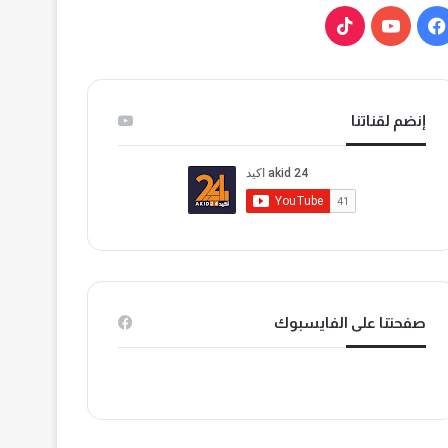
ف
ي
ي
و
T
س
ت
i
إنضم لقناتنا
ب
ي
k
و
و
T
ك
ب
o
k
صفحتنا على الفايسبوك