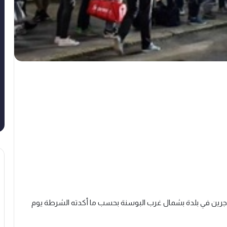
في شجار بين مهاجرين في بلدة بشمال غرب البوسنة بحسب ما أكدته الشرطة يوم