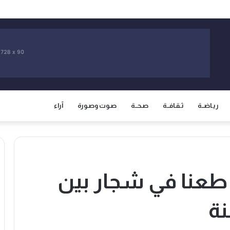
سان يرصد خلاصات أولية حول العبور الجماعي إلى سبتة ومليلية ويحذر من التضليل الرقم
ريـاضــة
ثـقـافــة
صـحــة
صـوت وصـورة
آراء
عنا في شجار بين
نة