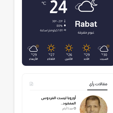
24
℃
30º - 23º
Rabat
88%
1.01 كيلومتر/ساعة
غيوم متفرقة
29
27
26
29
30
℃
℃
℃
℃
℃
السبت
الأحد
الأثنين
الثلاثاء
الأربعاء
مقالات رأي
أوروبا ليست الفردوس
المفقود..
منذ 5 أيام