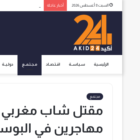
السبت 8 أغسطس 2026
أخبار عاجلة
المجلس الوطني لحقوق الإن
الرئيسية
سـيـاســة
اقـتـصــاد
مـجـتـمــع
دولـيــة
مجتمع
مقتل شاب مغربي ط
مهاجرين في البوس