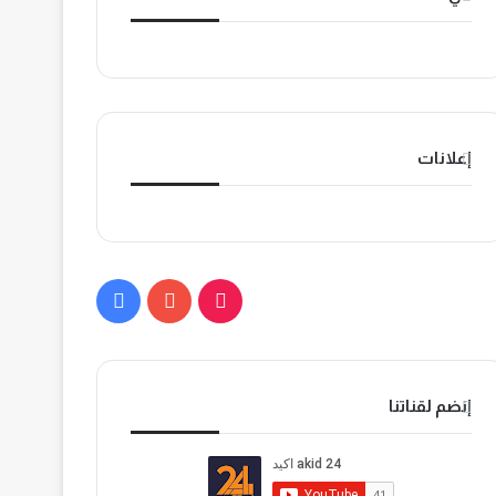
إعلانات
ي
ف
T
و
ي
i
ت
س
إنضم لقناتنا
k
ي
ب
T
و
و