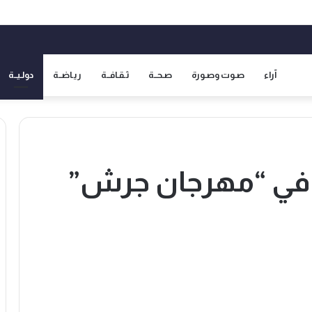
آراء
صـوت وصـورة
صـحــة
ثـقـافــة
ريـاضــة
دولـيــة
لو في “مهرجان جرش”