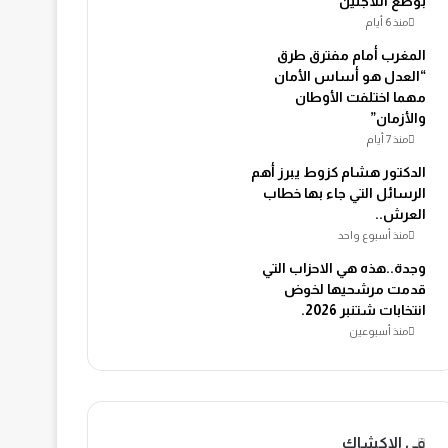
بوضع اللاجئين
منذ 6 أيام
المغرب أمام مفترق طرق
“العدل هو أساس الأمان
مهما اختلفت الأوطان
والأزمان”
منذ 7 أيام
الدكتور هشام كزوط يبرز أهم
الرسائل التي جاء بها خطاب
العرش..
منذ أسبوع واحد
وجدة..هذه هي الاحزاب التي
قدمت مرشحيها لخوض
انتخابات شتنبر 2026.
منذ أسبوعين
في الاكشاك