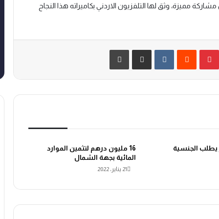
اركة مميزة، وثق لها التلفزيون الاردني بكاميراته هذا النجاح
بينتيريست
‏Reddit
‏VKontakte
مشاركة عبر البريد
طباعة
يطلب الجنسية
16 مليون درهم لتثمين الموارد
المائية بجهة الشمال
21 يناير، 2022