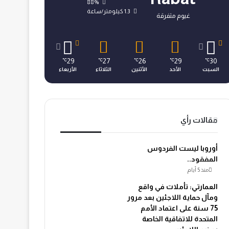
88%
1.3 كيلومتر/ساعة
غيوم متفرقة
29
27
26
29
30
℃
℃
℃
℃
℃
السبت
الأحد
الأثنين
الثلاثاء
الأربعاء
مقالات رأي
أوروبا ليست الفردوس
المفقود..
منذ 5 أيام
العمارتي: تأملات في واقع
ومآل حماية اللاجئين بعد مرور
75 سنة على اعتماد الأمم
المتحدة للاتفاقية الخاصة