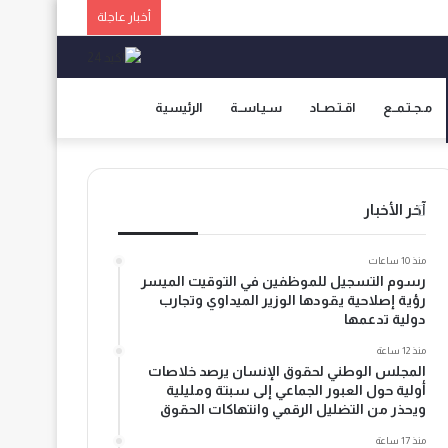
أخبار عاجلة
مـجـتـمــع
اقـتـصــاد
سـيـاســة
الرئيسية
آخر الأخبار
منذ 10 ساعات
رسوم التسجيل للموظفين في التوقيت الميسر
رؤية إصلاحية يقودها الوزير الميداوي وتجارب
دولية تدعمها
منذ 12 ساعة
المجلس الوطني لحقوق الإنسان يرصد خلاصات
أولية حول العبور الجماعي إلى سبتة ومليلية
ويحذر من التضليل الرقمي وانتهاكات الحقوق
منذ 17 ساعة