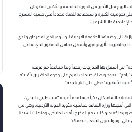
يات اليوم قبل الأخير من الدورة الخامسة والثلاثين لمهرجان
ً على نجوميته الكبيرة واستحقاقه للغناء مجدداً على خشبة المسرح
الإعلامية دانا الشرعان.
ية التي وضعتها الحكومة الأردنية لزوار ومرتادي المهرجان والذي
لجماهيرية، تألق توفيق وأشعل حماس الجمهور الذي تفاعل
” التي أشعل بها المدرجات رقصاً، وبدا متناغماً مع فرقته
ته “راجع”، ليعود ويطلق صيحات الفرح على وجوه الحاضرين بأغنيته
أغنية الشهيرة “حطي على النار يا جدة”.
لاد الشام، كان ذكياً حينما قدم أغينته “فلسطيني يا نيالي”،
تي أنتجتها وزارة الثقافة بمناسبة مئوية الدولة الأردنية، وهي من
تصويرها كفيديو كليب مع المخرج رأفت الطباخي، ومنها: “يا سيدنا
 عالي.. وجوا عيون الشعب نضمك”.