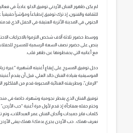
لم يكن ظهور الفنان الأردني توفيق الدلو عادياً، في فعال
للثقافة والفنون، إذ ترك توفيق إنطباعاً ومؤشراً حقيقيا
الجنوبي في المدينة الأثرية العتيقة في الحفل الذي قدمته 
ووسط حضور ثلاثة آلاف شخص التزموا بالاجراءات الاحتراز
ينص على حضور نصف السعة الرسمية للمسرح للحفلات ا
مع أغانيه التي يحفظونها عن ظهر قلب.
دخل توفيق المسرح على إيقاع أغنيته الشهيرة “غيرة زيادة
الموسيقية بقيادة الفنان خالد العلي، قبل أن يقدم أغني
“الرمان”، وبطريقته الغنائية المحبوبة قدم من الفلكلور ال
توفيق الفنان الذي يقطر نجومية وشهرة، خاصة في منطقة ب
وختم حفله بمفاجأة إذ قدم لأول مرة أغنية “حب الأردن” ال
كلمات فايز حميدات وألحان الفنان عمر العبداللات، وتم 
نعرف همك.. حب الأردن يجري بدمك/ همك يبقى الأردن