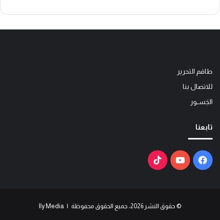
طاقم التحرير
للاتصال بنا
الجَســور
تابعنا
فيسبوك
يوتيوب
‫TikTok
© حقوق النشر 2026، جميع الحقوق محفوظة | Ily Media