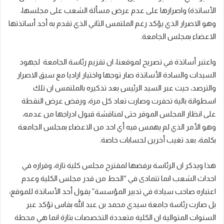
الأساتذة) واصرارها على عدم عرض مسألة الشعب على مجلسها،
وهو الاصرار الذي يؤكد رغم الملتمس الثاني الذي تقدم به أحد أساتذتها
الاعضاء بمجلس الجامعة.
واعتبر أساتذة في تصريح لموقعنا، ان تقزيم رئاسة الجامعة لجهود
السيدات والسادة الأساتذة صار توجها واختيار اراديا مع سبق الاصرار
والترصد، حيث عبر السيد الرئيس بعد تذكيره بالملتمس ان تلك
اسطوانة بالية تحفرت وصارت تعاد كل مرة، ورفض عرض النقطة
على انظار المجلس الموقر حتى لمناقشة قبول ادراجها من عدمه،
وهو الأمر الذي لم يهمس فيه أي احد من الاعضاء بمجلس الجامعة
بكلمة، بعد تغيب أخرين لحسابات خاصة.
هذا ويذكر ان الرئاسة برفضها لمقترح مجلس كلية تازة، وقراره في
احداث الشعب انما تتمادى في “الحط من قدر مجلس الكلية وعدم
اعتباره صاحب سيادة في تدبير المؤسسة” يقول أحد الأساتذة للموقع،
بل صارت رئاسة جامعة سيدي محمد بن عبد الله بفاس تؤكد عبر
السنوات المتوالية ان الكلية متعددة التخصصات بتازة انما هي محطة