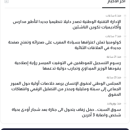
آخر الأخبار
منذ 6 ساعات
الإدارة التقنية الوطنية تصدر دليلا تنظيميا جديدا لتأطير مدارس
وأكاديميات تكوين الناشئين
منذ 7 ساعات
كولومبيا تعلن اعترافها بسيادة المغرب على صحرائه وتفتح صفحة
جديدة في العلاقات الثنائية
منذ 21 ساعة
رسوم التسجيل للموظفين في التوقيت الميسر رؤية إصلاحية
يقودها الوزير الميداوي وتجارب دولية تدعمها
منذ 23 ساعة
المجلس الوطني لحقوق الإنسان يرصد خلاصات أولية حول العبور
الجماعي إلى سبتة ومليلية ويحذر من التضليل الرقمي وانتهاكات
الحقوق
منذ يوم واحد
سوق السبت.. حفل زفاف يتحول الى جنازة بعد شجار أودى بحياة
شخص واصابة 3 أخرين