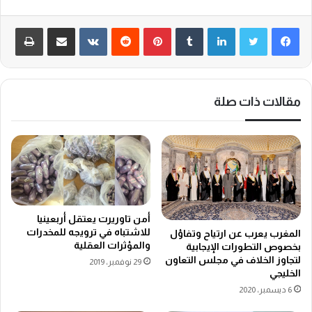
لينكدإن
‏Tumblr
بينتيريست
‏Reddit
‏VKontakte
مشاركة عبر البريد
طباعة
مقالات ذات صلة
أمن تاوريرت يعتقل أربعينيا
للاشتباه في ترويجه للمخدرات
المغرب يعرب عن ارتياح وتفاؤل
والمؤثرات العقلية
بخصوص التطورات الإيجابية
لتجاوز الخلاف في مجلس التعاون
29 نوفمبر، 2019
الخليجي
6 ديسمبر، 2020