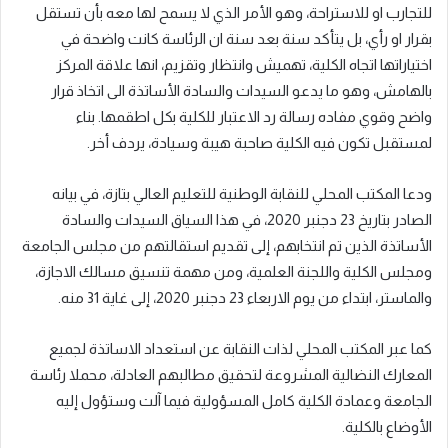
للتجارب او للاستراحة، وهو الأمر الذي لا يسمح لها معه بأن تستقل
بقرار او رأي، بل يتأكد سنة بعد سنة ان الرئاسة كانت واضحة في
اختياراتها اتجاه الكلية، تهميش وانتظار وتقزيم، انها علاقة المركز
بالهامش، وهو ما يدعو السيدات والسادة الأساتذة الى اتخاذ قرار
واضح وقوي مفاده رسالة رد الاعتبار للكلية بكل اطقمها. بناء
لمستقبل تكون فيه الكلية صاحبة هيبة وسيادة، يردف أخر.
ودعا المكتب المحلي للنقابة الوطنية للتعليم العالي بتازة، في بيانه
الصادر بتاريخ 23 دجنبر 2020، في هذا السياق السيدات والسادة
الأساتذة الذين تم انتخابهم، إلى تقديم استقالتهم من مجلس الجامعة
ومجلس الكلية واللجنة العلمية، ومن مهمة تنسيق مسالك الاجازة،
والماستر، ابتداء من يوم الاربعاء 23 دجنبر 2020، إلى غاية 31 منه.
كما عبر المكتب المحلي لذات النقابة عن استعداد الاساتذة لجميع
المعارك النضالية المشروعة لتحقيق مطالبهم العادلة، محملا رئاسة
الجامعة وعمادة الكلية كامل المسؤولية فيما آلت وستؤول إليه
الأوضاع بالكلية.