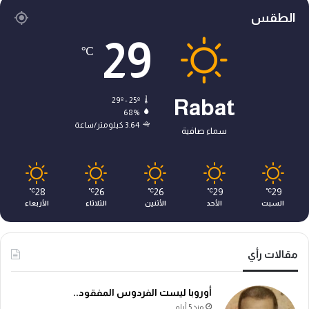
الطقس
29
℃
29º - 25º
Rabat
68%
3.64 كيلومتر/ساعة
سماء صافية
28
26
26
29
29
℃
℃
℃
℃
℃
السبت
الأحد
الأثنين
الثلاثاء
الأربعاء
مقالات رأي
أوروبا ليست الفردوس المفقود..
منذ 5 أيام