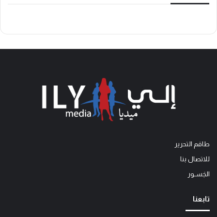
طاقم التحرير
للاتصال بنا
الجَســور
تابعنا