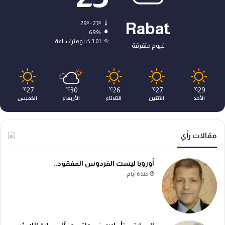
29º - 23º
Rabat
69%
3.01 كيلومتر/ساعة
غيوم متفرقة
27
30
26
27
29
℃
℃
℃
℃
℃
الأحد
الأثنين
الثلاثاء
الأربعاء
الخميس
مقالات رأي
أوروبا ليست الفردوس المفقود..
منذ 6 أيام