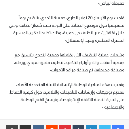
حفيظة لبياض٠
قامت يوم الأربعاء 20 نونبر الجاري، جمعية التحدي، بتنظيم يوماً
تحسيسيا حول موضوع الحفاظ علی البيٸة تحت شعار“نظافة بيٸتي
دليل ثقافتي”، عبر تنظيف حي حمرية، وذلك تخليدا لذکری المسيرة
الخضراء المظفرة وعيد الإستقلال٠
وشملت عملية التنظيف، التي نظمتها جمعية التحدي بتنسيق مع
جمعية أمهات واباء وأولياء التلاميذ، تنظيف مقبرة سيدي یورحلة،
وصباغة محيطها، ثم صباغة مراقد الأموات٠
وتميزت هذه المبادرة الوطنية الإنسانية النیيلة المتعددة الأبعاد،
بتقديم توجيهات وإرشادات للتلميذات والتلاميذ، حول کيفية الحفاظ
علی البيٸة، لتنمية الثقافة الإيکولوجية، وترسيخ القيم الوطنية
والإجتماعية ٠
لينكدإن
‏Tumblr
بينتيريست
‏Reddit
‏VKontakte
مشاركة عبر البريد
طباعة