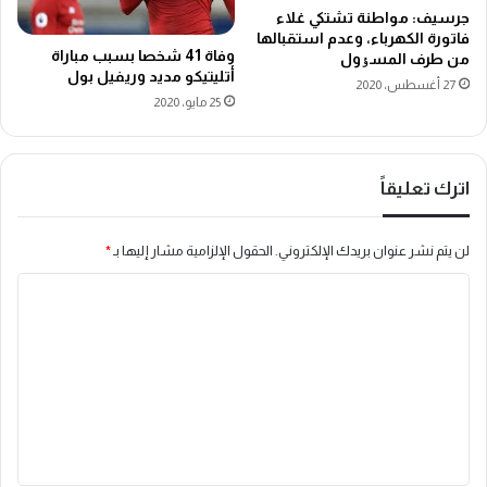
جرسيف: مواطنة تشتکي غلاء
فاتورة الکهرباء، وعدم استقبالها
وفاة 41 شخصا بسبب مباراة
من طرف المسٶول
أتليتيكو مديد وريفيل بول
27 أغسطس، 2020
25 مايو، 2020
اترك تعليقاً
لن يتم نشر عنوان بريدك الإلكتروني.
الحقول الإلزامية مشار إليها بـ
*
ا
ل
ت
ع
ل
ي
ق