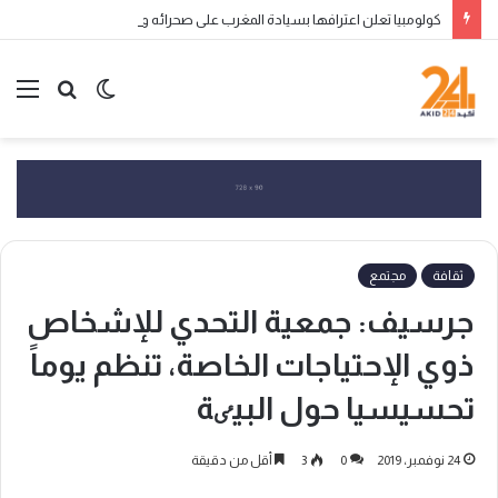
كولومبيا تعلن اعترافها بسيادة المغرب على صحرائه وتفتح صفحة جديدة في العلاقات الثنائية
الوضع
بحث
الق
المظلم
عن
ثقافة
مجتمع
جرسيف: جمعية التحدي للإشخاص
ذوي الإحتياجات الخاصة، تنظم يوماً
تحسيسيا حول البيٸة
24 نوفمبر، 2019
0
3
أقل من دقيقة