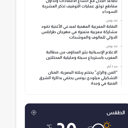
تصاعد الجدل مع اتساع الانتقادات وتداول
مقاطع توثق عمليات التوقيف تذكر العشرية
السوداء
منذ يومين
النقابة المغربية المهنية لمبدعي الأغنية تقود
مشاركة مغربية متميزة في مهرجان طرابلس
الدولي للمالوف والموشحات
منذ يومين
الاعلام الإسبانية يثير المخاوف من مطالبة
المغرب باسترجاع سبتة ومليلية المحتلتين
منذ 3 أيام
“الفن والراي” يختتم رحلته البصرية: الفنان
التشكيلي ميلودي يونس يحتفي بذاكرة الشرق
الفنية في وجدة
الطقس
℃