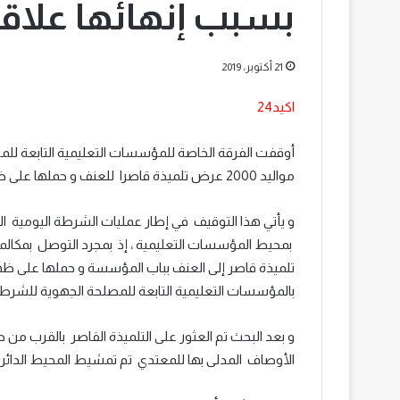
بسبب إنهائها علاقة
21 أكتوبر، 2019
اكيد24
مواليد 2000 عرض تلميذة قاصرا للعنف و حملها على ظهره مدعيا أنها قطعت علاقة غرامية كانت تربطهما .
و يأتي هذا التوقيف في إطار عمليات الشرطة اليومية الت
بمحيط المؤسسات التعليمية ، إذ بمجرد التوصل بمكال
تلميذة قاصر إلى العنف بباب المؤسسة و حملها على ظهر
بالمؤسسات التعليمية التابعة للمصلحة الجهوية للشرطة ا
و بعد البحث تم العثور على التلميذة القاصر بالقرب من 
الأوصاف المدلى بها للمعتدي تم تمشيط المحيط الدائر و الأز