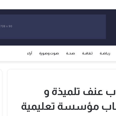
نتقادات وتداول مقاطع توثق عمليات التوقيف تذكر العشرية السوداء
ريـاضــة
ثـقـافــة
صـحــة
صـوت وصـورة
آراء
اب عنف تلميذة و
باب مؤسسة تعليمية