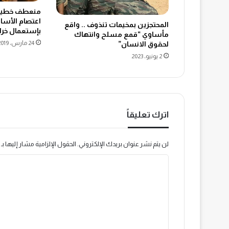
منعطف خطير .
اعتصام الأساتذ
المحتجزين بمخيمات تنذوف .. واقع
بإستعمال خراط
مأساوي “قمع مسلح وانتهاك
24 مارس، 2019
لحقوق الانسان”
2 يونيو، 2023
اترك تعليقاً
لن يتم نشر عنوان بريدك الإلكتروني.
الحقول الإلزامية مشار إليها بـ
ا
ل
ت
ع
ل