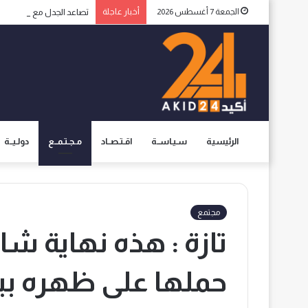
الجمعة 7 أغسطس 2026
أخبار عاجلة
تصاعد الجدل مع اتساع الا
الرئيسية
سـيـاســة
اقـتـصــاد
مـجـتـمــع
دولـيــة
مجتمع
تازة : هذه نهاية ش
حملها على ظهره ب