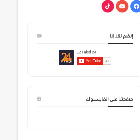
ف
ي
ي
و
T
س
ت
i
إنضم لقناتنا
ب
ي
k
و
و
T
ك
ب
o
k
صفحتنا على الفايسبوك