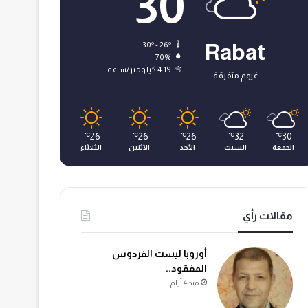
30
30º - 26º
Rabat
70%
4.19 كيلومتر/ساعة
غيوم متفرقة
26
26
26
32
30
℃
℃
℃
℃
℃
الجمعة
السبت
الأحد
الأثنين
الثلاثاء
مقالات رأي
أوروبا ليست الفردوس
المفقود..
منذ 4 أيام