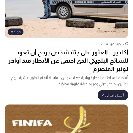
مجتمع
17 ديسمبر، 2024
أكادير .. العثور على جثة شخص يرجح أن تعود
للسائح البلجيكي الذي اختفى عن الأنظار منذ أواخر
نونبر المنصرم
أفادت السلطات المحلية بولاية جهة سوس – ماسة أنه تم العثور، عشية اليوم
الاثنين، بمنحدر جبلي وعر بمنطقة غابوية محاذية…
أكمل القراءة »