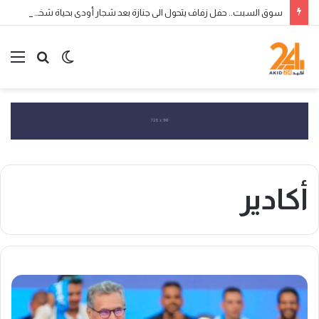
سوق السبت.. حفل زفاف يتحول الى جنازة بعد شجار أودى بحياة شخص واصابة 3 أخرين
الوضع
بحث
الق
المظلم
عن
أكادير