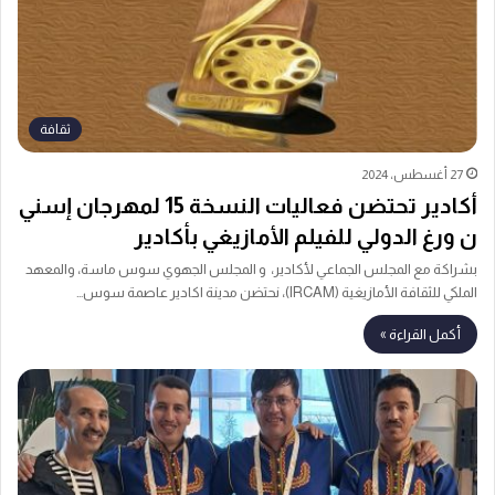
ثقافة
27 أغسطس، 2024
أكادير تحتضن فعاليات النسخة 15 لمهرجان إسني
ن ورغ الدولي للفيلم الأمازيغي بأكادير
بشراكة مع المجلس الجماعي لأكادير، و المجلس الجهوي سوس ماسة، والمعهد
الملكي للثقافة الأمازيغية (IRCAM)، نحتضن مدينة اكادير عاصمة سوس…
أكمل القراءة »