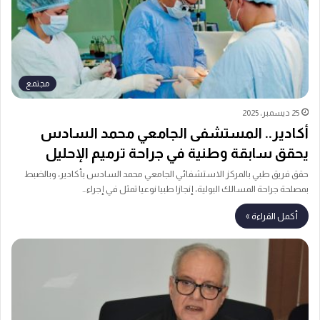
مجتمع
25 ديسمبر، 2025
أكادير.. المستشفى الجامعي محمد السادس
يحقق سابقة وطنية في جراحة ترميم الإحليل
حقق فريق طبي بالمركز الاستشفائي الجامعي محمد السادس بأكادير، وبالضبط
بمصلحة جراحة المسالك البولية، إنجازا طبيا نوعيا تمثل في إجراء…
أكمل القراءة »