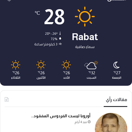
28
℃
28º - 26º
Rabat
72%
3 كيلومتر/ساعة
سماء صافية
26
26
26
32
27
℃
℃
℃
℃
℃
الجمعة
السبت
الأحد
الأثنين
الثلاثاء
مقالات رأي
أوروبا ليست الفردوس المفقود..
منذ 4 أيام