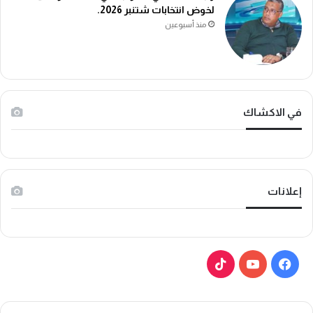
لخوض انتخابات شتنبر 2026.
منذ أسبوعين
في الاكشاك
إعلانات
ف
ي
ي
و
T