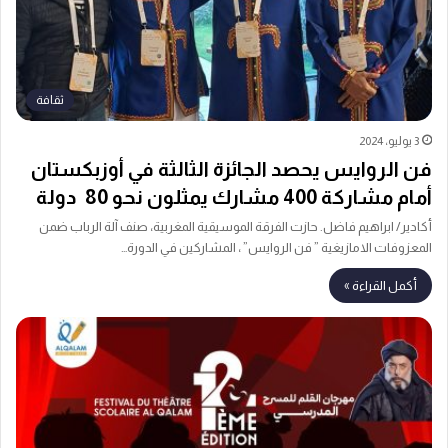
ثقافة
3 يوليو، 2024
فن الروايس يحصد الجائزة الثالثة في أوزبكستان
أمام مشاركة 400 مشارك يمثلون نحو 80 دولة
أكادير/ ابراهيم فاضل. حازت الفرقة الموسيقية المغربية، صنف آلة الرباب ضمن
المعزوفات الامازيغية ” فن الروايس” ، المشاركين في الدورة…
أكمل القراءة »