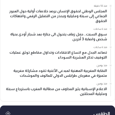
منذ 55 دقيقة
المجلس الوطني لحقوق الإنسان يرصد خلاصات أولية حول العبور
الجماعي إلى سبتة ومليلية ويحذر من التضليل الرقمي وانتهاكات
الحقوق
منذ 6 ساعات
سوق السبت.. حفل زفاف يتحول الى جنازة بعد شجار أودى بحياة
شخص واصابة 3 أخرين
منذ 6 ساعات
تصاعد الجدل مع اتساع الانتقادات وتداول مقاطع توثق عمليات
التوقيف تذكر العشرية السوداء
منذ يومين
النقابة المغربية المهنية لمبدعي الأغنية تقود مشاركة مغربية
متميزة في مهرجان طرابلس الدولي للمالوف والموشحات
منذ يومين
الاعلام الإسبانية يثير المخاوف من مطالبة المغرب باسترجاع سبتة
ومليلية المحتلتين
الطقس