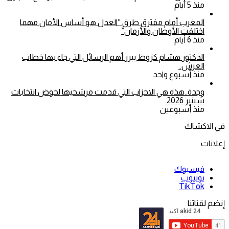
منذ 5 أيام
المغرب أمام مفترق طرق “العدل هو أساس الأمان مهما
اختلفت الأوطان والأزمان”
منذ 6 أيام
الدكتور هشام كزوط يبرز أهم الرسائل التي جاء بها خطاب
العرش..
منذ أسبوع واحد
وجدة..هذه هي الاحزاب التي قدمت مرشحيها لخوض انتخابات
شتنبر 2026.
منذ أسبوعين
في الاكشاك
إعلانات
فيسبوك
يوتيوب
‫TikTok
إنضم لقناتنا