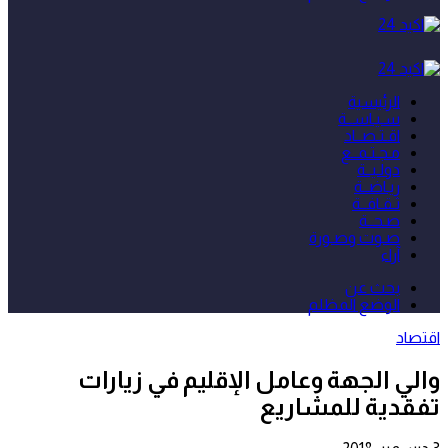
الرئيسية
سـيـاســة
اقـتـصــاد
مـجـتـمــع
دولـيــة
ريـاضــة
ثـقـافــة
صـحــة
صـوت وصـورة
آراء
بحث عن
الوضع المظلم
اقتصاد
والي الجهة وعامل الإقليم في زيارات
تفقدية للمشاريع