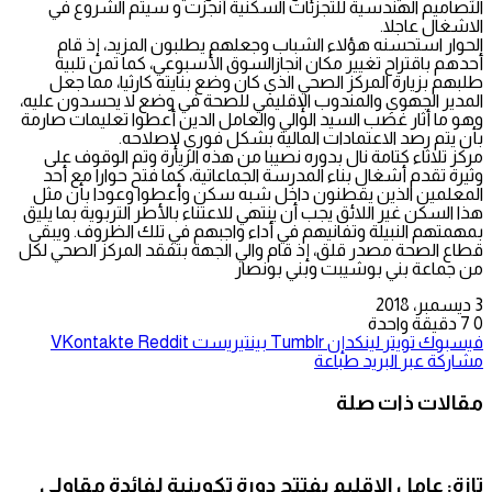
التصاميم الهندسية للتجزئات السكنية أنجزت و سيتم الشروع في
الاشغال عاجلا.
الحوار استحسنه هؤلاء الشباب وجعلهم يطلبون المزيد، إذ قام
أحدهم باقتراح تغيير مكان انجازالسوق الأسبوعي، كما تمن تلبية
طلبهم بزيارة المركز الصحي الذي كان وضع بنايته كارثيا، مما جعل
المدير الجهوي والمندوب الإقليمي للصحة في وضع لا يحسدون عليه،
وهو ما أثار غضب السيد الوالي والعامل الدين أعطوا تعليمات صارمة
بأن يتم رصد الاعتمادات المالية بشكل فوري لإصلاحه.
مركز تلاثاء كتامة نال بدوره نصيبا من هذه الزيارة وتم الوقوف على
وثيرة تقدم أشغال بناء المدرسة الجماعاتية، كما فتح حوارا مع أحد
المعلمين الذين يقطنون داخل شبه سكن وأعطوا وعودا بأن مثل
هذا السكن غير اللائق يجب أن ينتهي للاعتناء بالأطر التربوية بما يليق
بمهمتهم النبيلة وتفانيهم في أداء واجبهم في تلك الظروف. ويبقى
قطاع الصحة مصدر قلق، إذ قام والي الجهة بتفقد المركز الصحي لكل
من جماعة بني بوشيبت وبني بونصار
3 ديسمبر، 2018
0
7
دقيقة واحدة
فيسبوك
تويتر
لينكدإن
بينتيريست
مشاركة عبر البريد
طباعة
مقالات ذات صلة
تازة: عامل الإقليم يفتتح دورة تكوينية لفائدة مقاولي