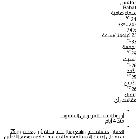
الطقس
Rabat
سماء صافية
℃
24
33º - 24º
74%
2.1 كيلومتر/ساعة
℃
33
الجمعة
℃
29
السبت
℃
26
الأحد
℃
25
الأثنين
℃
26
الثلاثاء
مقالات رأي
أوروبا ليست الفردوس المفقود..
منذ 4 أيام
العمارتي: تأملات في واقع ومآل حماية اللاجئين بعد مرور 75
سنة على اعتماد الأمم المتحدة للاتفاقية الخاصة بوضع اللاجئين