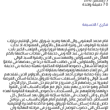
3 ديسمبر، 2018
0
7
دقيقة واحدة
فكري / الحسيمة
قام محمد اليعقوبي والى الجهة وفريد شوراق عامل الإقليم بزيارات
تفقدية للوقوف على وثيرة الاشغال بالأوراش المفتوحة، اذ بدأت
الزيارة بجماعة ازمورن ومشاريعها مرورا بورش الملعب الكبير بآيت
قمرة، ثم جماعة بني عبد الله وبني حذيفة التي تفاجأت ساكنتها بالكم
الهائل من المسؤولين والمهندسين الذين رافقوا السيد الوالي
والعامل والمقاولين، الذين ضاقت الساكنة درعا من بعضها في تباطؤ
إنجازها للأشغال، خصوصا المقاولة المكلفة بتهيئة جماعة بني حذيفة
التي تم إلغاء صفقتها وتعويضها بمقاولة أخرى.
بعد زيارة جماعة مولاي أحمد الشريف وبعض الدواوير الذين تفقدهم
السيد الوالي و العامل استغلت ساكنة تلارواق بجماعة اساكن الفرصة
ليعبروا عن رفضهم لأي مشروع ما لم يتم حل مشكل نزاع الأرض
القائم، وهو ما حدى بهم بفتح حوار مع هؤلاء الشباب الذين التفوا
حولهما واطلعهم على المستجدات بخصوص الطبيعة القانونية لهذه
الأرض و التي أصبحت في ملكية ساكنة تلارواق بعد استكمال كل
المساطر، كما أفصح عامل الإقليم أمام هؤلاء الشباب عن برنامج
خاص لإعادة إسكان ساكنة تلارواق، وهو ما أكدته المديرة الإقليمية
للإسكان التي حضرت لتوضح أن المشروع في مراحله النهائية وأن