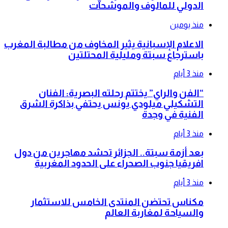
الدولي للمالوف والموشحات
منذ يومين
الاعلام الإسبانية يثير المخاوف من مطالبة المغرب
باسترجاع سبتة ومليلية المحتلتين
منذ 3 أيام
“الفن والراي” يختتم رحلته البصرية: الفنان
التشكيلي ميلودي يونس يحتفي بذاكرة الشرق
الفنية في وجدة
منذ 3 أيام
بعد أزمة سبتة.. الجزائر تحشد مهاجرين من دول
افريقيا جنوب الصحراء على الحدود المغربية
منذ 3 أيام
مكناس تحتضن المنتدى الخامس للاستثمار
والسياحة لمغاربة العالم