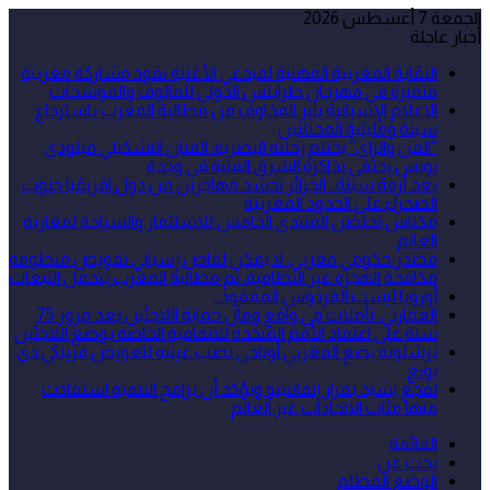
الجمعة 7 أغسطس 2026
أخبار عاجلة
النقابة المغربية المهنية لمبدعي الأغنية تقود مشاركة مغربية
متميزة في مهرجان طرابلس الدولي للمالوف والموشحات
الاعلام الإسبانية يثير المخاوف من مطالبة المغرب باسترجاع
سبتة ومليلية المحتلتين
“الفن والراي” يختتم رحلته البصرية: الفنان التشكيلي ميلودي
يونس يحتفي بذاكرة الشرق الفنية في وجدة
بعد أزمة سبتة.. الجزائر تحشد مهاجرين من دول افريقيا جنوب
الصحراء على الحدود المغربية
مكناس تحتضن المنتدى الخامس للاستثمار والسياحة لمغاربة
العالم
مصدر حكومي مغربي: لا يمكن لقاض إسباني تقويض منظومة
مكافحة الهجرة غير النظامية، ثم مطالبة المغرب بتحمل التبعات
أوروبا ليست الفردوس المفقود..
العمارتي: تأملات في واقع ومآل حماية اللاجئين بعد مرور 75
سنة على اعتماد الأمم المتحدة للاتفاقية الخاصة بوضع اللاجئين
برشلونة يضع المغربي أوناحي نصب عينيه لتعويض فرينكي دي
يونغ
لقجع يشيد بقرار إنفانتينو ويؤكد أن برامج التنمية استفادت
منها مئات الاتحادات عبر العالم
القائمة
بحث عن
الوضع المظلم