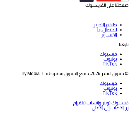
صفحتنا على الفايسبوك
طاقم التحرير
للاتصال بنا
الجَســور
تابعنا
فيسبوك
يوتيوب
‫TikTok
© حقوق النشر 2026، جميع الحقوق محفوظة | Ily Media
فيسبوك
يوتيوب
‫TikTok
فيسبوك
تويتر
واتساب
تيلقرام
زر الذهاب إلى الأعلى