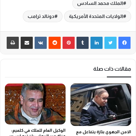
الملك محمد السادس
الولايات المتحدة الأمريكية
دونالد ترامب
لينكدإن
‏Tumblr
بينتيريست
‏Reddit
‏VKontakte
مشاركة عبر البريد
طباعة
مقالات ذات صلة
الوكيل العام للملك في كلميم:
الامن الجهوي بتازة يتفاعل مع
وفاة عبد الوهاب بلفقيه ليست