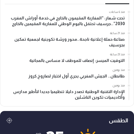
منذ 6 ساعات
تحت شعار: “المغاربة المقيمون بالخارج في خدمة أوراش المغرب
2030”..جرسيف تحتفل باليوم الوطني للمغاربة المقيمين بالخارج
منذ 21 ساعة
صناعة حملة إعلانية ناجحة..محور ورشة تكوينية لجمعية تمكين
بجرسيف
منذ 23 ساعة
التوقيت الميسر: إنصاف للموظف لا مساس بالمجانية
منذ يومين
طانطان.. الجيش المغربي يجري أول اختبار لصاروخ كروز
منذ يومين
الإدارة التقنية الوطنية تصدر دليلا تنظيميا جديدا لتأطير مدارس
وأكاديميات تكوين الناشئين
الطقس