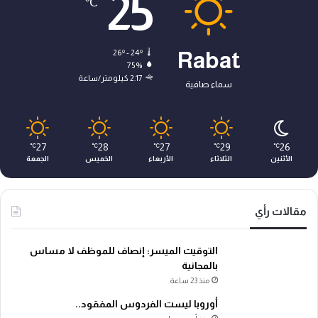
25
℃
26º - 24º
Rabat
75%
2.17 كيلومتر/ساعة
سماء صافية
27
28
27
29
26
℃
℃
℃
℃
℃
الأثنين
الثلاثاء
الأربعاء
الخميس
الجمعة
مقالات رأي
التوقيت الميسر: إنصاف للموظف لا مساس
بالمجانية
منذ 23 ساعة
أوروبا ليست الفردوس المفقود..