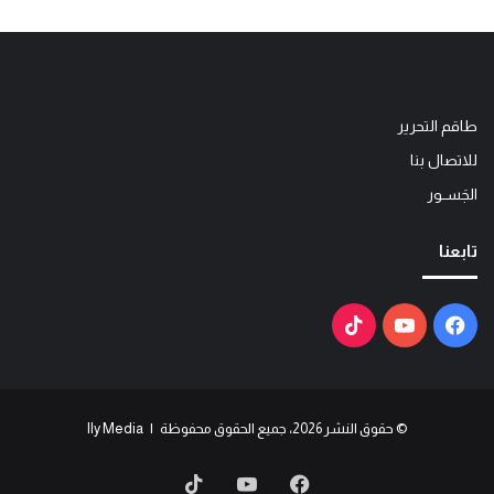
طاقم التحرير
للاتصال بنا
الجَســور
تابعنا
فيسبوك
يوتيوب
‫TikTok
© حقوق النشر 2026، جميع الحقوق محفوظة | Ily Media
فيسبوك
يوتيوب
‫TikTok