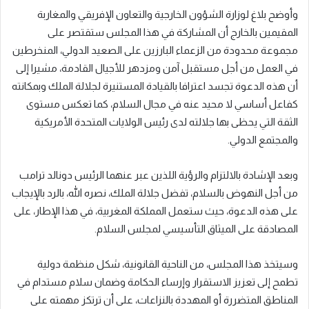
وأوضح بلاغ لوزارة الشؤون الخارجية والتعاون الإفريقي والمغاربة
المقيمين بالخارج أن المشاركة في هذا المجلس ستقتصر على
مجموعة محدودة من الزعماء البارزين على الصعيد الدولي، المنخرطين
في العمل من أجل مستقبل آمن ومزدهر للأجيال القادمة، مشيرا إلى
أن هذه الدعوة تجسد اعترافا بالقيادة المستنيرة لجلالة الملك وبمكانته
كفاعل أساسي لا محيد عنه في مجال السلام، كما تعكس مستوى
الثقة التي يحظى بها جلالته لدى رئيس الولايات المتحدة الأمريكية
والمجتمع الدولي.
وبعد الإشادة بالالتزام والرؤية اللذين عبر عنهما الرئيس دونالد ترامب
من أجل النهوض بالسلام، تفضل جلالة الملك، نصره الله، بالرد بالإيجاب
على هذه الدعوة، حيث ستعمل المملكة المغربية، في هذا الإطار، على
المصادقة على الميثاق التأسيسي لمجلس السلام.
وسيتخذ هذا المجلس، من الناحية القانونية، شكل منظمة دولية
تطمح إلى تعزيز الاستقرار وإرساء الحكامة وضمان سلام مستدام في
المناطق المتضررة أو المهددة بالنزاعات، على أن ترتكز مهمته على