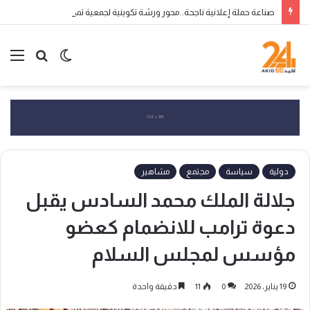
صناعة حملة إعلانية ناجحة..محور ورشة تكوينية لجمعية تمكين بجرسيف
الوضع
بحث
الق
المظلم
عن
دولية
سياسة
مجتمع
مشاهير
جلالة الملك محمد السادس يقبل
دعوة ترامب للانضمام كعضو
مؤسس لمجلس السلام
19 يناير، 2026
0
11
دقيقة واحدة