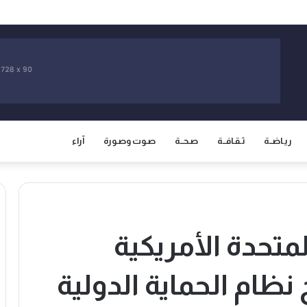
لمخاوف من مطالبة المغرب باسترجاع سبتة ومليلية المحتلتين
ريـاضــة
ثـقـافــة
صـحــة
صـوت وصـورة
آراء
لمتحدة الأمريكية
نظام الحماية الدولية