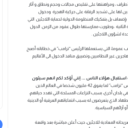
الأطراف ، ومراهنتها على تقليص مجالات وحجم ونطاق و آثار
يدين لها على تشديد الرقابة على حركية الهجرة ودخول
ّد بإضعاف بل بتفكيك المنظومة الدولية لحماية اللاجئين التي
ة الثانية ،وطورت ممارستها طوال عقود من الزمن الدول
حدة لشؤون اللاجئين .
انب عموما، التي يستعملها الرئيس “ترامب” في خطاباته أصبح
هاجرين غير النظاميين وتضييق منافذ الدخول الى الأقاليم
حب استقبال هؤلاء الناس …. إنني أؤكد لكم انهم سيئون
إن هذا التصريح يعكس بلا شك مدى احتقار الرئيس “ترامب” لما يفوق 42 مليون شخصا في العالم الذين
 في بلدان أخرى، بسبب النزاعات المسلحة التي تهدد حياتهم،
هاد الذي يتعرضون له بسبب انتماءاتهم العرقية أو الدينية
و آرائهم السياسية.
 تصريحاته المعادية للاجئين، حيث أعلن مباشرة بعد واقعة