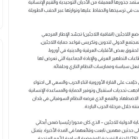
مد جذورها العميقة من الأديان التوحيدية والقيم الإنسانية
ت في ترسيخها والحفاظ عليها وتوارثها عبر الحقب الطويلة
ع اللاجئين (اتفاقية اللاجئين) تجسّد الإطار المرجعي
المجتمع الدولي لتدوين وتكريس قواعد حماية اللاجئين،
حقوق بعض الأقليات العرقية والدينية في أوروبا،
ات التطهير العرقي والإبادة الجماعية التي تعرض لها
بفعل سياسة وممارسات النظام النازي وحلفائه.
خيّمت على القارة الأوروبية اثناء الحرب والسعي الى احتواء
ن واجهت تحديات استقبال وتوفير الحماية والمساعدة الإنسانية
ن الاضطهاد والقمع الذي فرضه النظام السوفياتي في بلدان
ه خلال مرحلة الحرب الباردة.
ة الدولية للاجئين – الذي كان محورا رئيسيا ضمن أبحاثي
لى حدثين مهمين تابعت وقائعهما في المدة الأخيرة. يتمثل
الأول منهما في انعقاد الدورة السادسة والسبعين (76) للجنة التنفيذية للمفوضية السامية للأمم المتحدة