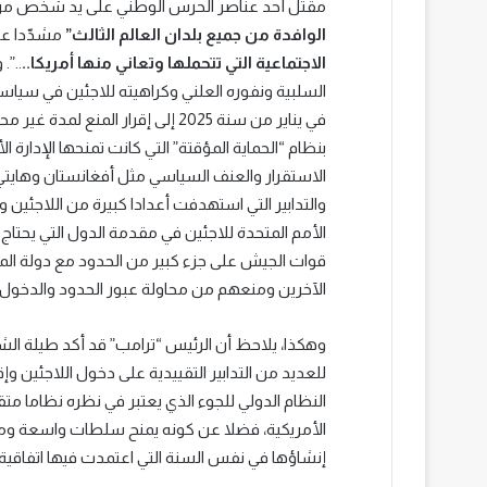
مقتل أحد عناصر الحرس الوطني على يد شخص من أ
الوافدة من جميع بلدان العالم الثالث”
مشدّدا عل
الاجتماعية التي تتحملها وتعاني منها أمريكا..
..”.
السلبية ونفوره العلني وكراهيته للاجئين في س
في يناير من سنة 2025 إلى إقرار ال
بنظام “الحماية المؤقتة” التي كانت تمنحها الإدارة
الاستقرار والعنف السياسي مثل أفغانستان وهايتي و
والتدابير التي استهدفت أعدادا كبيرة من اللاجئين
الأمم المتحدة للاجئين في مقدمة الدول التي يحتاج م
قوات الجيش على جزء كبير من الحدود مع دولة الم
الآخرين ومنعهم من محاولة عبور الحدود والدخول الى
وهكذا، يلاحظ أن الرئيس “ترامب” قد أكد طيلة الش
للعديد من التدابير التقييدية على دخول اللاجئين وإ
النظام الدولي للجوء الذي يعتبر في نظره نظاما مت
الأمريكية، فضلا عن كونه يمنح سلطات واسعة ومبا
إنشاؤها في نفس السنة التي اعتمدت فيها اتفاقية اللاجئ