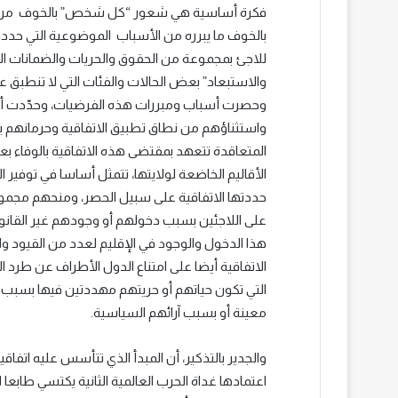
فكرة أساسية هي شعور “كل شخص” بالخوف من ا
بالخوف ما يبرره من الأسباب الموضوعية التي حددت
للاجئ بمجموعة من الحقوق والحريات والضمانات ال
والاستبعاد” بعض الحالات والفئات التي لا تنطبق علي
وحصرت أسباب ومبررات هذه الفرضيات، وحدّدت أ
واستثناؤهم من نطاق تطبيق الاتفاقية وحرمانهم بالت
المتعاقدة تتعهد بمقتضى هذه الاتفاقية بالوفاء بع
الأقاليم الخاضعة لولايتها، تتمثل أساسا في توفي
حددتها الاتفاقية على سبيل الحصر، ومنحهم مجموع
على اللاجئين بسبب دخولهم أو وجودهم غير القانون
الاتفاقية أيضا على امتناع الدول الأطراف عن طرد ا
التي تكون حياتهم أو حريتهم مهددتين فيها بسبب ع
معينة أو بسبب آرائهم السياسية
.
اعتمادها غداة الحرب العالمية الثانية يكتسي طابعا ا