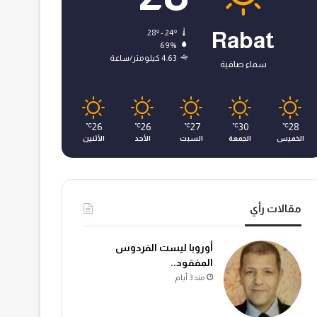
28º - 24º
Rabat
69%
4.63 كيلومتر/ساعة
سماء صافية
26
26
27
30
28
℃
℃
℃
℃
℃
الخميس
الجمعة
السبت
الأحد
الأثنين
مقالات رأي
أوروبا ليست الفردوس
المفقود..
منذ 3 أيام