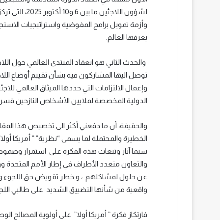
لشؤون اللاجئين 
وأزمة تمويل برامج المفوضية واستراتيجيات الاستجا
يعرفها العالم.
توصل اليها المشاركون فيه بشأن تقييم أوضاع اللا
الدولية المخصصة لملايين الأشخاص النازحين قسرا و
والحقيقة، أن ما دفعني أكثر الى تخصيص هذا المقال
الخطيرة والمحتملة لما يسمى “نظرية” ” أمريكا أولا” ا
سيما آثار وتبعات هذه الفكرة على استمرار وصمود ا
والتعاون متعدد الأطراف في إطار الأمم المتحدة و
عن حلول لمشاكلهم ، و خطر تقويض حق اللجوء وت
واقعية من شأنها التضييق الشديد على طالبي اللجوء
فارتكاز فكرة ” أمريكا أولا” على أولوية المصالح الو