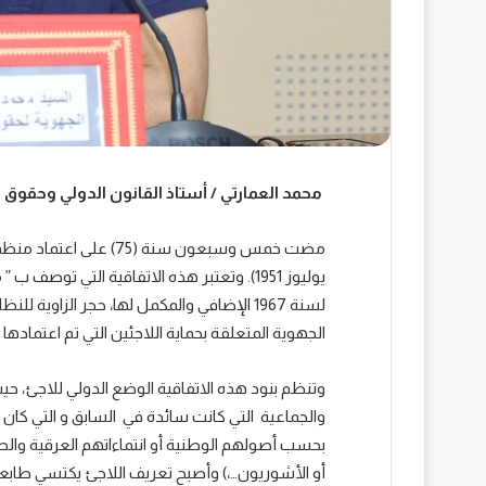
محمد العمارتي / أستاذ القانون الدولي وحقوق ا
يوليوز 1951). وتعتبر هذه الاتفاقية التي توصف ب ” ما كنا كارتا اللاجئين”
لسنة 1967 الإضافي والمكمل لها، حجر الزاوية 
الجهوية المتعلقة بحماية اللاجئين التي تم اعتمادها
وتنظم بنود هذه الاتفاقية الوضع الدولي للاجئ، حيث
والجماعية التي كانت سائدة في السابق و التي كان 
بحسب أصولهم الوطنية أو انتماءاتهم العرقية والطائ
أو الأشوريون…،) وأصبح تعريف اللاجئ يكتسي طابعا