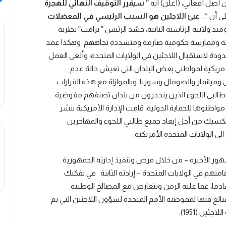
صل أفغاني، (أعلن) أنه
” سيقرر التوقيف النهائي للهجرة
ى أن “…
عبئ اللاجئين هو السبب الرئيسي في المعضلات
 ومنذ ولايته الرئاسية الثانية، جسّد الرئيس ” ترامب” نظرته
ياسة وممارسة حكومية صارمة ومتشددة تجاههم. وهكذا عمد
منع لمدة غير محدودة لاستقبال اللاجئين في الولايات المتحدة، وألغى العمل
 الأمريكية لمواطني بعض البلدان التي تعيش حالة عدم
ميانمار والصومال وسوريا. وبالموازاة مع هذه القرارات
 وطالبي اللجوء الذين ينحدرون من بلدان تصنفهم مفوضية
واطنوها للحماية الدولية، قامت الإدارة الأمريكية بنشر
كسيك من أجل إبعاد جميع طالبي اللجوء والمهاجرين
 الولايات المتحدة الأمريكية.
هور الأخيرة – من خلال فرض وتنفيذ إدارته الجمهورية
قامتهم في الولايات المتحدة – إرادته الثابتة في تفكيك
قادما، عفا عليه الزمن ويتعارض مع المصالح الوطنية
لغ فيها لمفوضية الأمم المتحدة لشؤون اللاجئين التي تم
ين (1951).