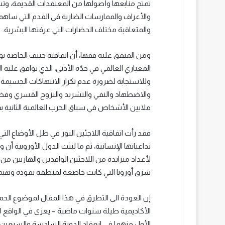
تمتح منابعها وأصولها من المعتقدات القديمة، وتست
والأعراف والممارسات الضاربة في القدم التي ساهم
والمتعاقبة مختلف الحضارات التي عرفتها البشرية.
ومن المتفق عليه فقها، أن اتفاقية جنيف الخاصة بوض
المعياري العالمي في حدّه الأدنى، الذي توافق عليه 
وللاستجابة لضرورة عدم تكرار الانتهاكات الجسيمة ل
والاضطهاد والنفي والتشريد والنزوح القسري وفظاع
ملايين الأشخاص في سياق الحرب العالمية الثانية 
فقد رأت اتفاقية اللاجئين النور في ظل الأوضاع التي 
تداعياتها الإنسانية، ثم ما لبثت الدول الأوروبية أ
لأعداد متزايدة من اللاجئين الوافدين والهاربين م
شرق أوروبا التي كانت خاضعة لمنطقة نفوذه وهيمنت
إن العودة الى التطرق في هذا المقال لموضوع الحماي
الأكاديمية طيلة سنوات ماضية – يعزى في الواقع ا