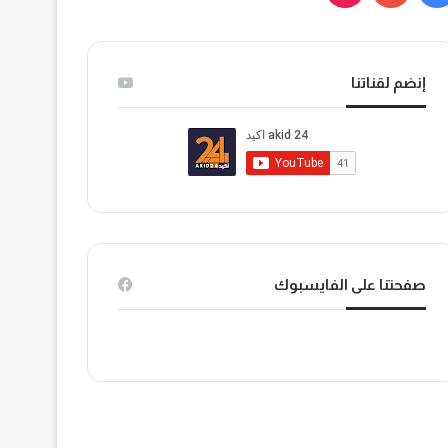
ي
و
T
س
ت
i
إنضم لقناتنا
ب
ي
k
و
و
T
ك
ب
o
k
صفحتنا على الفايسبوك