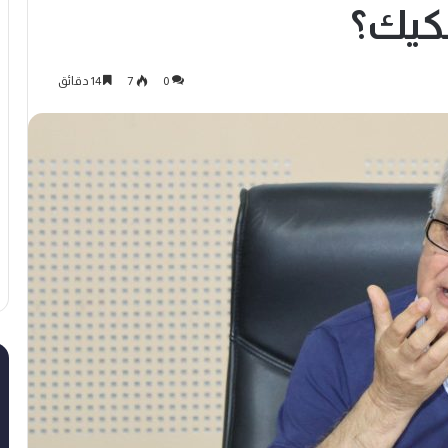
فكيك؟
0
7
14 دقائق