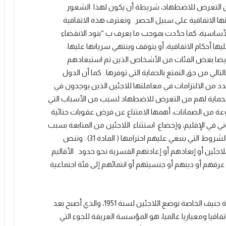
لتعرض للاضطهاد، شريطة أن يكون لهذا الشعور
ها الاتفاقية على سبيل الحصر. وتعترف هذه الاتفاقية
أساسية، كما حدّدت بموجب ما يعرف ب “بنود الانقضاء
ها أحكام الاتفاقية، أو يتوقف وينتهي سريانها عليها.
يضا بعض الفئات من الأشخاص الذين تم استبعادهم
الي من حق التمتع بالحماية التي توفرها. كما أن الدول
دد من الالتزامات في معاملتها للاجئين الذين يوجدون في
ر الحماية لهم من التعرض للاضطهاد لسبب من الأسباب التي
ة من الضمانات، أهمها الامتناع عن فرض عقوبات جنائية
ي في الإقليم، وإخضاع استثناء اللاجئين من المتابعة بسبب
هذا الدخول والوجود في الإقليم لعدد من القيود والشروط التي ينبغي عليهم احترامها ( المادة 31) . وتنص
للاجئين أو إبعادهم أو إعادتهم القسرية نحو حدود
الأقاليم
رقهم أو دينهم أو جنسيتهم أو انتمائهم إلى فئة اجتماعية
والجدير بالتذكير، أن المبدأ الذي تتأسس عليه اتفاقية جنيف الخاصة بوضع اللاجئين لسنة 1951، والذي أصبح بعد
تفاقيا ومعياريا عالميا، هو المؤسسة العريقة للجوء التي