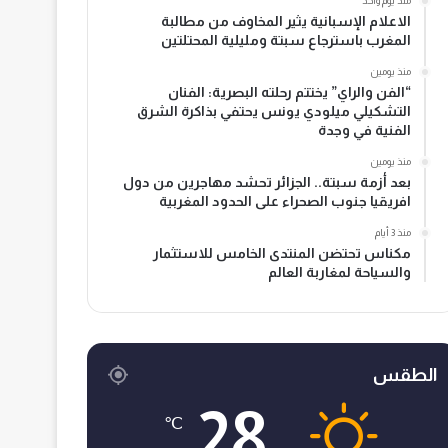
منذ يوم واحد
الاعلام الإسبانية يثير المخاوف من مطالبة
المغرب باسترجاع سبتة ومليلية المحتلتين
منذ يومين
“الفن والراي” يختتم رحلته البصرية: الفنان
التشكيلي ميلودي يونس يحتفي بذاكرة الشرق
الفنية في وجدة
منذ يومين
بعد أزمة سبتة.. الجزائر تحشد مهاجرين من دول
افريقيا جنوب الصحراء على الحدود المغربية
منذ 3 أيام
مكناس تحتضن المنتدى الخامس للاستثمار
والسياحة لمغاربة العالم
الطقس
28
℃