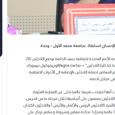
لإنسان (سابقا)،
بجامعة محمد الأول – وجدة.
مضت خمس وسبعون سنة (75) على اعتماد منظمة الأمم المتحدة لاتفاقية جنيف الخاصة بوضع اللاجئين (28
«
Magna carta»
وبروتوكول
نيويورك
للنظام المعاصر لحماية اللاجئين بالإضافة الى الأدوات الاتفاقية
 في مراحل لاحقة.
 أنها اعتمدت تعريفا عالميا تخلى عن المقاربة الفئوية
اللاجئون يصنفون على أساسها خلال مرحلة ما بين الحربين،
فية (اللاجئون الروس والألمان والأرمن أ واللاجئون الكلدان
 عالميا ومجرّدا تحدّده معايير وشروط وعناصر ترتكز على