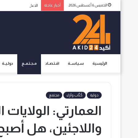
الخميس 6 أغسطس 2026
أخبار عاجلة
الاعلام الإسبانية يثير ا
الرئيسية
سـيـاســة
اقـتـصــاد
مـجـتـمــع
دولـيــة
دولية
كُتّاب وآراء
مجتمع
العمارتي: الولايات ا
واللاجئين، هل أصبح 