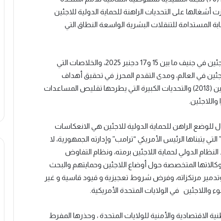
ما بين 6 و10 أكتوبر 2025، التي تركزت أشغالها على التحديات الراهنة للحماية الدولية للاجئين
بة المستدامة للتنقلات البشرية الواسعة النطاق التي
والحدث الثاني هو انعقاد المنتدى العالمي حول اللاجئين في جنيف ما بين 15 و17 دجنبر 2025، والخلاصات التي
جئين في العالم، ومدى التقدم المحرز في تحقيق أهداف
وإعمال الالتزامات التي حددها الميثاق العالمي للاجئين (2018) والتحديات الكبيرة التي يطرحها تقليص المساعدات
اللاجئين.
 للوضع الراهن للحماية الدولية للاجئين هي الانعكاسات
لتي يتبناها الرئيس الأمريكي “ترامب” وإدارته الجمهورية، لا
لنظام الدولي لحماية اللاجئين برمته، ونظام التفاوض
وكالاتها المتخصصة حول أوضاع اللاجئين وحمايتهم والبحث
دمير مرتكزاته، وفرض شروط تعجيزية و قيود قاسية و غير
 واللاجئين في الولايات المتحدة الأمريكية.
طنية الاقتصادية والأمنية للولايات المتحدة ، وحذرها المفرط