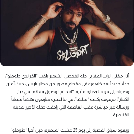
أثار مغني الراب المغربي طه الفحصي، الشهير بلقب “الكراندي طوطو”،
جدلاً جديداً بعد ظهوره في مقطع مصور من مطار باريس، حيث أعلن
وصوله إلى فرنسا بعبارة مثيرة: “لقد تم الوصول بسلام.. في ديار
الكفار”، مرفوقة بكلمة “سلكنا”، في ما اعتبره متابعون تهكماً مبطناً
ورسالة غير مباشرة عقب العاصفة التي رافقت حفله الأخير بمدينة
القنيطرة.
ويعود سياق القضية إلى يوم 25 غشت المنصرم، حين أحيا “طوطو”