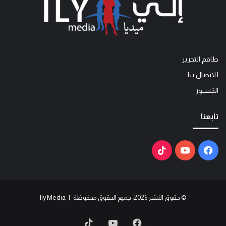
طاقم التحرير
للاتصال بنا
الجَســور
تابعنا
فيسبوك
يوتيوب
‫TikTok
© حقوق النشر 2026، جميع الحقوق محفوظة | Ily Media
فيسبوك
يوتيوب
‫TikTok