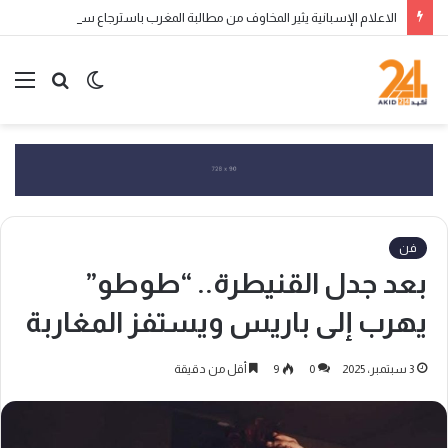
الاعلام الإسبانية يثير المخاوف من مطالبة المغرب باسترجاع سبتة ومليلية المحتلتين
الوضع
بحث
الق
المظلم
عن
فن
بعد جدل القنيطرة.. “طوطو”
يهرب إلى باريس ويستفز المغاربة
3 سبتمبر، 2025
0
9
أقل من دقيقة