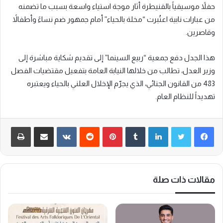
حفلاً موسيقياً بالقنيطرة أثار موجة استياء واسعة بسبب ما تضمنه
من عبارات نابية اعتُبرت “مخلة بالحياء” أمام جمهور ضم نساءً وأطفالاً
وقاصرين.
هذا الجدل دفع جمعية “ربيع السينما” إلى تقديم شكاية مباشرة إلى
وزير العدل، تطالب من خلالها النيابة العامة بتفعيل مقتضيات الفصل
483 من القانون الجنائي، الذي يجرّم الإخلال العلني بالحياء ويعتبره
تهديداً للنظام العام.
لينكدإن
‏Tumblr
بينتيريست
‏Reddit
‏VKontakte
مشاركة عبر البريد
طباعة
مقالات ذات صلة