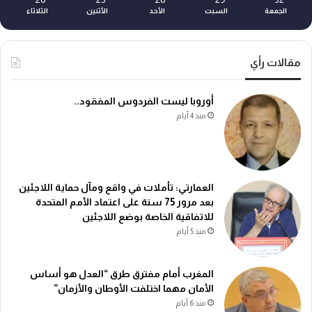
الجمعة
السبت
الأحد
الأثنين
الثلاثاء
مقالات رأي
أوروبا ليست الفردوس المفقود..
منذ 4 أيام
العمارتي: تأملات في واقع ومآل حماية اللاجئين
بعد مرور 75 سنة على اعتماد الأمم المتحدة
للاتفاقية الخاصة بوضع اللاجئين
منذ 5 أيام
المغرب أمام مفترق طرق “العدل هو أساس
الأمان مهما اختلفت الأوطان والأزمان”
منذ 6 أيام