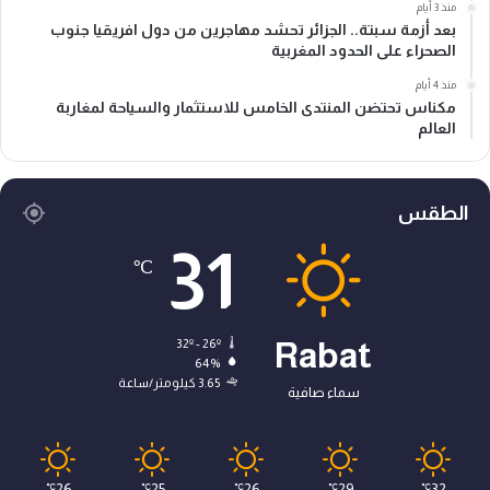
منذ 3 أيام
بعد أزمة سبتة.. الجزائر تحشد مهاجرين من دول افريقيا جنوب
الصحراء على الحدود المغربية
منذ 4 أيام
مكناس تحتضن المنتدى الخامس للاستثمار والسياحة لمغاربة
العالم
الطقس
31
℃
32º - 26º
Rabat
64%
3.65 كيلومتر/ساعة
سماء صافية
26
25
26
29
32
℃
℃
℃
℃
℃