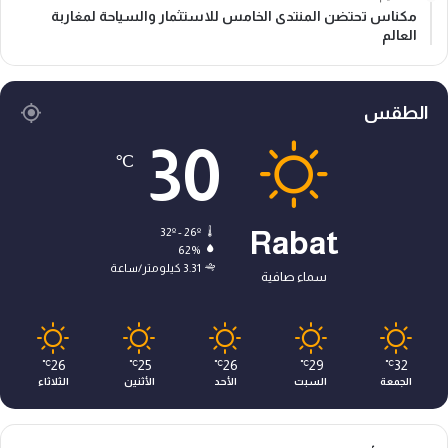
مكناس تحتضن المنتدى الخامس للاستثمار والسياحة لمغاربة
العالم
الطقس
30
℃
32º - 26º
Rabat
62%
3.31 كيلومتر/ساعة
سماء صافية
26
25
26
29
32
℃
℃
℃
℃
℃
الجمعة
السبت
الأحد
الأثنين
الثلاثاء