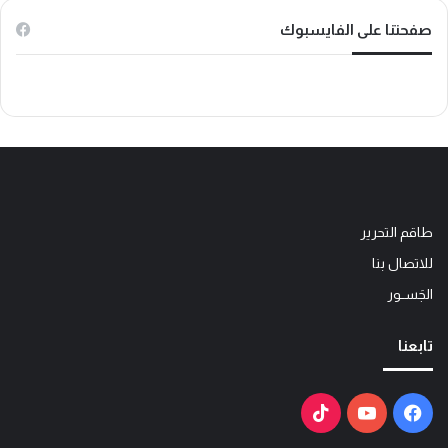
k
صفحتنا على الفايسبوك
طاقم التحرير
للاتصال بنا
الجَســور
تابعنا
فيسبوك
يوتيوب
‫TikTok