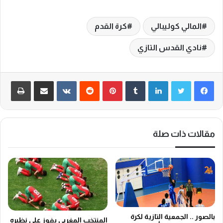
المالي كوليبالي
كرة القدم
نادي القدس التازي
لينكدإن
‏Tumblr
بينتيريست
‏Reddit
‏VKontakte
مشاركة عبر البريد
طباعة
مقالات ذات صلة
بالصور .. الجمعية التازية لكرة
المنتخب المغربي يفوز على نظيره