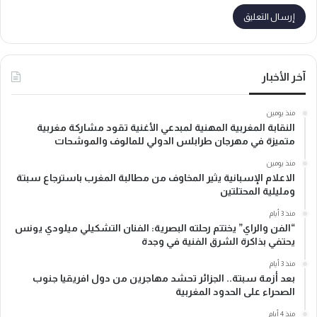
آخر الأخبار
منذ يومين
النقابة المغربية المهنية لمبدعي الأغنية تقود مشاركة مغربية
متميزة في مهرجان طرابلس الدولي للمالوف والموشحات
منذ يومين
الاعلام الإسبانية يثير المخاوف من مطالبة المغرب باسترجاع سبتة
ومليلية المحتلتين
منذ 3 أيام
“الفن والراي” يختتم رحلته البصرية: الفنان التشكيلي ميلودي يونس
يحتفي بذاكرة الشرق الفنية في وجدة
منذ 3 أيام
بعد أزمة سبتة.. الجزائر تحشد مهاجرين من دول افريقيا جنوب
الصحراء على الحدود المغربية
منذ 4 أيام