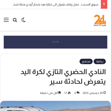
سوق السبت.. حفل زفاف يتحول الى جنازة بعد شجار أودى بحياة شخص واصابة 3 أخرين
الوضع
بحث
الق
المظلم
عن
رياضة
مجتمع
النادي الحضري التازي لكرة اليد
يتعرض لحادثة سير
24 ديسمبر، 2023
0
17
أقل من دقيقة