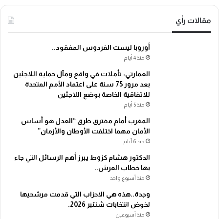
مقالات رأي
أوروبا ليست الفردوس المفقود..
منذ 4 أيام
العمارتي: تأملات في واقع ومآل حماية اللاجئين
بعد مرور 75 سنة على اعتماد الأمم المتحدة
للاتفاقية الخاصة بوضع اللاجئين
منذ 5 أيام
المغرب أمام مفترق طرق “العدل هو أساس
الأمان مهما اختلفت الأوطان والأزمان”
منذ 6 أيام
الدكتور هشام كزوط يبرز أهم الرسائل التي جاء
بها خطاب العرش..
منذ أسبوع واحد
وجدة..هذه هي الاحزاب التي قدمت مرشحيها
لخوض انتخابات شتنبر 2026.
منذ أسبوعين