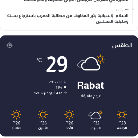
منذ يومين
الاعلام الإسبانية يثير المخاوف من مطالبة المغرب باسترجاع سبتة
ومليلية المحتلتين
الطقس
29
℃
29º - 26º
Rabat
71%
4.12 كيلومتر/ساعة
غيوم متفرقة
26
26
26
32
28
℃
℃
℃
℃
℃
الجمعة
السبت
الأحد
الأثنين
الثلاثاء