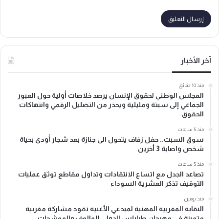
آخر الأخبار
منذ 10 دقائق
المجلس الوطني لحقوق الإنسان يرصد خلاصات أولية حول العبور
الجماعي إلى سبتة ومليلية ويحذر من التضليل الرقمي وانتهاكات
الحقوق
منذ 5 ساعات
سوق السبت.. حفل زفاف يتحول الى جنازة بعد شجار أودى بحياة
شخص واصابة 3 أخرين
منذ 5 ساعات
تصاعد الجدل مع اتساع الانتقادات وتداول مقاطع توثق عمليات
التوقيف تذكر العشرية السوداء
منذ يومين
النقابة المغربية المهنية لمبدعي الأغنية تقود مشاركة مغربية
متميزة في مهرجان طرابلس الدولي للمالوف والموشحات