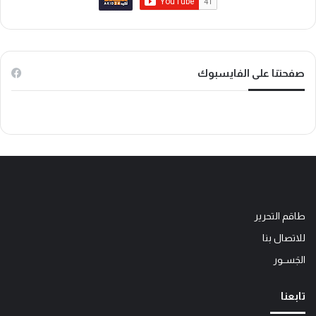
ك
ب
o
k
صفحتنا على الفايسبوك
طاقم التحرير
للاتصال بنا
الجَســور
تابعنا