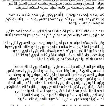
مولاي الحسن، ويشد عضده بشقيقه صاحب السمو الملكي الأمير
مولاي رشيد، ويحفظه في كافة أفراد أسرته الملكية الشريفة.
كما رفعت أكف الضراعة إلى الله عز وجل بأن يغدق شآبيب الرحمة
والرضوان على الملكين الراحلين محمد الخامس والحسن الثاني، ويكرم
مثواهما، ويطيب ثراهما.
بعد ذلك، قام الملك بنحر أضحية العيد اقتداء بسنة جده المصطفى
عليه أزكى الصلاة والسلام، فيما قام إمام المسجد بنحر الأضحية الثانية.
وفي ختام هذه المراسم غادر أمير المؤمنين مسجد الحسن الثاني عائدا
إلى القصر الملكي، وسط هتافات المواطنين والمواطنات الذين حجوا
بأعداد كبيرة للتعبير عن تعلقهم بأهداب العرش العلوي المجيد
وبشخص جلالة الملك، في الوقت الذي كانت تدوي فيه طلقات
المدفعية تعبيرا عن البهجة بحلول العيد المبارك.
وبالقصر الملكي، تقدم للسلام على أمير المؤمنين الملك محمد
السادس، الذي كان مرفوقا بصاحب السمو الملكي ولي العهد الأمير
مولاي الحسن وصاحب السمو الملكي الأمير مولاي رشيد وصاحب
السمو الأمير مولاي أحمد، وتهنئته بالعيد السعيد رئيس الحكومة،
ورئيسا غرفتي البرلمان، والرئيس المنتدب للمجلس الأعلى للسلطة
القضائية الرئيس الأول لمحكمة النقض، ورئيس النيابة العامة والوكيل
العام للملك لدى محكمة النقض، وعميد السلك الديبلوماسي
الإسلامي بالمغرب سفير دولة الكاميرون، ورؤساء المجالس
الدستورية وعدد من سامي الشخصيات المدنية والعسكرية.