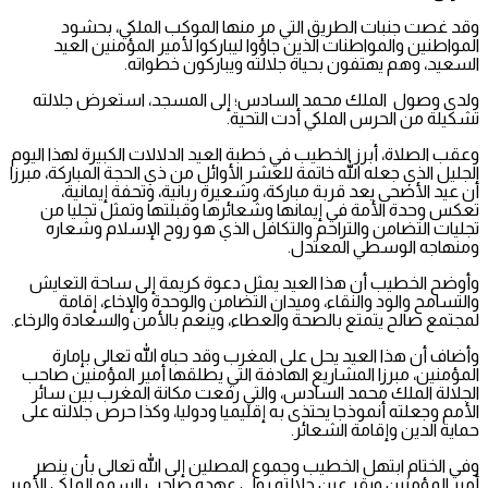
وقد غصت جنبات الطريق التي مر منها الموكب الملكي، بحشود
المواطنين والمواطنات الذين جاؤوا ليباركوا لأمير المؤمنين العيد
السعيد، وهم يهتفون بحياة جلالته ويباركون خطواته.
ولدى وصول الملك محمد السادس؛ إلى المسجد، استعرض جلالته
تشكيلة من الحرس الملكي أدت التحية.
وعقب الصلاة، أبرز الخطيب في خطبة العيد الدلالات الكبيرة لهذا اليوم
الجليل الذي جعله الله خاتمة للعشر الأوائل من ذي الحجة المباركة، مبرزا
أن عيد الأضحى يعد قربة مباركة، وشعيرة ربانية، وتحفة إيمانية،
تعكس وحدة الأمة في إيمانها وشعائرها وقبلتها وتمثل تجليا من
تجليات التضامن والتراحم والتكافل الذي هو روح الإسلام وشعاره
ومنهاجه الوسطي المعتدل.
وأوضح الخطيب أن هذا العيد يمثل دعوة كريمة إلى ساحة التعايش
والتسامح والود والنقاء، وميدان التضامن والوحدة والإخاء، إقامة
لمجتمع صالح يتمتع بالصحة والعطاء، وينعم بالأمن والسعادة والرخاء.
وأضاف أن هذا العيد يحل على المغرب وقد حباه الله تعالى بإمارة
المؤمنين، مبرزا المشاريع الهادفة التي يطلقها أمير المؤمنين صاحب
الجلالة الملك محمد السادس، والتي رفعت مكانة المغرب بين سائر
الأمم وجعلته أنموذجا يحتذى به إقليميا ودوليا، وكذا حرص جلالته على
حماية الدين وإقامة الشعائر.
وفي الختام ابتهل الخطيب وجموع المصلين إلى الله تعالى بأن ينصر
أمير المؤمنين ويقر عين جلالته بولي عهده صاحب السمو الملكي الأمير