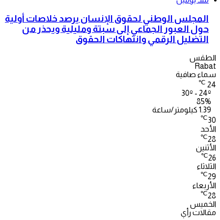
المجلس الوطني لحقوق الإنسان يرصد خلاصات أولية
حول العبور الجماعي إلى سبتة ومليلية ويحذر من
التضليل الرقمي وانتهاكات الحقوق
الطقس
Rabat
سماء صافية
℃
24
30º - 24º
85%
1.39 كيلومتر/ساعة
℃
30
الأحد
℃
28
الأثنين
℃
26
الثلاثاء
℃
29
الأربعاء
℃
28
الخميس
مقالات رأي