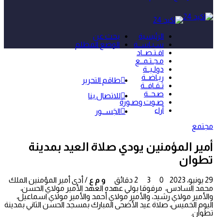
الرئيسية
بحث عن
سـيـاســة
الوضع المظلم
اقـتـصــاد
مـجـتـمــع
دولـيــة
ريـاضــة
طاقم التحرير
ثـقـافــة
صـحــة
للاتصال بنا
صـوت وصـورة
آراء
الجَســور
مجتمع
أمير المؤمنين يودي صلاة العيد بمدينة
تطوان
29 يونيو، 2023
0
3
2 دقائق
و م ع
/ أدى أمير المؤمنين الملك
محمد السادس، مرفوقا بولي عهده العهد الأمير مولاي الحسن،
والأمير مولاي رشيد، والأمير مولاي أحمد والأمير مولاي اسماعيل،
اليوم الخميس، صلاة عيد الأضحى المبارك بمسجد الحسن الثاني بمدينة
تطوان.