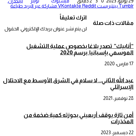
29 يونيو، 2023
0
3
2 دقائق
فيسبوك
تويتر
لينكدإن
Tumblr
بينتيريست
مشاركة عبر البريد
طباعة
اترك تعليقاً
مقالات ذات صلة
لن يتم نشر عنوان بريدك الإلكتروني.
الحقول
“أنابيك” تصدر بلاغا بخصوص عملية التشغيل
الموسمي بإسبانيا برسم 2020
17 مارس، 2020
عبد الله الثاني.. لا سلام في الشرق الأوسط مع الاحتلال
الإسرائلي
28 نوفمبر، 2021
أمن تازة يوقف أربعيني بحوزته كمية ضخمة من
المخذرات
22 ديسمبر، 2023