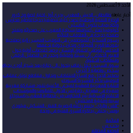
الأحد 9 أغسطس 2026
أخبار عاجلة
طانطان.. الجيش المغربي يجري أول اختبار لصاروخ كروز
الإدارة التقنية الوطنية تصدر دليلا تنظيميا جديدا لتأطير مدارس
وأكاديميات تكوين الناشئين
كولومبيا تعلن اعترافها بسيادة المغرب على صحرائه وتفتح
صفحة جديدة في العلاقات الثنائية
رسوم التسجيل للموظفين في التوقيت الميسر رؤية إصلاحية
يقودها الوزير الميداوي وتجارب دولية تدعمها
المجلس الوطني لحقوق الإنسان يرصد خلاصات أولية حول
العبور الجماعي إلى سبتة ومليلية ويحذر من التضليل الرقمي
وانتهاكات الحقوق
سوق السبت.. حفل زفاف يتحول الى جنازة بعد شجار أودى بحياة
شخص واصابة 3 أخرين
تصاعد الجدل مع اتساع الانتقادات وتداول مقاطع توثق عمليات
التوقيف تذكر العشرية السوداء
النقابة المغربية المهنية لمبدعي الأغنية تقود مشاركة مغربية
متميزة في مهرجان طرابلس الدولي للمالوف والموشحات
الاعلام الإسبانية يثير المخاوف من مطالبة المغرب باسترجاع
سبتة ومليلية المحتلتين
“الفن والراي” يختتم رحلته البصرية: الفنان التشكيلي ميلودي
يونس يحتفي بذاكرة الشرق الفنية في وجدة
القائمة
بحث عن
الوضع المظلم