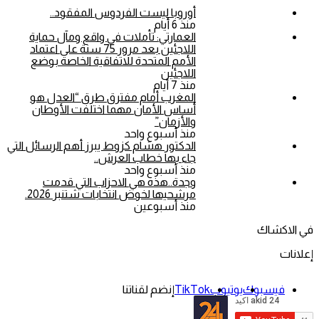
أوروبا ليست الفردوس المفقود..
منذ 6 أيام
العمارتي: تأملات في واقع ومآل حماية
اللاجئين بعد مرور 75 سنة على اعتماد
الأمم المتحدة للاتفاقية الخاصة بوضع
اللاجئين
منذ 7 أيام
المغرب أمام مفترق طرق “العدل هو
أساس الأمان مهما اختلفت الأوطان
والأزمان”
منذ أسبوع واحد
الدكتور هشام كزوط يبرز أهم الرسائل التي
جاء بها خطاب العرش..
منذ أسبوع واحد
وجدة..هذه هي الاحزاب التي قدمت
مرشحيها لخوض انتخابات شتنبر 2026.
منذ أسبوعين
في الاكشاك
إعلانات
فيسبوك
يوتيوب
‫TikTok
إنضم لقناتنا