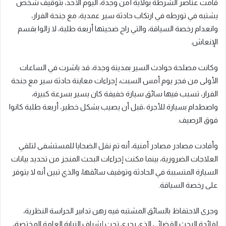
قامت عناصر الشرطة بولاية أمن وجدة، اليوم الأحد، بتوقيف شخص
يشتبه في تورطه في ارتكاب حادثة سير عمدية، مع جنحة الفرار،
وانعدام رخصة السياقة، والتي راح ضحيتها أربعة طلبة، لا زالوا بقسم
الإنعاش.
وكانت مصلحة حوادث السير بمدينة وجدة، قد باشرت في الساعات
الأولى من فجر يوم أمس السبت، إجراءات معاينة حادثة سير مع جنحة
الفرار، تسبب فيها سائق سيارة خفيفة كان يسير بسرعة كبيرة،
واصطدام بسيارة للأجرة ،قبل أن يصيب بشكل خطير، أربعة طلبة كانوا
فوق الرصيف.
وأفادت مصادر مصادر أمنية، أنه تم نقل الضحايا للمستشفى لتلقي
العلاجات الضرورية، بينما مكنت إجراءات البحث المنجز من تحديد بيانات
السيارة المتسببة في الحادثة وتوقيف سائقها، والذي تبين أنه لا يتوفر
على رخصة السياقة.
وجرى الاحتفاظ بالسائق المشتبه فيه رهن تدابير الحراسة النظرية،
لفائدة البحث القضائي الذي يجري تحت إشراف النيابة العامة المختصة،