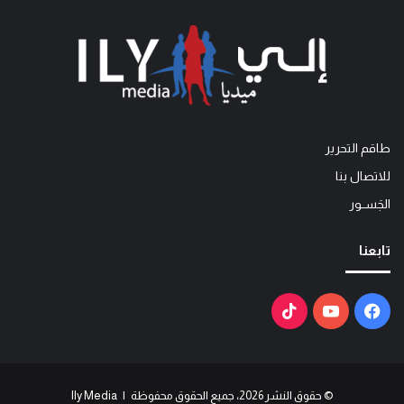
طاقم التحرير
للاتصال بنا
الجَســور
تابعنا
فيسبوك
يوتيوب
‫TikTok
© حقوق النشر 2026، جميع الحقوق محفوظة | Ily Media