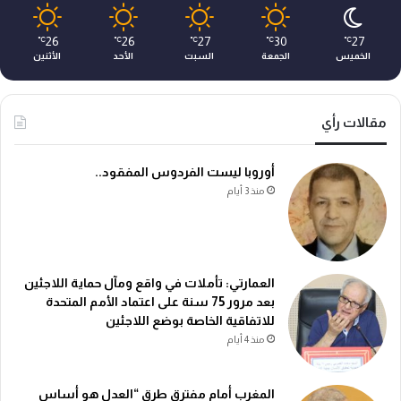
26
26
27
30
27
℃
℃
℃
℃
℃
الخميس
الجمعة
السبت
الأحد
الأثنين
مقالات رأي
أوروبا ليست الفردوس المفقود..
منذ 3 أيام
العمارتي: تأملات في واقع ومآل حماية اللاجئين
بعد مرور 75 سنة على اعتماد الأمم المتحدة
للاتفاقية الخاصة بوضع اللاجئين
منذ 4 أيام
المغرب أمام مفترق طرق “العدل هو أساس