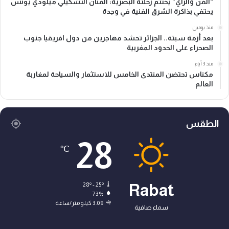
“الفن والراي” يختتم رحلته البصرية: الفنان التشكيلي ميلودي يونس
يحتفي بذاكرة الشرق الفنية في وجدة
منذ يومين
بعد أزمة سبتة.. الجزائر تحشد مهاجرين من دول افريقيا جنوب
الصحراء على الحدود المغربية
منذ 3 أيام
مكناس تحتضن المنتدى الخامس للاستثمار والسياحة لمغاربة
العالم
الطقس
28
℃
28º - 25º
Rabat
73%
3.09 كيلومتر/ساعة
سماء صافية