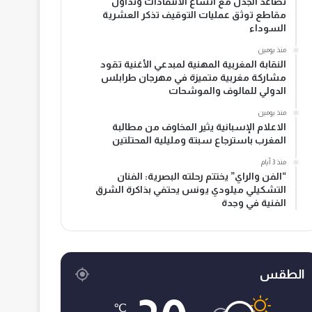
تصاعد الجدل مع اتساع الانتقادات وتداول
مقاطع توثق عمليات التوقيف تذكر العشرية
السوداء
منذ يومين
النقابة المغربية المهنية لمبدعي الأغنية تقود
مشاركة مغربية متميزة في مهرجان طرابلس
الدولي للمالوف والموشحات
منذ يومين
الاعلام الإسبانية يثير المخاوف من مطالبة
المغرب باسترجاع سبتة ومليلية المحتلتين
منذ 3 أيام
“الفن والراي” يختتم رحلته البصرية: الفنان
التشكيلي ميلودي يونس يحتفي بذاكرة الشرق
الفنية في وجدة
الطقس
℃