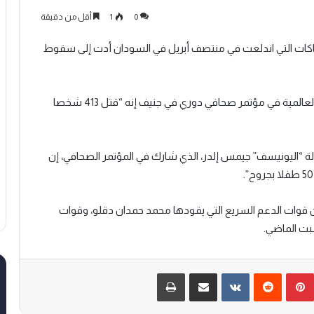
0
1
أقل من دقيقة
تباكات التي اندلعت في منتصف أبريل في السودان أدت إلى سقوط
وقالت مارغريت هاريس المتحدثة باسم منظمة الصحة العالمية في مؤتمر صحافي دوري في جنيف إنه “قتل 413 شخصا
ة “اليونيسف” جيمس إلدر، الذي شارك في المؤتمر الصحافي، إن
ن قوات الدعم السريع التي يقودها محمد حمدان دقلو، وقوات
سبت الماضي.
بينتيريست
‏Reddit
‏VKontakte
مشاركة عبر البريد
طباعة