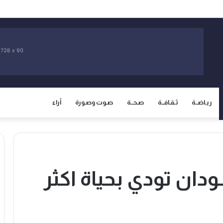
نتقادات وتداول مقاطع توثق عمليات التوقيف تذكر العشرية السوداء
ريـاضــة
ثـقـافــة
صـحــة
صـوت وصـورة
آراء
دان تودي بحياة اكثر