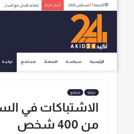
الجمعة 7 أغسطس 2026
أخبار عاجلة
تصاعد الجدل مع اتساع الا
الرئيسية
سـيـاســة
اقـتـصــاد
مـجـتـمــع
دولـيــة
دولية
مجتمع
الاشتباكات في السو
من 400 شخص