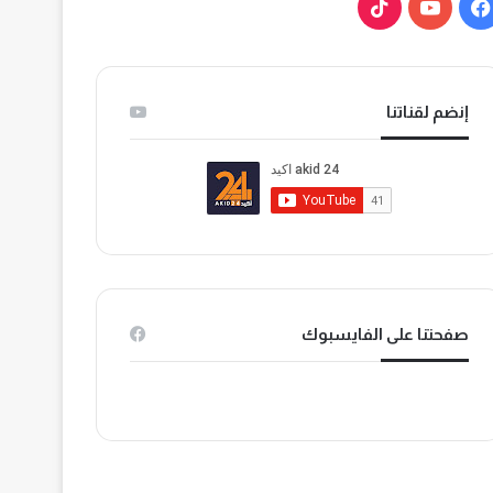
ف
ي
ي
و
T
س
ت
i
إنضم لقناتنا
ب
ي
k
و
و
T
ك
ب
o
k
صفحتنا على الفايسبوك