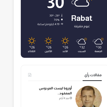
30
30º - 26º
Rabat
70%
4.19 كيلومتر/ساعة
غيوم متفرقة
26
26
26
32
30
℃
℃
℃
℃
℃
الجمعة
السبت
الأحد
الأثنين
الثلاثاء
مقالات رأي
أوروبا ليست الفردوس
المفقود..
منذ 4 أيام