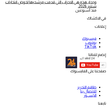
وجدة..هذه هي الاحزاب التي قدمت مرشحيها لخوض انتخابات
شتنبر 2026.
منذ أسبوعين
في الاكشاك
إعلانات
فيسبوك
يوتيوب
‫TikTok
إنضم لقناتنا
صفحتنا على الفايسبوك
طاقم التحرير
للاتصال بنا
الجَســور
تابعنا