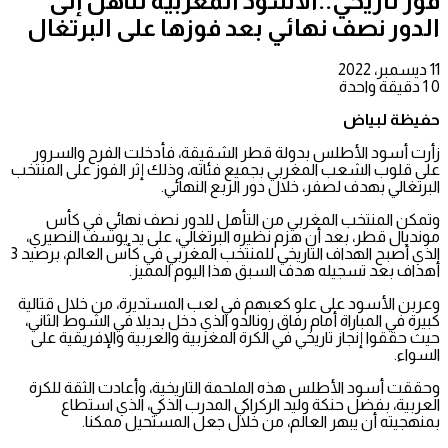
فوز تاريخي..الأسود المغربية تتأهل إلى
الدور نصف نهائي بعد فوزها على البرتغال
11 ديسمبر، 2022
0
1
دقيقة واحدة
حفيظة لبياض
زأرت أسود الأطلس بدولة قطر الشقيقة، فأدخلت الفرح والسرور
على قلوب الشعب المغربي بجميع فئاته، وذلك إثر الفوز على المنتخب
البرتغالي بهدف لصفر، خلال دور الربع النهائي.
وتمكن المنتخب المغربي من التأهل للدور نصف نهائي في كأس
مونديال قطر، بعد أن هزم نظيره البرتغالي، على يد يوسف النصيري،
الذي أصبح الهداف التاريخي للمنتخب المغربي في كأس العالم، برصيد 3
أهداف بعد تسجيله هدف السبق هذا اليوم المميز.
وعربن الأسود على علو كعبهم في لعب المستديرة، من خلال قتالية
كبيرة في المباراة أمام رفاق رونالدو الذي دخل بديلا في الشوط الثاني،
حيث حققوا إنجاز تاريخي في الكرة المغربية والعربية والإفريقية على
السواء.
وحققت أسود الأطلس هذه الملحمة التاريخية، وأعادت الثقة للكرة
العربية، بفضل حنكة وليد الركراكي المدرب الذكي، الذي استطاع
بمنهجيته أن يبهر العالم، من خلال جعل المستحيل ممكنا.