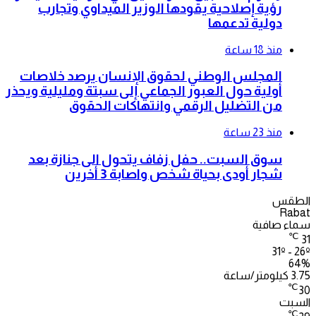
رؤية إصلاحية يقودها الوزير الميداوي وتجارب
دولية تدعمها
منذ 18 ساعة
المجلس الوطني لحقوق الإنسان يرصد خلاصات
أولية حول العبور الجماعي إلى سبتة ومليلية ويحذر
من التضليل الرقمي وانتهاكات الحقوق
منذ 23 ساعة
سوق السبت.. حفل زفاف يتحول الى جنازة بعد
شجار أودى بحياة شخص واصابة 3 أخرين
الطقس
Rabat
سماء صافية
℃
31
31º - 26º
64%
3.75 كيلومتر/ساعة
℃
30
السبت
℃