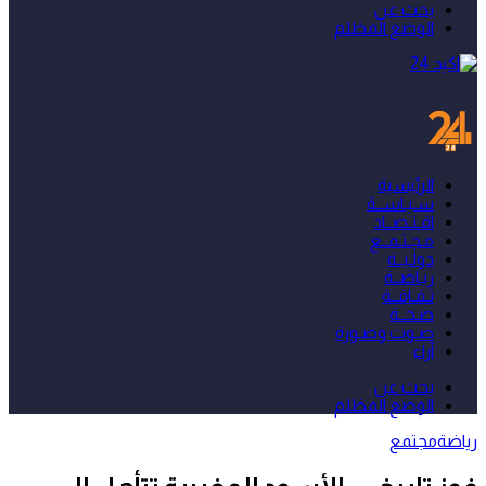
بحث عن
الوضع المظلم
الرئيسية
سـيـاســة
اقـتـصــاد
مـجـتـمــع
دولـيــة
ريـاضــة
ثـقـافــة
صـحــة
صـوت وصـورة
آراء
بحث عن
الوضع المظلم
رياضة
مجتمع