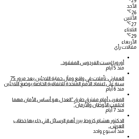
29
الأحد
℃
26
الأثنين
℃
27
الثلاثاء
℃
29
الأربعاء
مقالات رأي
أوروبا ليست الفردوس المفقود..
منذ 5 أيام
العمارتي: تأملات في واقع ومآل حماية اللاجئين بعد مرور 75
سنة على اعتماد الأمم المتحدة للاتفاقية الخاصة بوضع اللاجئين
منذ 6 أيام
المغرب أمام مفترق طرق “العدل هو أساس الأمان مهما
اختلفت الأوطان والأزمان”
منذ 7 أيام
الدكتور هشام كزوط يبرز أهم الرسائل التي جاء بها خطاب
العرش..
منذ أسبوع واحد