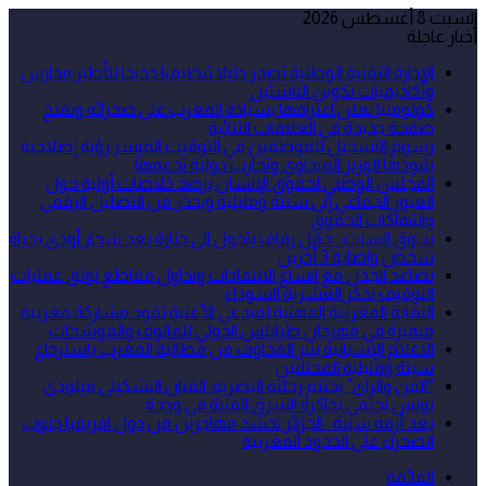
السبت 8 أغسطس 2026
أخبار عاجلة
الإدارة التقنية الوطنية تصدر دليلا تنظيميا جديدا لتأطير مدارس
وأكاديميات تكوين الناشئين
كولومبيا تعلن اعترافها بسيادة المغرب على صحرائه وتفتح
صفحة جديدة في العلاقات الثنائية
رسوم التسجيل للموظفين في التوقيت الميسر رؤية إصلاحية
يقودها الوزير الميداوي وتجارب دولية تدعمها
المجلس الوطني لحقوق الإنسان يرصد خلاصات أولية حول
العبور الجماعي إلى سبتة ومليلية ويحذر من التضليل الرقمي
وانتهاكات الحقوق
سوق السبت.. حفل زفاف يتحول الى جنازة بعد شجار أودى بحياة
شخص واصابة 3 أخرين
تصاعد الجدل مع اتساع الانتقادات وتداول مقاطع توثق عمليات
التوقيف تذكر العشرية السوداء
النقابة المغربية المهنية لمبدعي الأغنية تقود مشاركة مغربية
متميزة في مهرجان طرابلس الدولي للمالوف والموشحات
الاعلام الإسبانية يثير المخاوف من مطالبة المغرب باسترجاع
سبتة ومليلية المحتلتين
“الفن والراي” يختتم رحلته البصرية: الفنان التشكيلي ميلودي
يونس يحتفي بذاكرة الشرق الفنية في وجدة
بعد أزمة سبتة.. الجزائر تحشد مهاجرين من دول افريقيا جنوب
الصحراء على الحدود المغربية
القائمة