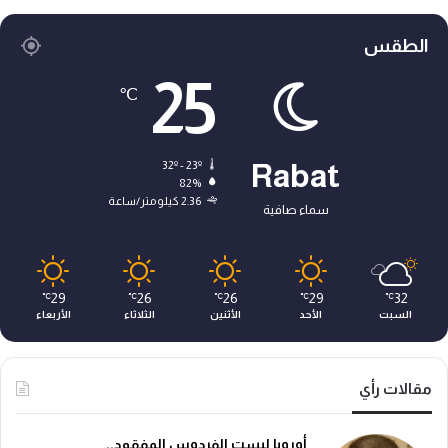
الطقس
25
℃
32º - 23º
Rabat
82%
2.36 كيلومتر/ساعة
سماء صافية
29
26
26
29
32
℃
℃
℃
℃
℃
السبت
الأحد
الأثنين
الثلاثاء
الأربعاء
مقالات رأي
أوروبا ليست الفردوس المفقود..