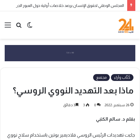
المجلس الوطني لحقوق الإنسان يرصد خلاصات أولية حول العبور الجماعي إلى سبتة ومليلية ويحذر من التضليل الرقمي وانتهاكات الحقوق
الوضع
بحث
الق
المظلم
عن
كُتّاب وآراء
مجتمع
ماذا بعد التهديد النووي الروسي؟
26 سبتمبر، 2022
0
3
3 دقائق
بقلم
د. سالم الكتبي
جاءت تهديدات الرئيس الروسي فلاديمير بوتين باستخدام سلاح نووي