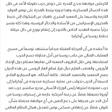
الكرملين مواجهة تحدي القدرة على خوض حرب طويلة الأمد في ظل
هذه الخسائر العسكرية، وهذا بدوره يرتبط بالقدرة على توفير الموارد
اللازمة ولاسيما على الصعيد البشري، ناهيك عن الشكوك التي تحيط
بالمخزون الإستراتيجي من الأسلحة والذخائر الروسية، وهذا كله يفسر
جزئياً عصبية التهديد الخاص باللجوء إلى إنتقام نووي في حال عرقلة
خطط روسيا في أوكرانيا.
ما أعتقده في أن المرحلة المقبلة ميدانياً ستشهد توسعاً في مسرح
العمليات القتالي من جانب روسيا من أجل محاولة حسم الحرب
لمصلحتها، وفي ظل الظروف الصعبة التي تعانيها معظم دول الإتحاد
الأوروبي، والغضب العارم حيال قرار قطع الغاز الروسي عن هذه الدول،
يصبح التصعيد والتصعيد المضاد ـ بكافة أشكاله ـ هو السيناريو القادم،
لاسيما أن الحرب تحولت من عملية عسكرية محدودة في أوكرانيا إلى
حرب مفتوحة اعتبرها رئيس الوزراء الأسباني بيدرو سانشير حرب ضد
أوروبا جميعها، فضلاً عن رغبة أمريكية عارمة في إستنزاف روسيا من
أجل الحد من قدرتها على دعم الصين في أي مواجهة محتملة بشأن
تايوان، فضلاً عن إجهاض مساعي بوتين لتعديل هيكل النظام العالمي