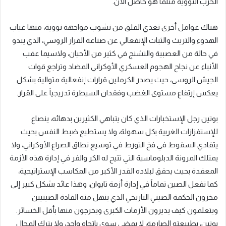
الحرب النووية مثلما هو حاصل الآن.
هناك عوامل أخرى تغذي القلق من نشوب مواجهة نووية، منها غياب
الهدوء والتريث والثبات الإنفعالي عن صناعة القرار الروسي، الذي يبدو
في حالة من العصبية والتشنج في كثير من الأحيان، ولاسيما عقب
الأنباء عن نجاح الهجوم العسكري الأوكراني المضاد وتراجع قوات
الجيش الروسي، حيث يصدر الكرملين قرارات إنفعالية متوالية بشكل
يعكس إرتفاع مستوى الغضب وفقدان السيطرة تدريجياً على القرار.
بوتين رجل الإستخبارات الذي كان يتباهي الكثيرين بدهائه، ينصاع
للإستفزازات الغربية بكل سهولة، ولا يستطيع ضبط النفس بحيث
يتفادي السقوط في فخ التورط في توسيع نطاق الصراع الأوكراني، ولا
يمتلك المرونة الدبلوماسية التي تتيح له الكر والفر في إدارة هذه الأزمة
المعقدة بحيث يحقق لبلاده القدر الأكبر من المكاسب الإستراتيجية،
كما تفعل الصين تماماً في إدارة أزمة تايوان، وهذا عائد بشكل كبير إلى
مخزون الحكمة الصيني التاريخي الذي ينهل منه القادة الصينيين
ويتعلمون كيف يديرون الأزمات الكبرى ويخرجون منها بأقل الخسائر.
بوتين، بطبيعته الصارمة، لا يمضي سوى باتجاه واحد، ولا يترك المجال