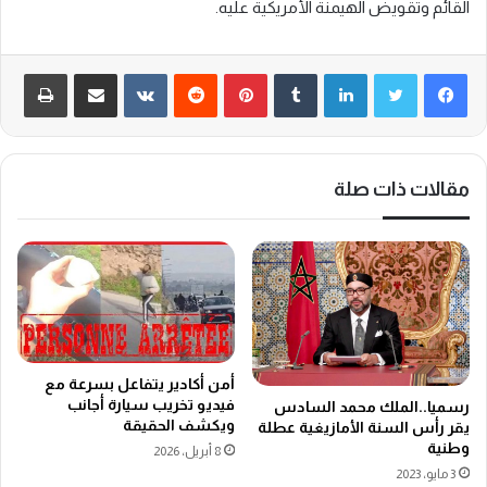
القائم وتقويض الهيمنة الأمريكية عليه.
لينكدإن
‏Tumblr
بينتيريست
‏Reddit
‏VKontakte
مشاركة عبر البريد
طباعة
مقالات ذات صلة
أمن أكادير يتفاعل بسرعة مع
فيديو تخريب سيارة أجانب
رسميا..الملك محمد السادس
ويكشف الحقيقة
يقر رأس السنة الأمازيغية عطلة
وطنية
8 أبريل، 2026
3 مايو، 2023