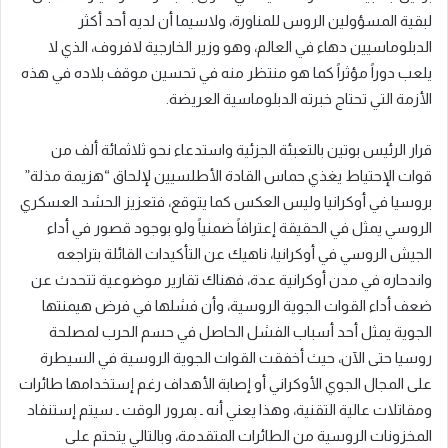
لبقية المسؤولين الروس للمناورة، ولاسيما أن لديه أحد أكثر
الدبلوماسيين دهاء في العالم، وهو وزير الخارجية لافروف، الذي لا
يلعب دوراً مؤثراً كما هو منتظر منه في تحسين موقف بلاده في هذه
الأزمة التي تحتاج خبرته الدبلوماسية العريضة.
قرار الرئيس بوتين بالتعبئة الجزئية واستدعاء نحو ثلاثمائة ألف من
قوات الإحتياط يغذي حماس القادة الأطلسيين لإلحاق “هزيمة مذلة”
بروسيا في أوكرانيا وليس العكس كما يتوقع، فتعزيز الحشد العسكري
الروسي يمثل في الحقيقة إعترافاً ضمنياً ولو بوجود قصور في أداء
الجيش الروسي في أوكرانيا، ناهيك عن التأكيدات القائلة بتراجعه
واندحاره في مدن أوكرانية عدة، فهناك تقارير موضوعية تتحدث عن
ضعف أداء القوات الجوية الروسية، وأن فشلها في فرض هيمنتها
الجوية يمثل أحد أسباب الفشل الحاصل في حسم الحرب لمصلحة
روسيا حتى الآن، حيث أخفقت القوات الجوية الروسية في السيطرة
على المجال الجوي الأوكراني أو إصابة الأهداف رغم إستخدامها طائرات
ومقاتلات عالية التقنية، وهذا يعني أنه ـ بمرور الوقت ـ سيتم إستنفاد
المخزونات الروسية من الطائرات المتقدمة، وبالتالي يتحتم على