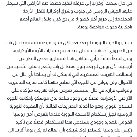
في حال سعت أوكرانيا إلى عرقلة تنفيذ خطط ضم الأراضي التي سيطر
عليها الجيش الروسي في جنوب وشرق أوكرانيا، لتنقل الأزمة
المحتدمة إلى مربع أكثر خطورة من ذي قبل، وتنذر العالم أجمع
بامكانية حدوث مواجهة نووية.
سيناريو الحرب النووية لم يعد بعد الآن مجرد فرضية مستبعدة، بل بات
من الضروري أخذها بالحسبان عند تقييم مسارات الأزمة الأوكرانية،
ومن الخطأ تماماً ـ برأيي ـ تجاهل هذا السيناريو، بغض النظر عن
أرجحيته، لأن بوتين لم يعد يلوح فقط بل بات يشعر بالقلق الشديد من
إحتمالات الهزيمة العسكرية، التي لا يمكن له أن يقبلها بأي حال من
الأحوال، ولن يتوانى عن اللجوء لأي سلاح مهما كانت قدرته التدميرية،
وعواقب قراره، في حال إستشعر تعرض قواته لهزيمة مؤكدة على
الأراضي الأوكرانية، فضلاً عن وجود قناعة لدى موسكو بإمكانية اللجوء
للسلاح النووي، وهو ما أكدته التصريحات القائلة بأن العقيدة النووية
الروسية تجيز إستخدام الأسلحة النووية عندما يتعرض أمن روسيا
القومي لتهديد وجودي يستدعي هذا الإستخدام، فضلاً عن تأكيد
رئيس بيلاروسيا الكسندر لوكاشينكو بأن العالم لم يكن يوماً أقرب الي