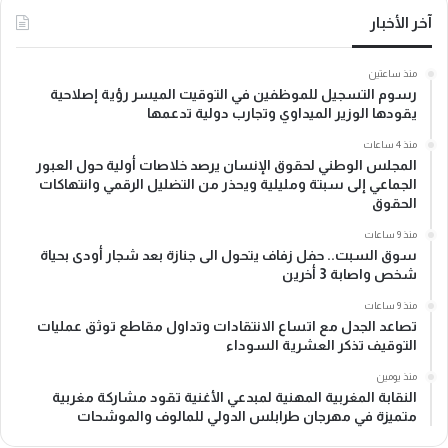
آخر الأخبار
منذ ساعتين
رسوم التسجيل للموظفين في التوقيت الميسر رؤية إصلاحية
يقودها الوزير الميداوي وتجارب دولية تدعمها
منذ 4 ساعات
المجلس الوطني لحقوق الإنسان يرصد خلاصات أولية حول العبور
الجماعي إلى سبتة ومليلية ويحذر من التضليل الرقمي وانتهاكات
الحقوق
منذ 9 ساعات
سوق السبت.. حفل زفاف يتحول الى جنازة بعد شجار أودى بحياة
شخص واصابة 3 أخرين
منذ 9 ساعات
تصاعد الجدل مع اتساع الانتقادات وتداول مقاطع توثق عمليات
التوقيف تذكر العشرية السوداء
منذ يومين
النقابة المغربية المهنية لمبدعي الأغنية تقود مشاركة مغربية
متميزة في مهرجان طرابلس الدولي للمالوف والموشحات