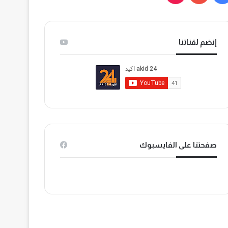
ي
و
T
س
ت
i
إنضم لقناتنا
ب
ي
k
و
و
T
ك
ب
o
k
صفحتنا على الفايسبوك