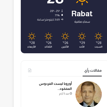
28º - 25º
Rabat
71%
3.69 كيلومتر/ساعة
سماء صافية
28
26
26
29
28
℃
℃
℃
℃
℃
السبت
الأحد
الأثنين
الثلاثاء
الأربعاء
مقالات رأي
أوروبا ليست الفردوس
المفقود..
منذ 5 أيام