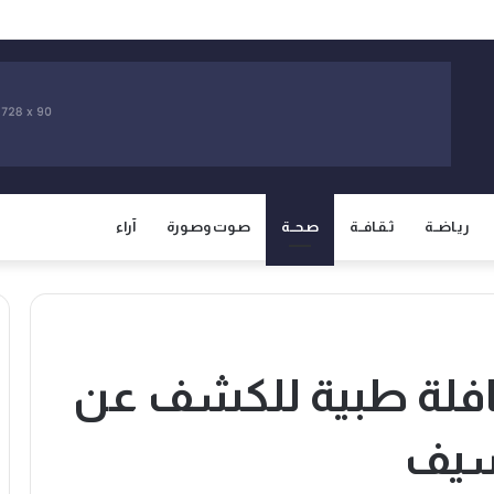
سيادة المغرب على صحرائه وتفتح صفحة جديدة في العلاقات الثنائية
ريـاضــة
ثـقـافــة
صـحــة
صـوت وصـورة
آراء
قافلة طبية للكشف عن
سيف