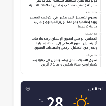
كولومبيا تعلن اعترافها بسيادة المغرب على
صحرائه وتفتح صفحة جديدة في العلاقات الثنائية
منذ 22 ساعة
رسوم التسجيل للموظفين في التوقيت الميسر
رؤية إصلاحية يقودها الوزير الميداوي وتجارب
دولية تدعمها
منذ 24 ساعة
المجلس الوطني لحقوق الإنسان يرصد خلاصات
أولية حول العبور الجماعي إلى سبتة ومليلية
ويحذر من التضليل الرقمي وانتهاكات الحقوق
منذ يوم واحد
سوق السبت.. حفل زفاف يتحول الى جنازة بعد
شجار أودى بحياة شخص واصابة 3 أخرين
الطقس
28
℃