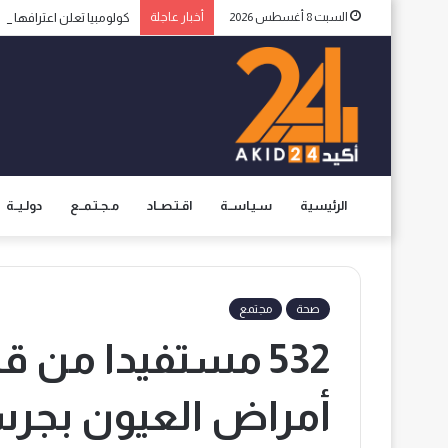
السبت 8 أغسطس 2026
أخبار عاجلة
كولومبيا تعلن اعترافها ب
الرئيسية
سـيـاســة
اقـتـصــاد
مـجـتـمــع
دولـيــة
صحة
مجتمع
532 مستفيدا من 
أمراض العيون بجر