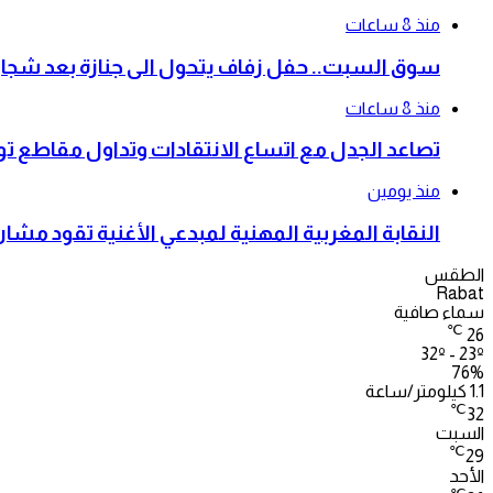
منذ 8 ساعات
سوق السبت.. حفل زفاف يتحول الى جنازة بعد شجار أودى
منذ 8 ساعات
تصاعد الجدل مع اتساع الانتقادات وتداول مقاطع ت
منذ يومين
النقابة المغربية المهنية لمبدعي الأغنية تقود م
الطقس
Rabat
سماء صافية
℃
26
32º - 23º
76%
1.1 كيلومتر/ساعة
℃
32
السبت
℃
29
الأحد