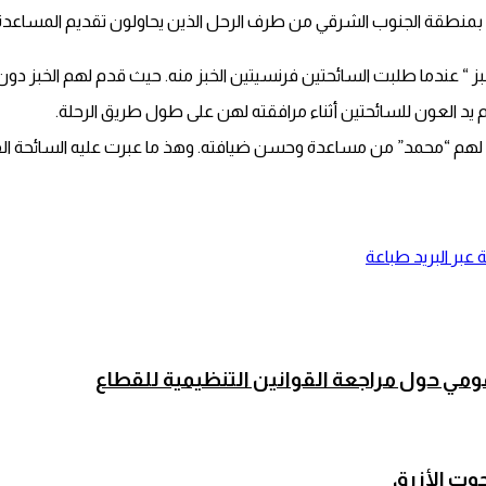
نطقة الجنوب الشرقي من طرف الرحل الذين يحاولون تقديم المساعدة وا
لخبز “ عندما طلبت السائحتين فرنسيتين الخبز منه. حيث قدم لهم الخبز دو
 يد العون للسائحتين أثناء مرافقته لهن على طول طريق الرحلة.
هم “محمد” من مساعدة وحسن ضيافته. وهذ ما عبرت عليه السائحة الفرن
عبر البريد
طباعة
مومي حول مراجعة القوانين التنظيمية للقطاع