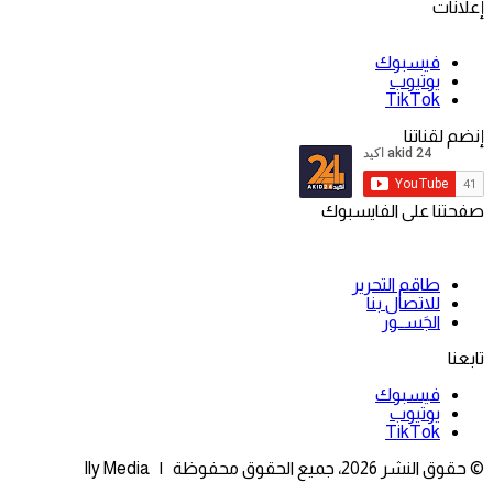
إعلانات
فيسبوك
يوتيوب
‫TikTok
إنضم لقناتنا
صفحتنا على الفايسبوك
طاقم التحرير
للاتصال بنا
الجَســور
تابعنا
فيسبوك
يوتيوب
‫TikTok
© حقوق النشر 2026، جميع الحقوق محفوظة | Ily Media