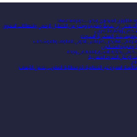
ا الوزير الميداوي وتجارب دولية تدعمها
جماعي إلى سبتة ومليلية ويحذر من التضليل الرقمي وانتهاكات الحقوق
واصابة 3 أخرين
توقيف تذكر العشرية السوداء
 متميزة في مهرجان طرابلس الدولي للمالوف والموشحات
ومليلية المحتلتين
 يحتفي بذاكرة الشرق الفنية في وجدة
حراء على الحدود المغربية
لم
ة الهجرة غير النظامية، ثم مطالبة المغرب بتحمل التبعات