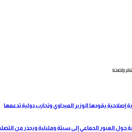
رقام واضحة
صلاحية يقودها الوزير الميداوي وتجارب دولية تدعمها
حول العبور الجماعي إلى سبتة ومليلية ويحذر من التضلي