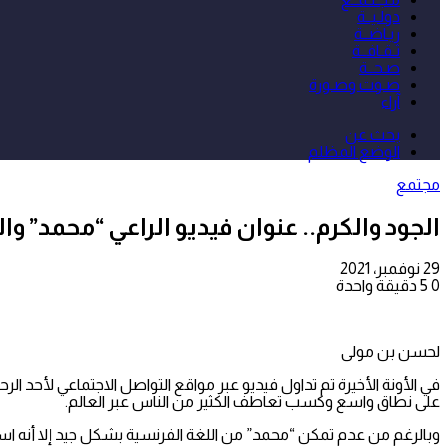
دولـيــة
ريـاضــة
ثـقـافــة
صـحــة
صـوت وصـورة
آراء
بحث عن
الوضع المظلم
مجتمع
الجود والكرم.. عنوان فيديو الراعي “محمد” و
29 نوفمبر، 2021
0
5
دقيقة واحدة
لحسن بن مولى
في الأونة الأخيرة تم تداول فيديو عبر مواقع التواصل الاجتماعي لأحد 
على نطاق واسع وكسب تعاطف الكثير من الناس عبر العالم.
وبالرغم من عدم تمكن “محمد” من اللغة الفرنسية بشكل جيد إلا أنه است