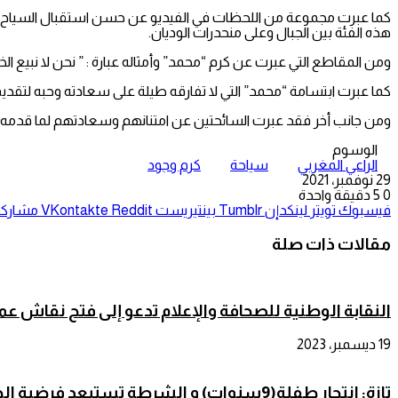
كما عبرت مجموعة من اللحظات في الفيديو عن حسن استقبال السياح بم
هذه الفئة بين الجبال وعلى منحدرات الوديان.
ومن المقاطع التي عبرت عن كرم “محمد” وأمثاله عبارة : ” نحن لا نبيع ا
كما عبرت ابتسامة “محمد” التي لا تفارقه طيلة على سعادته وحبه لتقديم
ومن جانب أخر فقد عبرت السائحتين عن امتنانهم وسعادتهم لما قدمه ل
الوسوم
الراعي المغربي
سياحة
كرم وجود
29 نوفمبر، 2021
0
5
دقيقة واحدة
فيسبوك
تويتر
لينكدإن
بينتيريست
مشاركة 
مقالات ذات صلة
النقابة الوطنية للصحافة والإعلام تدعو إلى فتح نقاش ع
19 ديسمبر، 2023
تازة: انتحار طفلة(9سنوات) و الشرطة تستبعد فرضية الحوت الأزرق