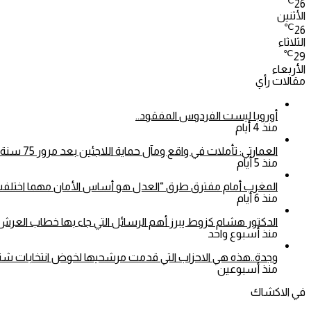
℃
26
الأثنين
℃
26
الثلاثاء
℃
29
الأربعاء
مقالات رأي
أوروبا ليست الفردوس المفقود..
منذ 4 أيام
العمارتي: تأملات في واقع ومآل حماية اللاجئين بعد مرور 75 سنة على اعتماد الأمم المتحدة للاتفاقية الخاصة بوضع اللاجئين
منذ 5 أيام
المغرب أمام مفترق طرق “العدل هو أساس الأمان مهما اختلفت 
منذ 6 أيام
الدكتور هشام كزوط يبرز أهم الرسائل التي جاء بها خطاب العرش.
منذ أسبوع واحد
وجدة..هذه هي الاحزاب التي قدمت مرشحيها لخوض انتخابات شتنبر 26
منذ أسبوعين
في الاكشاك