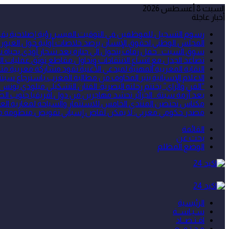
السبت 8 أغسطس 2026
أخبار عاجلة
رسوم التسجيل للموظفين في التوقيت الميسر رؤية إصلاحية يقوده
المجلس الوطني لحقوق الإنسان يرصد خلاصات أولية حول العبور ال
سوق السبت.. حفل زفاف يتحول الى جنازة بعد شجار أودى بحياة شخص 
تصاعد الجدل مع اتساع الانتقادات وتداول مقاطع توثق عمليات ال
النقابة المغربية المهنية لمبدعي الأغنية تقود مشاركة مغربية
الاعلام الإسبانية يثير المخاوف من مطالبة المغرب باسترجاع سبتة 
“الفن والراي” يختتم رحلته البصرية: الفنان التشكيلي ميلودي يونس
بعد أزمة سبتة.. الجزائر تحشد مهاجرين من دول افريقيا جنوب الص
مكناس تحتضن المنتدى الخامس للاستثمار والسياحة لمغاربة العا
مصدر حكومي مغربي: لا يمكن لقاض إسباني تقويض منظومة مكافح
القائمة
بحث عن
الوضع المظلم
الرئيسية
سـيـاســة
اقـتـصــاد
مـجـتـمــع