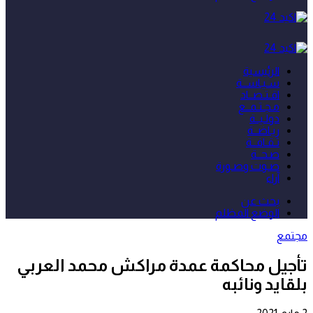
الرئيسية
سـيـاســة
اقـتـصــاد
مـجـتـمــع
دولـيــة
ريـاضــة
ثـقـافــة
صـحــة
صـوت وصـورة
آراء
بحث عن
الوضع المظلم
مجتمع
تأجيل محاكمة عمدة مراكش محمد العربي
بلقايد ونائبه