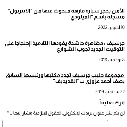
الأمن يحجز سيارة فارهة مبحوث عنها من “الانتربول”
مسجلة باسم “الميلودي”
10 أكتوبر، 2022
جرسيف : مظاهرة حاشدة يقودها التلاميذ اإحتجاجا على
التوقيت الجديد تجوب الشوارع
8 نوفمبر، 2018
مجموعة حليب جرسيف تجدد مكتبها ورئيسها السابق
يصف أحمد عزوزي ب”القديديف”
22 سبتمبر، 2019
اترك تعليقاً
لن يتم نشر عنوان بريدك الإلكتروني.
الحقول الإلزامية مشار إليها بـ
*