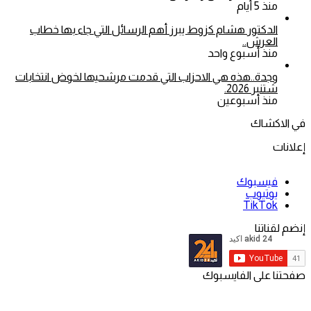
منذ 5 أيام
الدكتور هشام كزوط يبرز أهم الرسائل التي جاء بها خطاب
العرش..
منذ أسبوع واحد
وجدة..هذه هي الاحزاب التي قدمت مرشحيها لخوض انتخابات
شتنبر 2026.
منذ أسبوعين
في الاكشاك
إعلانات
فيسبوك
يوتيوب
‫TikTok
إنضم لقناتنا
صفحتنا على الفايسبوك