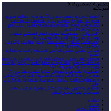
الخميس 6 أغسطس 2026
أخبار عاجلة
النقابة المغربية المهنية لمبدعي الأغنية تقود مشاركة مغربية
متميزة في مهرجان طرابلس الدولي للمالوف والموشحات
الاعلام الإسبانية يثير المخاوف من مطالبة المغرب باسترجاع
سبتة ومليلية المحتلتين
“الفن والراي” يختتم رحلته البصرية: الفنان التشكيلي ميلودي
يونس يحتفي بذاكرة الشرق الفنية في وجدة
بعد أزمة سبتة.. الجزائر تحشد مهاجرين من دول افريقيا جنوب
الصحراء على الحدود المغربية
مكناس تحتضن المنتدى الخامس للاستثمار والسياحة لمغاربة
العالم
مصدر حكومي مغربي: لا يمكن لقاض إسباني تقويض منظومة
مكافحة الهجرة غير النظامية، ثم مطالبة المغرب بتحمل التبعات
أوروبا ليست الفردوس المفقود..
العمارتي: تأملات في واقع ومآل حماية اللاجئين بعد مرور 75
سنة على اعتماد الأمم المتحدة للاتفاقية الخاصة بوضع اللاجئين
برشلونة يضع المغربي أوناحي نصب عينيه لتعويض فرينكي دي
يونغ
لقجع يشيد بقرار إنفانتينو ويؤكد أن برامج التنمية استفادت
منها مئات الاتحادات عبر العالم
القائمة
بحث عن
الوضع المظلم