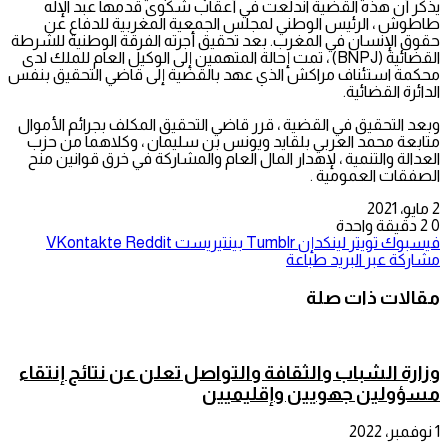
يذكر أن هذه القضية اندلعت في أعقاب شكوى قدمها عبد الإله
طاطوش ، الرئيس الوطني لمجلس الجمعية المغربية للدفاع عن
حقوق الإنسان في المغرب. بعد تحقيق أجرته الفرقة الوطنية للشرطة
القضائية (BNPJ) ، تمت إحالة المتهمين إلى الوكيل العام للملك لدى
محكمة استئناف مراكش الذي عهد بالقضية إلى قاضي التحقيق بنفس
الدائرة القضائية.
وبعد التحقيق في القضية ، قرر قاضي التحقيق المكلف بجرائم الأموال
متابعة محمد العربي بلقايد ويونس بن سليمان ، وكلاهما من حزب
العدالة والتنمية ، لإهدار المال العام والمشاركة في خرق قوانين منح
الصفقات العمومية .
2 مايو، 2021
0
2
دقيقة واحدة
فيسبوك
تويتر
لينكدإن
بينتيريست
مشاركة عبر البريد
طباعة
مقالات ذات صلة
وزارة الشباب والثقافة والتواصل تعلن عن نتائج إنتقاء
مسؤولين جهويين وإقليميين
1 نوفمبر، 2022