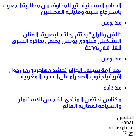
الاعلام الإسبانية يثير المخاوف من مطالبة المغرب
باسترجاع سبتة ومليلية المحتلتين
منذ يومين
“الفن والراي” يختتم رحلته البصرية: الفنان
التشكيلي ميلودي يونس يحتفي بذاكرة الشرق
الفنية في وجدة
منذ يومين
بعد أزمة سبتة.. الجزائر تحشد مهاجرين من دول
افريقيا جنوب الصحراء على الحدود المغربية
منذ 3 أيام
مكناس تحتضن المنتدى الخامس للاستثمار
والسياحة لمغاربة العالم
الطقس
Rabat
سماء صافية
℃
29