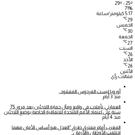
29º - 25º
71%
5.17 كيلومتر/ساعة
℃
29
الخميس
℃
30
الجمعة
℃
27
السبت
℃
26
الأحد
℃
26
الأثنين
مقالات رأي
أوروبا ليست الفردوس المفقود..
منذ 3 أيام
العمارتي: تأملات في واقع ومآل حماية اللاجئين بعد مرور 75
سنة على اعتماد الأمم المتحدة للاتفاقية الخاصة بوضع اللاجئين
منذ 4 أيام
المغرب أمام مفترق طرق “العدل هو أساس الأمان مهما
اختلفت الأوطان والأزمان”