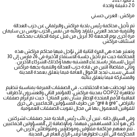
2 مايو، 2021
0
2
دقيقة واحدة
مراكش : العربي حسني
تم تأجيل محاكمة رئيس بلدية مراكش والبرلماني عن حزب العدالة
والتنمية محمد العربي بلقايد ونائبه من نفس الحزب يونس بن سليمان
مرة أخرى يوم الجمعة 30 أبريل من قبل غرفة الجنايات بمحكمة
استئناف مراكش.
وتعتبر هذه هي المرة الثانية التي تؤجل فيها محاكم مراكش هذه
المحاكمة حيث تم تأجيل جلسة الاستماع الأخيرة في 26 مارس إلى 30
أبريل للسماح باستدعاء المشتبه بهما وكذلك الشركاء الآخرين .
وتأتي مقاضاة اثنين من قادة حزب العدالة والتنمية بجهة مراكش
آسفي بسبب تبديد الأموال العامة فيما يتعلق بعمدة المدينة
والمشاركة فيما يتعلق بنائبه.
وقد لوحظت هذه الاختلالات ، في الصفقات المبرمة بمناسبة تنظيم
تظاهرة COP22 بمدينة مراكش ، (المؤتمر الثاني والعشرون لأطراف
اتفاقية الأمم المتحدة الإطار بشأن تغير المناخ) . حيث تم ابرام صفقات
بالتراضي “gré à gré” من طرف المسؤولين الجماعيين في خرق
للقوانين المعمول بها في مجال تفويت الصفقات العمومية.
وفي السياق ذاته ، تبين أن نائب رئيس البلدية منح صفقات لشركتين
كان هو أحد المساهمين فيهما ، وبالإضافة إلى المسؤولين الجماعيين
، تتم معهم محاكمة مقاولين وموظفين ومتواطئين آخرين في
المحاكمة التي أثارت اطوارها ترقب الرأي العام في المدينة.