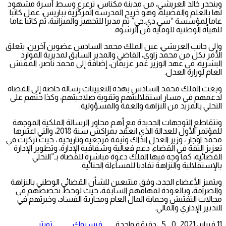
وينحدر خالد العريشي، من مدينة مكناس، ترعرع وسط أسرة مشهود
لها بالعلم والفضيلة، وهو خريح المدرسة المركزية بباريس، عمل كاتبا
عاما لمؤسسة “سي.دي.جي” ثم مديرا للتجهيز والميزانية، ثم كاتبا عاما
للهيأة الوطنية للوقاية من الرشوة.
وإلى جانب العريشي، عين الملك محمد السادس عضوين آخرين، يتعلق
الأمر بكل من محمد زاوي، القاضي والمدير السابق لمديرية الموارد
البشرية، في عهد الوزير عمر عزيمان، إضافة إلى محمد ناصر، المفتش
العام لوزارة العدل.
وبعث الملك محمد السادس بهذه التعيينات رسالة خاصة إلى القضاة
لدعمهم في مسار استقلاليتهم وتقوية صلاحيتهم، وكذا حثهم على
التحلي بالمزيد من النزاهة والعفة والمسؤولية.
وتتقاطع التوجهات الجديدة مع أهم محاور الرسالة الملكية الموجهة
للمؤتمر الأول للعدالة الذي انعقد بمراكش سنة 2018، والتي اعتبرها
محمد اوجار ، وزير العدل انذاك وثيقة مرجعية وتاريخية ، حيث تركزت في
تعزيز الثقة في القضاء، دعم فعالية وشفافية الإدارة، وتطوير الإدارة
القضائية، كما وجه فيها الملك دعوة مباشرة للقضاة بـ”التحلي
بالإستقلالية والنزاهة تفاديا للمساءلة الجنائية.
ويتميز الأعضاء الجدد، وفق متتبعين للشأن القضائي الوطني بالنزاهة
والصرامة، وبالعودة لمهامهم السابقة، حيث لوحظ تخصصهم في
مجالات التفتيش وحماية المال العام ومحاربة الفساد، وخبرتهم في
التدبير الإداري والمالي.
11 فبراير، 2021
0
5
دقيقة واحدة
فيسبوك
تويتر