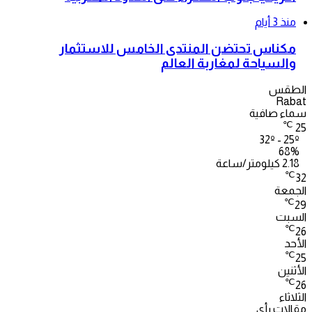
منذ 3 أيام
مكناس تحتضن المنتدى الخامس للاستثمار
والسياحة لمغاربة العالم
الطقس
Rabat
سماء صافية
℃
25
32º - 25º
68%
2.18 كيلومتر/ساعة
℃
32
الجمعة
℃
29
السبت
℃
26
الأحد
℃
25
الأثنين
℃
26
الثلاثاء
مقالات رأي