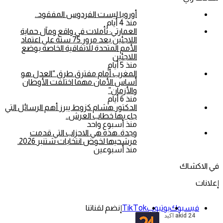
أوروبا ليست الفردوس المفقود..
منذ 4 أيام
العمارتي: تأملات في واقع ومآل حماية
اللاجئين بعد مرور 75 سنة على اعتماد
الأمم المتحدة للاتفاقية الخاصة بوضع
اللاجئين
منذ 5 أيام
المغرب أمام مفترق طرق “العدل هو
أساس الأمان مهما اختلفت الأوطان
والأزمان”
منذ 6 أيام
الدكتور هشام كزوط يبرز أهم الرسائل التي
جاء بها خطاب العرش..
منذ أسبوع واحد
وجدة..هذه هي الاحزاب التي قدمت
مرشحيها لخوض انتخابات شتنبر 2026.
منذ أسبوعين
في الاكشاك
إعلانات
فيسبوك
يوتيوب
‫TikTok
إنضم لقناتنا