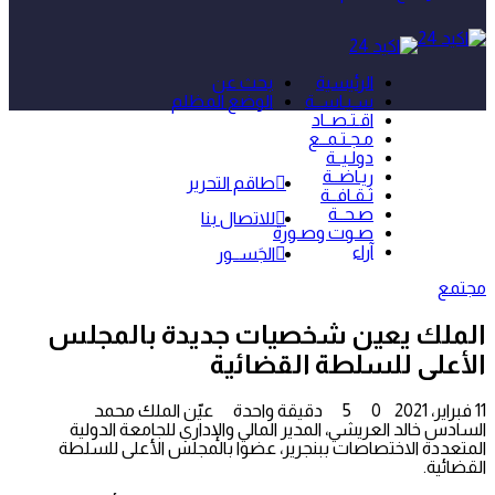
الرئيسية
بحث عن
سـيـاســة
الوضع المظلم
اقـتـصــاد
مـجـتـمــع
دولـيــة
ريـاضــة
طاقم التحرير
ثـقـافــة
صـحــة
للاتصال بنا
صـوت وصـورة
آراء
الجَســور
مجتمع
الملك يعين شخصيات جديدة بالمجلس
الأعلى للسلطة القضائية
11 فبراير، 2021
0
5
دقيقة واحدة
عيّن الملك محمد
السادس خالد العريشي، المدير المالي والإداري للجامعة الدولية
المتعددة الاختصاصات ببنجرير، عضوا بالمجلس الأعلى للسلطة
القضائية.