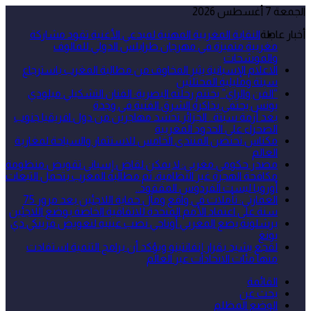
الجمعة 7 أغسطس 2026
أخبار عاجلة
النقابة المغربية المهنية لمبدعي الأغنية تقود مشاركة
مغربية متميزة في مهرجان طرابلس الدولي للمالوف
والموشحات
الاعلام الإسبانية يثير المخاوف من مطالبة المغرب باسترجاع
سبتة ومليلية المحتلتين
“الفن والراي” يختتم رحلته البصرية: الفنان التشكيلي ميلودي
يونس يحتفي بذاكرة الشرق الفنية في وجدة
بعد أزمة سبتة.. الجزائر تحشد مهاجرين من دول افريقيا جنوب
الصحراء على الحدود المغربية
مكناس تحتضن المنتدى الخامس للاستثمار والسياحة لمغاربة
العالم
مصدر حكومي مغربي: لا يمكن لقاض إسباني تقويض منظومة
مكافحة الهجرة غير النظامية، ثم مطالبة المغرب بتحمل التبعات
أوروبا ليست الفردوس المفقود..
العمارتي: تأملات في واقع ومآل حماية اللاجئين بعد مرور 75
سنة على اعتماد الأمم المتحدة للاتفاقية الخاصة بوضع اللاجئين
برشلونة يضع المغربي أوناحي نصب عينيه لتعويض فرينكي دي
يونغ
لقجع يشيد بقرار إنفانتينو ويؤكد أن برامج التنمية استفادت
منها مئات الاتحادات عبر العالم
القائمة
بحث عن
الوضع المظلم