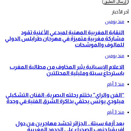
آخر الأخبار
منذ يومين
النقابة المغربية المهنية لمبدعي الأغنية تقود
مشاركة مغربية متميزة في مهرجان طرابلس الدولي
للمالوف والموشحات
منذ يومين
الاعلام الإسبانية يثير المخاوف من مطالبة المغرب
باسترجاع سبتة ومليلية المحتلتين
منذ 3 أيام
“الفن والراي” يختتم رحلته البصرية: الفنان التشكيلي
ميلودي يونس يحتفي بذاكرة الشرق الفنية في وجدة
منذ 3 أيام
بعد أزمة سبتة.. الجزائر تحشد مهاجرين من دول
افريقيا جنوب الصحراء على الحدود المغربية