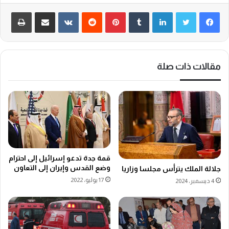
لينكدإن
‏Tumblr
بينتيريست
‏Reddit
‏VKontakte
مشاركة عبر البريد
طباعة
مقالات ذات صلة
قمة جدة تدعو إسرائيل إلى احترام
وضع القدس وإيران إلى التعاون
جلالة الملك يترأس مجلسا وزاريا
17 يوليو، 2022
4 ديسمبر، 2024