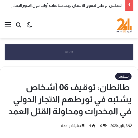
المجلس الوطني لحقوق الإنسان يرصد خلاصات أولية حول العبور الجماعي إلى سبتة ومليلية ويحذر من التضليل الرقمي وانتهاكات الحقوق
الوضع
بحث
الق
المظلم
عن
مجتمع
طانطان: توقيف 06 أشخاص
يشتبه في تورطهم الاتجار الدولي
في المخدرات ومحاولة القتل العمد
3 يناير، 2020
0
4
دقيقة واحدة