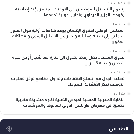
منذ 10 ساعات
رسوم التسجيل للموظفين في التوقيت الميسر رؤية إصلاحية
يقودها الوزير الميداوي وتجارب دولية تدعمها
منذ 12 ساعة
المجلس الوطني لحقوق الإنسان يرصد خلاصات أولية حول العبور
الجماعي إلى سبتة ومليلية ويحذر من التضليل الرقمي وانتهاكات
الحقوق
منذ 16 ساعة
سوق السبت.. حفل زفاف يتحول الى جنازة بعد شجار أودى بحياة
شخص واصابة 3 أخرين
منذ 17 ساعة
تصاعد الجدل مع اتساع الانتقادات وتداول مقاطع توثق عمليات
التوقيف تذكر العشرية السوداء
منذ 3 أيام
النقابة المغربية المهنية لمبدعي الأغنية تقود مشاركة مغربية
متميزة في مهرجان طرابلس الدولي للمالوف والموشحات
الطقس