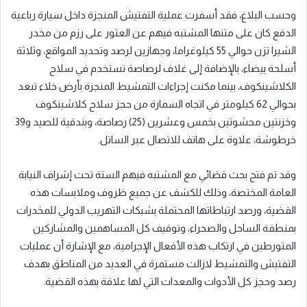
وحسب البلاغ، فقد أسفرت عملية التفتيش المنجزة داخل سيارة رباعية
الدفع كان على متنها المشتبه فيهم عن العثور على رزم من مخدر
الشيرا تزن حوالي 55 كيلوغراما، وجهازين لرصد وتحديد المواقع، وثلاثة
أسلحة بيضاء، بالإضافة إلى غلاف لرصاصة تستخدم في سلاح
الكلاشينكوف، بينما مكنت إجراءات التمشيط المنجزة بأرض خلاء تبعد
بحوالي 62 كيلومتر في اتجاه السمارة من حجز سلاح كلاشينكوف
وخزنتين محشوتين بخمس وعشرين (25) رصاصة، وبندقية للصيد و39
خرطوشة، علاوة على هاتف للاتصال عبر الساتل.
وقد تم فتح بحث قضائي مع المشتبه فيهم الستة تحت إشراف النيابة
العامة المختصة، وذلك للكشف عن جميع ظروف وملابسات هذه
القضية، ورصد ارتباطاتها المحتملة بشبكات التهريب الدولي للمخدرات
بمنطقة الساحل والصحراء، وتوقيف كل المساهمين والمشاركين
المتورطين في ارتكاب هذه الأفعال الإجرامية، مع الإشارة أن عمليات
التفتيش والتمشيط لازالت مستمرة في العديد من المناطق بهدف
رصد وحجز كل الأدوات والمعدات التي لها علاقة بهذه القضية.