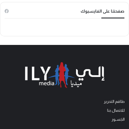
k
صفحتنا على الفايسبوك
طاقم التحرير
للاتصال بنا
الجَســور