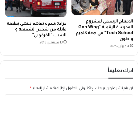
الافتتاح الرسمي لمشروع
جرادة:سوء تفاهم ينتهي بطعنة
المدرسة الرقمية “Gon Wing
قاتلة من شخص لشقيقه و
Tech School” في جهة كلميم
السبب “القرقوبي”
وادنون
13 سبتمبر، 2018
4 فبراير، 2025
اترك تعليقاً
لن يتم نشر عنوان بريدك الإلكتروني.
الحقول الإلزامية مشار إليها بـ
*
ا
ل
ت
ع
ل