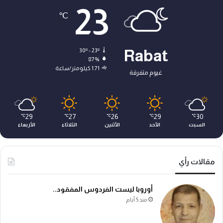
23
℃
30º - 23º
Rabat
87%
1.71 كيلومتر/ساعة
غيوم متفرقة
29
27
26
29
30
℃
℃
℃
℃
℃
السبت
الأحد
الأثنين
الثلاثاء
الأربعاء
مقالات رأي
أوروبا ليست الفردوس المفقود..
منذ 5 أيام