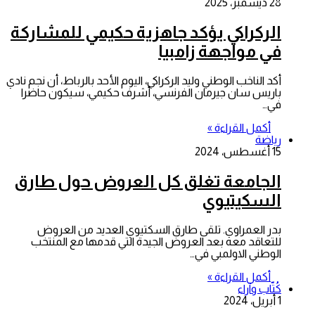
28 ديسمبر، 2025
الركراكي يؤكد جاهزية حكيمي للمشاركة
في مواجهة زامبيا
أكد الناخب الوطني وليد الركراكي، اليوم الأحد بالرباط، أن نجم نادي
باريس سان جيرمان الفرنسي، أشرف حكيمي، سيكون حاضرا
في…
أكمل القراءة »
رياضة
15 أغسطس، 2024
الجامعة تغلق كل العروض حول طارق
السكيتيوي
بدر العمراوي. تلقى طارق السكتيوي العديد من العروض
للتعاقد معه بعد العروض الجيدة التي قدمها مع المنتخب
الوطني الاولمبي في…
أكمل القراءة »
كُتّاب وآراء
1 أبريل، 2024