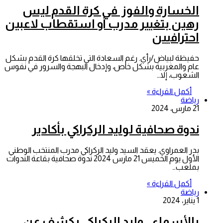
الخسارة والفوز في كرة القدم ليس
رهين بتغيير مدرب أو استقطاب لاعبين
احترافيين
حفيظة لبياض/رأي. رغم السعادة التي تخلقها كرة القدم بشكل
عام والمغربية بشكل خاص، وإدخال البهجة والسرور في نفوس
الشعوب، إلا…
أكمل القراءة »
رياضة
21 مارس، 2024
ندوة صحافية لوليد الركراكي بأكادير
بدر العمراوي. يعقد السيد وليد الركراكي مدرب المنتخب الوطني
الأول يوم الخميس 21 مارس 2024 ندوة صحافية بقاعة الندوات
بملعب…
أكمل القراءة »
رياضة
1 يناير، 2024
بالأسماء.. وليد الركراكي يكشف عن