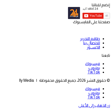
إنضم لقناتنا
صفحتنا على الفايسبوك
طاقم التحرير
للاتصال بنا
الجَســور
تابعنا
فيسبوك
يوتيوب
‫TikTok
© حقوق النشر 2026، جميع الحقوق محفوظة | Ily Media
فيسبوك
يوتيوب
‫TikTok
زر الذهاب إلى الأعلى