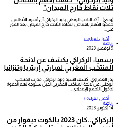
ثلاث نقاط خارج الميدان”
(ومع) – أكد الناخب الوطني وليد الركراكي أن أسود الأطلس
حققوا الأهم باقتناص النقاط الثلاث خارج الميدان بعد الفوز
على…
أكمل القراءة »
رياضة
9 نوفمبر، 2023
رسميا: الركراكي يكشف عن لائحة
المنتخب المغربي لمبارتي إريتريا وتنزانيا
بدر العمراوي. كشف السيد وليد الركراكي، مدرب المنتخب
الوطني عن لائحة المنتخب المغربي الذين ستوجه لهم الدعوة
لدخول التجمع الإعدادي…
أكمل القراءة »
رياضة
14 أكتوبر، 2023
الركراكي..كان 2023 بالكوت ديفوار من