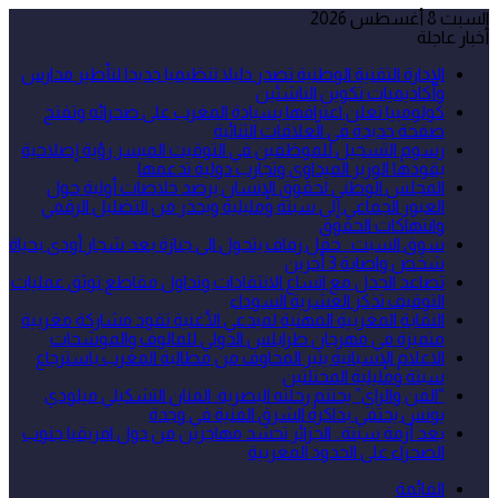
السبت 8 أغسطس 2026
أخبار عاجلة
الإدارة التقنية الوطنية تصدر دليلا تنظيميا جديدا لتأطير مدارس
وأكاديميات تكوين الناشئين
كولومبيا تعلن اعترافها بسيادة المغرب على صحرائه وتفتح
صفحة جديدة في العلاقات الثنائية
رسوم التسجيل للموظفين في التوقيت الميسر رؤية إصلاحية
يقودها الوزير الميداوي وتجارب دولية تدعمها
المجلس الوطني لحقوق الإنسان يرصد خلاصات أولية حول
العبور الجماعي إلى سبتة ومليلية ويحذر من التضليل الرقمي
وانتهاكات الحقوق
سوق السبت.. حفل زفاف يتحول الى جنازة بعد شجار أودى بحياة
شخص واصابة 3 أخرين
تصاعد الجدل مع اتساع الانتقادات وتداول مقاطع توثق عمليات
التوقيف تذكر العشرية السوداء
النقابة المغربية المهنية لمبدعي الأغنية تقود مشاركة مغربية
متميزة في مهرجان طرابلس الدولي للمالوف والموشحات
الاعلام الإسبانية يثير المخاوف من مطالبة المغرب باسترجاع
سبتة ومليلية المحتلتين
“الفن والراي” يختتم رحلته البصرية: الفنان التشكيلي ميلودي
يونس يحتفي بذاكرة الشرق الفنية في وجدة
بعد أزمة سبتة.. الجزائر تحشد مهاجرين من دول افريقيا جنوب
الصحراء على الحدود المغربية
القائمة