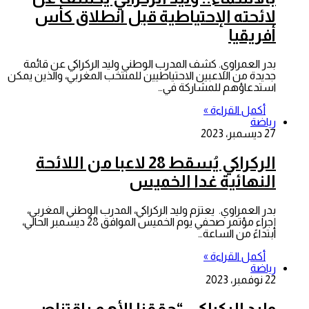
لائحته الإحتياطية قبل انطلاق كأس
أفريقيا
بدر العمراوي. كشف المدرب الوطني وليد الركراكي عن قائمة
جديدة من اللاعبين الاحتياطيين للمنتخب المغربي، والذين يمكن
استدعاؤهم للمشاركة في…
أكمل القراءة »
رياضة
27 ديسمبر، 2023
الركراكي يُسقط 28 لاعبا من اللائحة
النهائية غدا الخميس
بدر العمراوي. يعتزم وليد الركراكي، المدرب الوطني المغربي،
إجراء مؤتمر صحفي يوم الخميس الموافق 28 ديسمبر الحالي،
ابتداءً من الساعة…
أكمل القراءة »
رياضة
22 نوفمبر، 2023
وليد الركراكي: “حققنا الأهم باقتناص