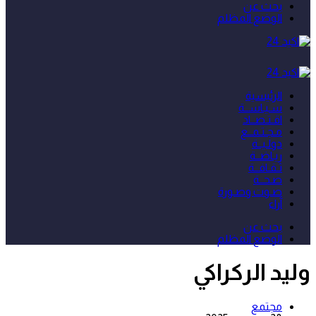
بحث عن
الوضع المظلم
الرئيسية
سـيـاســة
اقـتـصــاد
مـجـتـمــع
دولـيــة
ريـاضــة
ثـقـافــة
صـحــة
صـوت وصـورة
آراء
بحث عن
الوضع المظلم
وليد الركراكي
مجتمع