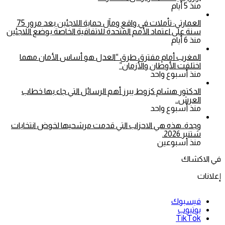
منذ 5 أيام
العمارتي: تأملات في واقع ومآل حماية اللاجئين بعد مرور 75
سنة على اعتماد الأمم المتحدة للاتفاقية الخاصة بوضع اللاجئين
منذ 6 أيام
المغرب أمام مفترق طرق “العدل هو أساس الأمان مهما
اختلفت الأوطان والأزمان”
منذ أسبوع واحد
الدكتور هشام كزوط يبرز أهم الرسائل التي جاء بها خطاب
العرش..
منذ أسبوع واحد
وجدة..هذه هي الاحزاب التي قدمت مرشحيها لخوض انتخابات
شتنبر 2026.
منذ أسبوعين
في الاكشاك
إعلانات
فيسبوك
يوتيوب
‫TikTok